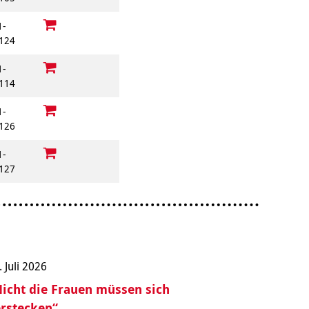
1-
124
1-
114
1-
126
1-
127
. Juli 2026
icht die Frauen müssen sich
rstecken“