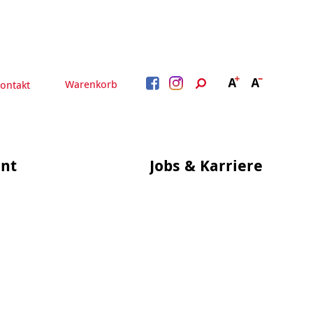
Warenkorb
ontakt
nt
Jobs & Karriere
BERATUNG &
ARBEIT &
BETREUUNG
QUALIFIZIERUNG
Beratung &
Psychosoziale Angebote
Qualifizierung
Gesetzliche Betreuung
Fortbildung
Quartiersmanagement
Beratung für Menschen
n
Schuldnerberatung
mit Schwerbehinderung
im Arbeitsleben