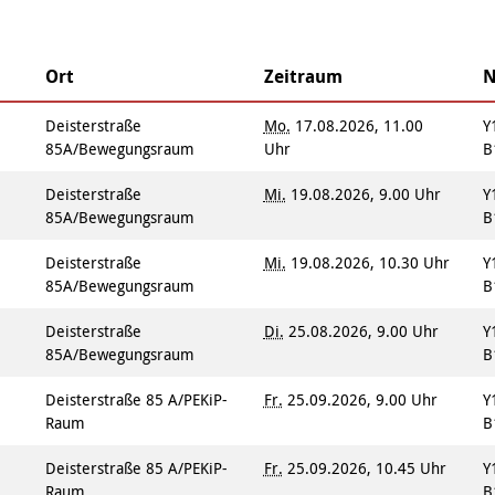
Integrationskurse
enberatung in
Angebote
dorf, Lehrte,
Berufssprachkurse
Wohnen & Pflege
de, Uetze
Kommunikation und
Information & Hilfe
Ort
Zeitraum
N
tung für Frauen bei
Teilhabe
licher Gewalt
Deisterstraße
Mo.
17.08.2026, 11.00
Y
enhaus in der
on Hannover
85A/Bewegungsraum
Uhr
B
angeren- und
Deisterstraße
Mi.
19.08.2026, 9.00 Uhr
Y
angerschafts-
liktberatung
85A/Bewegungsraum
B
Deisterstraße
Mi.
19.08.2026, 10.30 Uhr
Y
85A/Bewegungsraum
B
Deisterstraße
Di.
25.08.2026, 9.00 Uhr
Y
85A/Bewegungsraum
B
Deisterstraße 85 A/PEKiP-
Fr.
25.09.2026, 9.00 Uhr
Y
Raum
B
Deisterstraße 85 A/PEKiP-
Fr.
25.09.2026, 10.45 Uhr
Y
Raum
B