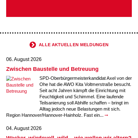
Kindertagesstätte Johannes-Lau-Hof
Kindertagesstätte Herbartstraße
Zugewandtheit und berücksichtigt den ausgebildeten
Forscherdrang der Krippenkinder.
Kindertagesstätte Klaus-Müller-Kilian-Weg /
Kindertagesstätte Hiltrud-Grote-Weg
“Mäuseburg” / Familienzentrum
Kindertagesstätte König-Ludwig-Straße
Kindertagesstätte Ibykusweg / Familienzentrum
ALLE AKTUELLEN MELDUNGEN
Kindertagesstätte Langes Feld “Deisterspatzen”
Kindertagesstätte Johannes-Lau-Hof
06. August 2026
Kindertagesstätte Moorlilienweg /
Kindertagesstätte Kapellenbrink /
Familienzentrum
Familienzentrum
Zwischen Baustelle und Betreuung
Kindertagesstätte Petermannstraße /
Kindertagesstätte Klaus-Müller-Kilian-Weg /
SPD-Oberbürgermeisterkandidat Axel von der
Familienzentrum
“Mäuseburg” / Familienzentrum
Ohe hat die AWO Kita Voltmerstraße besucht.
Seit acht Jahren kämpft die Einrichtung mit
Kindertagesstätte Pfarrlandplatz
Kindertagesstätte König-Ludwig-Straße
Feuchtigkeit und Schimmel. Eine laufende
Teilsanierung soll Abhilfe schaffen – bringt im
Alltag jedoch neue Belastungen mit sich.
Kindertagesstätte Rosenbergstraße
Kindertagesstätte Langes Feld “Deisterspatzen”
Region Hannover/Hannover-Hainholz. Fast ein...
Krippe Schleswiger Straße
Kindertagesstätte Levester Straße
04. August 2026