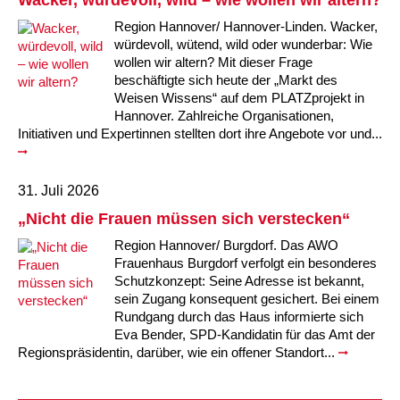
Wacker, würdevoll, wild – wie wollen wir altern?
Kindertagesstätte Moorlilienweg /
Kindertagesstätte Schneiderberg
Offene Sprach-Sprechstunde
Familienzentrum
Region Hannover/ Hannover-Linden. Wacker,
würdevoll, wütend, wild oder wunderbar: Wie
Kindertagesstätte Sylter Weg
Kindertagesstätte Mühenkamp / Familienzentrum
wollen wir altern? Mit dieser Frage
beschäftigte sich heute der „Markt des
Kindertagesstätte Petermannstraße /
Weisen Wissens“ auf dem PLATZprojekt in
Kindertagesstätte Tresckowstraße
Familienzentrum
Hannover. Zahlreiche Organisationen,
Initiativen und Expertinnen stellten dort ihre Angebote vor und...
Kindertagesstätte Voltmerstraße
Kindertagesstätte Pfarrlandplatz
31. Juli 2026
Kindertagesstätte Wiehbergstraße
Hör- und Sprachheilkindergarten Ratswiese
„Nicht die Frauen müssen sich verstecken“
Kindertagesstätte Rosenbergstraße
Region Hannover/ Burgdorf. Das AWO
Frauenhaus Burgdorf verfolgt ein besonderes
Schutzkonzept: Seine Adresse ist bekannt,
Kindertagesstätte Schneiderberg
sein Zugang konsequent gesichert. Bei einem
Rundgang durch das Haus informierte sich
Kindertagesstätte Schweriner Straße /
Eva Bender, SPD-Kandidatin für das Amt der
Familienzentrum
Regionspräsidentin, darüber, wie ein offener Standort...
Kindertagesstätte Sylter Weg