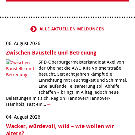
Kindertagesstätte Klaus-Müller-Kilian-Weg /
Kindertagesstätte Hiltrud-Grote-Weg
“Mäuseburg” / Familienzentrum
ALLE AKTUELLEN MELDUNGEN
Kindertagesstätte König-Ludwig-Straße
Kindertagesstätte Ibykusweg / Familienzentrum
06. August 2026
Kindertagesstätte Langes Feld “Deisterspatzen”
Kindertagesstätte Johannes-Lau-Hof
Zwischen Baustelle und Betreuung
Kindertagesstätte Moorlilienweg /
Kindertagesstätte Kapellenbrink /
SPD-Oberbürgermeisterkandidat Axel von
Familienzentrum
Familienzentrum
der Ohe hat die AWO Kita Voltmerstraße
besucht. Seit acht Jahren kämpft die
Kindertagesstätte Petermannstraße /
Kindertagesstätte Klaus-Müller-Kilian-Weg /
Familienzentrum
“Mäuseburg” / Familienzentrum
Einrichtung mit Feuchtigkeit und Schimmel.
Eine laufende Teilsanierung soll Abhilfe
schaffen – bringt im Alltag jedoch neue
Kindertagesstätte Pfarrlandplatz
Kindertagesstätte König-Ludwig-Straße
Belastungen mit sich. Region Hannover/Hannover-
Hainholz. Fast ein...
Kindertagesstätte Rosenbergstraße
Kindertagesstätte Langes Feld “Deisterspatzen”
04. August 2026
Krippe Schleswiger Straße
Kindertagesstätte Levester Straße
Wacker, würdevoll, wild – wie wollen wir
altern?