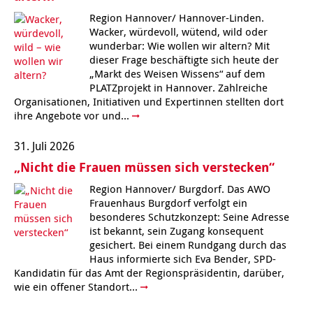
Kindertagesstätte Moorlilienweg /
Kindertagesstätte Schneiderberg
Offene Sprach-Sprechstunde
Familienzentrum
Region Hannover/ Hannover-Linden.
Wacker, würdevoll, wütend, wild oder
Kindertagesstätte Sylter Weg
Kindertagesstätte Mühenkamp / Familienzentrum
wunderbar: Wie wollen wir altern? Mit
dieser Frage beschäftigte sich heute der
Kindertagesstätte Petermannstraße /
„Markt des Weisen Wissens“ auf dem
Kindertagesstätte Tresckowstraße
Familienzentrum
PLATZprojekt in Hannover. Zahlreiche
Organisationen, Initiativen und Expertinnen stellten dort
Kindertagesstätte Voltmerstraße
Kindertagesstätte Pfarrlandplatz
ihre Angebote vor und...
31. Juli 2026
Kindertagesstätte Wiehbergstraße
Hör- und Sprachheilkindergarten Ratswiese
„Nicht die Frauen müssen sich verstecken“
Kindertagesstätte Rosenbergstraße
Region Hannover/ Burgdorf. Das AWO
Frauenhaus Burgdorf verfolgt ein
besonderes Schutzkonzept: Seine Adresse
Kindertagesstätte Schneiderberg
ist bekannt, sein Zugang konsequent
gesichert. Bei einem Rundgang durch das
Kindertagesstätte Schweriner Straße /
Haus informierte sich Eva Bender, SPD-
Familienzentrum
Kandidatin für das Amt der Regionspräsidentin, darüber,
wie ein offener Standort...
Kindertagesstätte Sylter Weg