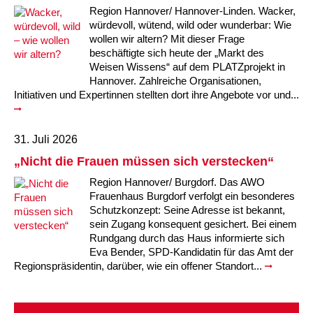
Kindertagesstätte Moorlilienweg /
Kindertagesstätte Schneiderberg
Offene Sprach-Sprechstunde
Region Hannover/ Hannover-Linden. Wacker,
Familienzentrum
würdevoll, wütend, wild oder wunderbar: Wie
wollen wir altern? Mit dieser Frage
Kindertagesstätte Sylter Weg
Kindertagesstätte Mühenkamp / Familienzentrum
beschäftigte sich heute der „Markt des
Weisen Wissens“ auf dem PLATZprojekt in
Kindertagesstätte Petermannstraße /
Kindertagesstätte Tresckowstraße
Hannover. Zahlreiche Organisationen,
Familienzentrum
Initiativen und Expertinnen stellten dort ihre Angebote vor und...
Kindertagesstätte Voltmerstraße
Kindertagesstätte Pfarrlandplatz
31. Juli 2026
Kindertagesstätte Wiehbergstraße
Hör- und Sprachheilkindergarten Ratswiese
„Nicht die Frauen müssen sich verstecken“
Region Hannover/ Burgdorf. Das AWO
Kindertagesstätte Rosenbergstraße
Frauenhaus Burgdorf verfolgt ein besonderes
Schutzkonzept: Seine Adresse ist bekannt,
Kindertagesstätte Schneiderberg
sein Zugang konsequent gesichert. Bei einem
Rundgang durch das Haus informierte sich
Kindertagesstätte Schweriner Straße /
Eva Bender, SPD-Kandidatin für das Amt der
Familienzentrum
Regionspräsidentin, darüber, wie ein offener Standort...
Kindertagesstätte Sylter Weg