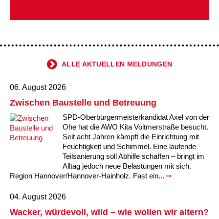
Kindertagesstätte Johannes-Lau-Hof
Kindertagesstätte Herbartstraße
Kindertagesstätte Klaus-Müller-Kilian-Weg /
Kindertagesstätte Hiltrud-Grote-Weg
“Mäuseburg” / Familienzentrum
Kindertagesstätte König-Ludwig-Straße
Kindertagesstätte Ibykusweg / Familienzentrum
ALLE AKTUELLEN MELDUNGEN
Kindertagesstätte Langes Feld “Deisterspatzen”
Kindertagesstätte Johannes-Lau-Hof
06. August 2026
Kindertagesstätte Moorlilienweg /
Kindertagesstätte Kapellenbrink /
Zwischen Baustelle und Betreuung
Familienzentrum
Familienzentrum
SPD-Oberbürgermeisterkandidat Axel von der
Kindertagesstätte Petermannstraße /
Kindertagesstätte Klaus-Müller-Kilian-Weg /
Ohe hat die AWO Kita Voltmerstraße besucht.
Familienzentrum
“Mäuseburg” / Familienzentrum
Seit acht Jahren kämpft die Einrichtung mit
Feuchtigkeit und Schimmel. Eine laufende
Kindertagesstätte Pfarrlandplatz
Kindertagesstätte König-Ludwig-Straße
Teilsanierung soll Abhilfe schaffen – bringt im
Alltag jedoch neue Belastungen mit sich.
Kindertagesstätte Rosenbergstraße
Kindertagesstätte Langes Feld “Deisterspatzen”
Region Hannover/Hannover-Hainholz. Fast ein...
04. August 2026
Krippe Schleswiger Straße
Kindertagesstätte Levester Straße
Wacker, würdevoll, wild – wie wollen wir altern?