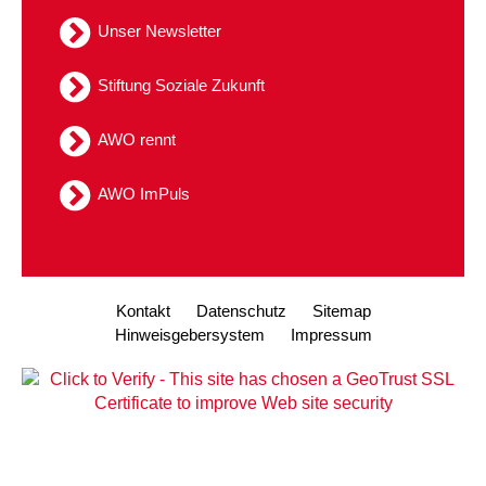
Kindertagesstätte Tresckowstraße
Unser Newsletter
Kindertagesstätte Voltmerstraße
Stiftung Soziale Zukunft
Kindertagesstätte Wiehbergstraße
AWO rennt
AWO ImPuls
Kontakt
Datenschutz
Sitemap
Hinweisgebersystem
Impressum