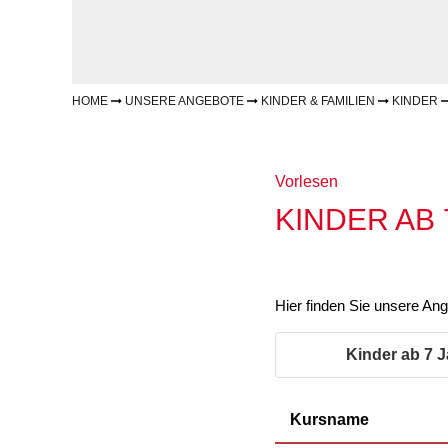
Gesundheit & Sport
Frau
Regi
Rat & Hilfe
Schw
Schw
Konf
HOME
UNSERE ANGEBOTE
KINDER & FAMILIEN
KINDER
Vorlesen
KINDER AB
Hier finden Sie unsere An
Kinder ab 7 
Kursname