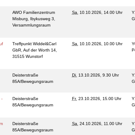
AWO Familienzentrum
Sa.
10.10.2026, 14.00 Uhr
Y
Misburg, Ibykusweg 3,
G
Versammlungsraum
uf
Treffpunkt Widdel&Carl
Sa.
10.10.2026, 10.00 Uhr
Y
GbR, Auf der Worth 14,
P
31515 Wunstorf
Deisterstraße
Di.
13.10.2026, 9.30 Uhr
Y
85A/Bewegungsraum
G
 -
Deisterstraße
Fr.
23.10.2026, 15.00 Uhr
Y
n
85A/Bewegungsraum
G
im
Deisterstraße
Sa.
24.10.2026, 11.00 Uhr
Y
n
85A/Bewegungsraum
G