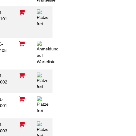
1-
101
6-
408
1-
602
1-
001
1-
003