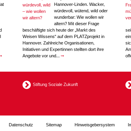
at
Hannover-Linden. Wacker,
würdevoll, wütend, wild oder
wunderbar: Wie wollen wir
altern? Mit dieser Frage
d
beschäftigte sich heute der „Markt des
se
l
Weisen Wissens“ auf dem PLATZprojekt in
ei
Hannover. Zahlreiche Organisationen,
si
Initiativen und Expertinnen stellten dort ihre
Am
Angebote vor und...
of
Stiftung Soziale Zukunft
Datenschutz
Sitemap
Hinweisgebersystem
I