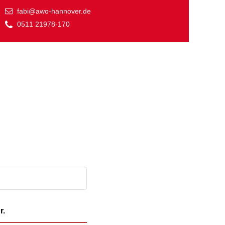
fabi@awo-hannover.de
Familie
0511 21978-170
Jugendliche
Ältere Menschen
Migration
Menschen mit
Behinderungen
r.