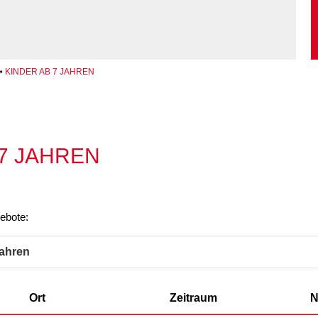
enhaus in der
on Hannover
angeren- und
angerschafts-
liktberatung
KINDER AB 7 JAHREN
 7 JAHREN
gebote:
Jahren
Ort
Zeitraum
N