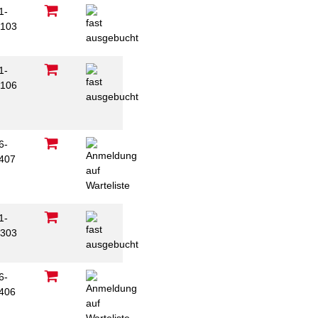
1-
103
1-
106
6-
407
1-
303
6-
406