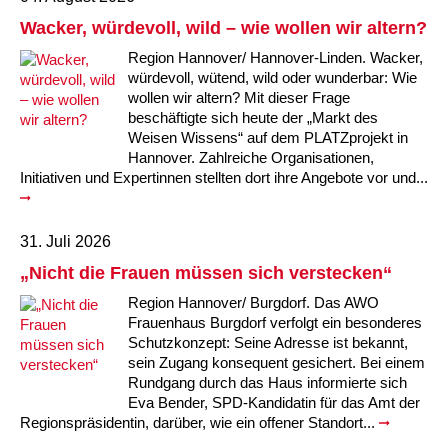
Kindertagesstätte Johannes-Lau-Hof
Kindertagesstätte Herbartstraße
Wacker, würdevoll, wild – wie wollen wir altern?
Kindertagesstätte Klaus-Müller-Kilian-Weg /
Kindertagesstätte Hiltrud-Grote-Weg
Region Hannover/ Hannover-Linden. Wacker,
“Mäuseburg” / Familienzentrum
würdevoll, wütend, wild oder wunderbar: Wie
wollen wir altern? Mit dieser Frage
Kindertagesstätte König-Ludwig-Straße
Kindertagesstätte Ibykusweg / Familienzentrum
beschäftigte sich heute der „Markt des
Weisen Wissens“ auf dem PLATZprojekt in
Kindertagesstätte Langes Feld “Deisterspatzen”
Kindertagesstätte Johannes-Lau-Hof
Hannover. Zahlreiche Organisationen,
Initiativen und Expertinnen stellten dort ihre Angebote vor und...
Kindertagesstätte Moorlilienweg /
Kindertagesstätte Kapellenbrink /
Familienzentrum
Familienzentrum
31. Juli 2026
Kindertagesstätte Petermannstraße /
Kindertagesstätte Klaus-Müller-Kilian-Weg /
Familienzentrum
“Mäuseburg” / Familienzentrum
„Nicht die Frauen müssen sich verstecken“
Region Hannover/ Burgdorf. Das AWO
Kindertagesstätte Pfarrlandplatz
Kindertagesstätte König-Ludwig-Straße
Frauenhaus Burgdorf verfolgt ein besonderes
Schutzkonzept: Seine Adresse ist bekannt,
Kindertagesstätte Rosenbergstraße
Kindertagesstätte Langes Feld “Deisterspatzen”
sein Zugang konsequent gesichert. Bei einem
Rundgang durch das Haus informierte sich
Eva Bender, SPD-Kandidatin für das Amt der
Krippe Schleswiger Straße
Kindertagesstätte Levester Straße
Regionspräsidentin, darüber, wie ein offener Standort...