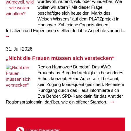
Kindertagesstätte Moorlilienweg /
würdevoll, wütend, wild oder wunderbar: Wie
Kindertagesstätte Schneiderberg
Offene Sprach-Sprechstunde
Familienzentrum
wollen wir altern? Mit dieser Frage
beschäftigte sich heute der „Markt des
Kindertagesstätte Sylter Weg
Kindertagesstätte Mühenkamp / Familienzentrum
Weisen Wissens“ auf dem PLATZprojekt in
Hannover. Zahlreiche Organisationen,
Initiativen und Expertinnen stellten dort ihre Angebote vor und...
Kindertagesstätte Petermannstraße /
Kindertagesstätte Tresckowstraße
Familienzentrum
Kindertagesstätte Voltmerstraße
Kindertagesstätte Pfarrlandplatz
31. Juli 2026
„Nicht die Frauen müssen sich verstecken“
Kindertagesstätte Wiehbergstraße
Hör- und Sprachheilkindergarten Ratswiese
Region Hannover/ Burgdorf. Das AWO
Frauenhaus Burgdorf verfolgt ein besonderes
Kindertagesstätte Rosenbergstraße
Schutzkonzept: Seine Adresse ist bekannt,
sein Zugang konsequent gesichert. Bei einem
Rundgang durch das Haus informierte sich
Kindertagesstätte Schneiderberg
Eva Bender, SPD-Kandidatin für das Amt der
Regionspräsidentin, darüber, wie ein offener Standort...
Kindertagesstätte Schweriner Straße /
Familienzentrum
Kindertagesstätte Sylter Weg
Unser Newsletter