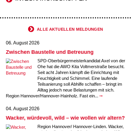
Kindertagesstätte Johannes-Lau-Hof
Kindertagesstätte Herbartstraße
Kindertagesstätte Klaus-Müller-Kilian-Weg /
Kindertagesstätte Hiltrud-Grote-Weg
“Mäuseburg” / Familienzentrum
ALLE AKTUELLEN MELDUNGEN
Kindertagesstätte König-Ludwig-Straße
Kindertagesstätte Ibykusweg / Familienzentrum
06. August 2026
Kindertagesstätte Langes Feld “Deisterspatzen”
Kindertagesstätte Johannes-Lau-Hof
Zwischen Baustelle und Betreuung
Kindertagesstätte Moorlilienweg /
Kindertagesstätte Kapellenbrink /
SPD-Oberbürgermeisterkandidat Axel von der
Familienzentrum
Familienzentrum
Ohe hat die AWO Kita Voltmerstraße besucht.
Kindertagesstätte Petermannstraße /
Kindertagesstätte Klaus-Müller-Kilian-Weg /
Seit acht Jahren kämpft die Einrichtung mit
Familienzentrum
“Mäuseburg” / Familienzentrum
Feuchtigkeit und Schimmel. Eine laufende
Teilsanierung soll Abhilfe schaffen – bringt im
Kindertagesstätte Pfarrlandplatz
Kindertagesstätte König-Ludwig-Straße
Alltag jedoch neue Belastungen mit sich.
Region Hannover/Hannover-Hainholz. Fast ein...
Kindertagesstätte Rosenbergstraße
Kindertagesstätte Langes Feld “Deisterspatzen”
04. August 2026
Wacker, würdevoll, wild – wie wollen wir altern?
Krippe Schleswiger Straße
Kindertagesstätte Levester Straße
Region Hannover/ Hannover-Linden. Wacker,