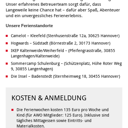
Unser erfahrenes Betreuerteam sorgt dafür, dass
Langeweile keine Chance hat – dafür aber Spaß, Abenteuer
Kindertagesstätte Klaus-Müller-Kilian-Weg /
Kindertagesstätte Hiltrud-Grote-Weg
und ein unvergessliches Ferienerlebnis.
“Mäuseburg” / Familienzentrum
Unsere Ferienstandorte
Kindertagesstätte König-Ludwig-Straße
Kindertagesstätte Ibykusweg / Familienzentrum
Camelot – Kleefeld (Stenhusenstraße 12a, 30625 Hannover)
Hogwards – Südstadt (Börnestraße 2, 30173 Hannover)
Kindertagesstätte Langes Feld “Deisterspatzen”
Kindertagesstätte Johannes-Lau-Hof
IKEP Kaltenweide/Weiherfeld – (Pfeifengrasstraße, 30855
Kindertagesstätte Moorlilienweg /
Kindertagesstätte Kapellenbrink /
Langenhagen/Kaltenweide)
Familienzentrum
Familienzentrum
Sommercamp Schulenburg – (Schützenplatz, Höhe Roter Weg
9, 30855 Langenhagen)
Kindertagesstätte Petermannstraße /
Kindertagesstätte Klaus-Müller-Kilian-Weg /
Familienzentrum
“Mäuseburg” / Familienzentrum
Die Insel – Badenstedt (Sternheimweg 18, 30455 Hannover)
Kindertagesstätte Pfarrlandplatz
Kindertagesstätte König-Ludwig-Straße
KOSTEN & ANMELDUNG
Kindertagesstätte Rosenbergstraße
Kindertagesstätte Langes Feld “Deisterspatzen”
Die Ferienwochen kosten 135 Euro pro Woche und
Kind (für AWO Mitglieder: 125 Euro). Inklusive sind
Krippe Schleswiger Straße
Kindertagesstätte Levester Straße
tägliches Mittagessen sowie Eintritts- und
Materialkosten.