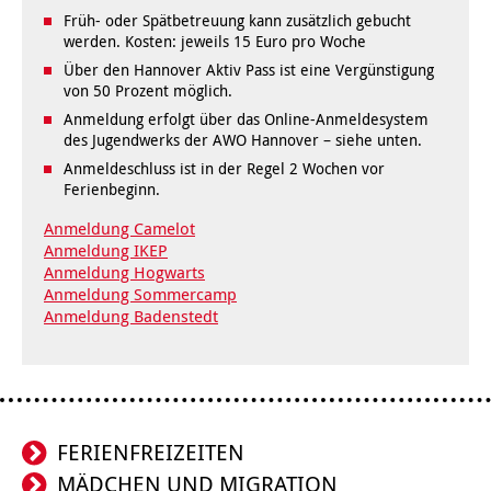
Kindertagesstätte Moorlilienweg /
Kindertagesstätte Schneiderberg
Offene Sprach-Sprechstunde
Früh- oder Spätbetreuung kann zusätzlich gebucht
Familienzentrum
werden. Kosten: jeweils 15 Euro pro Woche
Kindertagesstätte Sylter Weg
Kindertagesstätte Mühenkamp / Familienzentrum
Über den Hannover Aktiv Pass ist eine Vergünstigung
von 50 Prozent möglich.
Kindertagesstätte Petermannstraße /
Anmeldung erfolgt über das Online-Anmeldesystem
Kindertagesstätte Tresckowstraße
Familienzentrum
des Jugendwerks der AWO Hannover – siehe unten.
Anmeldeschluss ist in der Regel 2 Wochen vor
Kindertagesstätte Voltmerstraße
Kindertagesstätte Pfarrlandplatz
Ferienbeginn.
Anmeldung Camelot
Kindertagesstätte Wiehbergstraße
Hör- und Sprachheilkindergarten Ratswiese
Anmeldung IKEP
Anmeldung Hogwarts
Kindertagesstätte Rosenbergstraße
Anmeldung Sommercamp
Anmeldung Badenstedt
Kindertagesstätte Schneiderberg
Kindertagesstätte Schweriner Straße /
Familienzentrum
FERIENFREIZEITEN
Kindertagesstätte Sylter Weg
MÄDCHEN UND MIGRATION