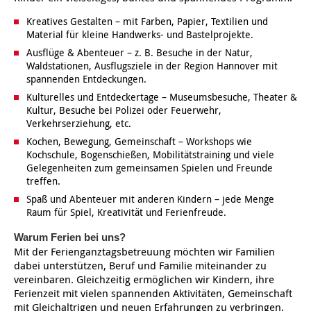
Kreatives Gestalten – mit Farben, Papier, Textilien und
Ältere Menschen
Online Pflege- und Seniorenberatung
Helfende Hände
Beratungsangebote
Jugendwohnen im Stadtteil
Ortsverein Arnum
Ortsverein Godshorn
Kindertagesstätte Freytagstraße
Kindertagesstätte Elmstraße / Familienzentrum
Kindertagesstätte Pfarrlandplatz
Kindertagesstätte Mühenkamp / Familienzentrum
Life Kinetik
Material für kleine Handwerks- und Bastelprojekte.
Ausflüge & Abenteuer – z. B. Besuche in der Natur,
Kindertagesstätte Freudenthalstraße /
Kindertagesstätte Petermannstraße /
Migration
Pflege und Wohnen
Behördenbegleitung und Formularausfüllhilfe
Ortsverein Barsinghausen
Ortsverein Garbsen
Kindertagesstätte Gehägestraße
Kindertagesstätte Rosenbergstraße
Yoga mit Baby
Waldstationen, Ausflugsziele in der Region Hannover mit
Familienzentrum
Familienzentrum
spannenden Entdeckungen.
Kindertagesstätte Gottfried-Keller-Straße /
Kindertagesstätte Schweriner Straße /
Kulturelles und Entdeckertage – Museumsbesuche, Theater &
Menschen mit Behinderungen
Mehrsprachige Beratung
Berufssprachkurse
Ortsverein Bennigsen
Ortsverein Fuhrberg
Kindertagesstätte Freytagstraße
Hort Salzmannstraße
Yoga in der Schwangerschaft
Familienzentrum
Familienzentrum
Kultur, Besuche bei Polizei oder Feuerwehr,
Verkehrserziehung, etc.
Kindertagesstätte Schweriner Straße /
Wegweiser Seniorenkompass
Migrationsberatung für junge Menschen
Ortsverein Bredenbeck
Ortsverein Berenbostel
Kindertagesstätte Große Pranke
Kindertagesstätte Gehägestraße
Stretch und Relax
Familienzentrum
Kochen, Bewegung, Gemeinschaft – Workshops wie
Kochschule, Bogenschießen, Mobilitätstraining und viele
Gelegenheiten zum gemeinsamen Spielen und Freunde
Infotelefon
Interkulturelle Beratung für ältere Menschen
Ortsverein Burgdorf
Kindertagesstätte Herbartstraße
Kindertagesstätte Gorch-Fock-Straße
Außenstelle Hort Stenhusenstraße
Kindertagesstätte Sylter Weg
Fitness für Frauen
treffen.
Kindertagesstätte Gottfried-Keller-Straße /
Spaß und Abenteuer mit anderen Kindern – jede Menge
Ortsverein Burgdorf
Kindertagesstätte Hiltrud-Grote-Weg
Familienzentrum
Raum für Spiel, Kreativität und Ferienfreude.
Warum Ferien bei uns?
Ortsverein Engelbostel-Schulenburg
Krippe Höltystraße
Kindertagesstätte Große Pranke
Mit der Ferienganztagsbetreuung möchten wir Familien
dabei unterstützen, Beruf und Familie miteinander zu
Kindertagesstätte Ibykusweg / Familienzentrum
Kindertagesstätte Harenberger Straße
vereinbaren. Gleichzeitig ermöglichen wir Kindern, ihre
Ferienzeit mit vielen spannenden Aktivitäten, Gemeinschaft
mit Gleichaltrigen und neuen Erfahrungen zu verbringen.
Kindertagesstätte Johannes-Lau-Hof
Kindertagesstätte Herbartstraße