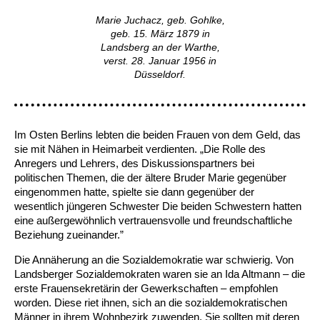
Marie Juchacz, geb. Gohlke,
Ältere Menschen
Online Pflege- und Seniorenberatung
Helfende Hände
Beratungsangebote
Jugendwohnen im Stadtteil
Ortsverein Arnum
Ortsverein Godshorn
Kindertagesstätte Freytagstraße
Kindertagesstätte Elmstraße / Familienzentrum
Kindertagesstätte Pfarrlandplatz
Kindertagesstätte Mühenkamp / Familienzentrum
Life Kinetik
geb. 15. März 1879 in
Landsberg an der Warthe,
Kindertagesstätte Freudenthalstraße /
Kindertagesstätte Petermannstraße /
verst. 28. Januar 1956 in
Migration
Pflege und Wohnen
Behördenbegleitung und Formularausfüllhilfe
Ortsverein Barsinghausen
Ortsverein Garbsen
Kindertagesstätte Gehägestraße
Kindertagesstätte Rosenbergstraße
Yoga mit Baby
Familienzentrum
Familienzentrum
Düsseldorf.
Kindertagesstätte Gottfried-Keller-Straße /
Kindertagesstätte Schweriner Straße /
Menschen mit Behinderungen
Mehrsprachige Beratung
Berufssprachkurse
Ortsverein Bennigsen
Ortsverein Fuhrberg
Kindertagesstätte Freytagstraße
Hort Salzmannstraße
Yoga in der Schwangerschaft
Familienzentrum
Familienzentrum
Kindertagesstätte Schweriner Straße /
Im Osten Berlins lebten die beiden Frauen von dem Geld, das
Wegweiser Seniorenkompass
Migrationsberatung für junge Menschen
Ortsverein Bredenbeck
Ortsverein Berenbostel
Kindertagesstätte Große Pranke
Kindertagesstätte Gehägestraße
Stretch und Relax
Familienzentrum
sie mit Nähen in Heimarbeit verdienten. „Die Rolle des
Anregers und Lehrers, des Diskussionspartners bei
Infotelefon
Interkulturelle Beratung für ältere Menschen
Ortsverein Burgdorf
Kindertagesstätte Herbartstraße
Kindertagesstätte Gorch-Fock-Straße
Außenstelle Hort Stenhusenstraße
Kindertagesstätte Sylter Weg
Fitness für Frauen
politischen Themen, die der ältere Bruder Marie gegenüber
eingenommen hatte, spielte sie dann gegenüber der
Kindertagesstätte Gottfried-Keller-Straße /
wesentlich jüngeren Schwester Die beiden Schwestern hatten
Ortsverein Burgdorf
Kindertagesstätte Hiltrud-Grote-Weg
Familienzentrum
eine außergewöhnlich vertrauensvolle und freundschaftliche
Beziehung zueinander.”
Ortsverein Engelbostel-Schulenburg
Krippe Höltystraße
Kindertagesstätte Große Pranke
Die Annäherung an die Sozialdemokratie war schwierig. Von
Landsberger Sozialdemokraten waren sie an Ida Altmann – die
Kindertagesstätte Ibykusweg / Familienzentrum
Kindertagesstätte Harenberger Straße
erste Frauensekretärin der Gewerkschaften – empfohlen
worden. Diese riet ihnen, sich an die sozialdemokratischen
Männer in ihrem Wohnbezirk zuwenden. Sie sollten mit deren