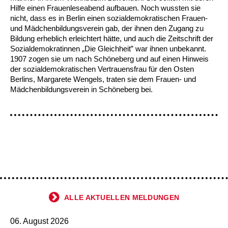
Kindertagesstätte Johannes-Lau-Hof
Kindertagesstätte Herbartstraße
Hilfe einen Frauenleseabend aufbauen. Noch wussten sie
nicht, dass es in Berlin einen sozialdemokratischen Frauen-
Kindertagesstätte Klaus-Müller-Kilian-Weg /
Kindertagesstätte Hiltrud-Grote-Weg
und Mädchenbildungsverein gab, der ihnen den Zugang zu
“Mäuseburg” / Familienzentrum
Bildung erheblich erleichtert hätte, und auch die Zeitschrift der
Sozialdemokratinnen „Die Gleichheit” war ihnen unbekannt.
Kindertagesstätte König-Ludwig-Straße
Kindertagesstätte Ibykusweg / Familienzentrum
1907 zogen sie um nach Schöneberg und auf einen Hinweis
der sozialdemokratischen Vertrauensfrau für den Osten
Kindertagesstätte Langes Feld “Deisterspatzen”
Kindertagesstätte Johannes-Lau-Hof
Berlins, Margarete Wengels, traten sie dem Frauen- und
Mädchenbildungsverein in Schöneberg bei.
Kindertagesstätte Moorlilienweg /
Kindertagesstätte Kapellenbrink /
Familienzentrum
Familienzentrum
Kindertagesstätte Petermannstraße /
Kindertagesstätte Klaus-Müller-Kilian-Weg /
Familienzentrum
“Mäuseburg” / Familienzentrum
Kindertagesstätte Pfarrlandplatz
Kindertagesstätte König-Ludwig-Straße
Kindertagesstätte Rosenbergstraße
Kindertagesstätte Langes Feld “Deisterspatzen”
ALLE AKTUELLEN MELDUNGEN
Krippe Schleswiger Straße
Kindertagesstätte Levester Straße
06. August 2026