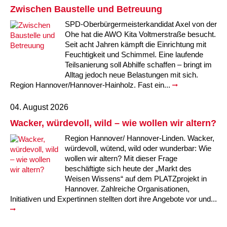
Kindertagesstätte Moorlilienweg /
Kindertagesstätte Schneiderberg
Offene Sprach-Sprechstunde
Zwischen Baustelle und Betreuung
Familienzentrum
SPD-Oberbürgermeisterkandidat Axel von der
Kindertagesstätte Sylter Weg
Kindertagesstätte Mühenkamp / Familienzentrum
Ohe hat die AWO Kita Voltmerstraße besucht.
Seit acht Jahren kämpft die Einrichtung mit
Kindertagesstätte Petermannstraße /
Feuchtigkeit und Schimmel. Eine laufende
Kindertagesstätte Tresckowstraße
Familienzentrum
Teilsanierung soll Abhilfe schaffen – bringt im
Alltag jedoch neue Belastungen mit sich.
Kindertagesstätte Voltmerstraße
Kindertagesstätte Pfarrlandplatz
Region Hannover/Hannover-Hainholz. Fast ein...
04. August 2026
Kindertagesstätte Wiehbergstraße
Hör- und Sprachheilkindergarten Ratswiese
Wacker, würdevoll, wild – wie wollen wir altern?
Kindertagesstätte Rosenbergstraße
Region Hannover/ Hannover-Linden. Wacker,
würdevoll, wütend, wild oder wunderbar: Wie
wollen wir altern? Mit dieser Frage
Kindertagesstätte Schneiderberg
beschäftigte sich heute der „Markt des
Weisen Wissens“ auf dem PLATZprojekt in
Kindertagesstätte Schweriner Straße /
Hannover. Zahlreiche Organisationen,
Familienzentrum
Initiativen und Expertinnen stellten dort ihre Angebote vor und...
Kindertagesstätte Sylter Weg