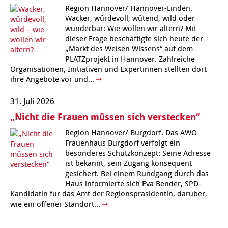
Region Hannover/ Hannover-Linden.
Kindertagesstätte Johannes-Lau-Hof
Kindertagesstätte Herbartstraße
Wacker, würdevoll, wütend, wild oder
wunderbar: Wie wollen wir altern? Mit
Kindertagesstätte Klaus-Müller-Kilian-Weg /
Kindertagesstätte Hiltrud-Grote-Weg
dieser Frage beschäftigte sich heute der
“Mäuseburg” / Familienzentrum
„Markt des Weisen Wissens“ auf dem
PLATZprojekt in Hannover. Zahlreiche
Kindertagesstätte König-Ludwig-Straße
Kindertagesstätte Ibykusweg / Familienzentrum
Organisationen, Initiativen und Expertinnen stellten dort
ihre Angebote vor und...
Kindertagesstätte Langes Feld “Deisterspatzen”
Kindertagesstätte Johannes-Lau-Hof
31. Juli 2026
Kindertagesstätte Moorlilienweg /
Kindertagesstätte Kapellenbrink /
„Nicht die Frauen müssen sich verstecken“
Familienzentrum
Familienzentrum
Region Hannover/ Burgdorf. Das AWO
Kindertagesstätte Petermannstraße /
Kindertagesstätte Klaus-Müller-Kilian-Weg /
Frauenhaus Burgdorf verfolgt ein
Familienzentrum
“Mäuseburg” / Familienzentrum
besonderes Schutzkonzept: Seine Adresse
ist bekannt, sein Zugang konsequent
Kindertagesstätte Pfarrlandplatz
Kindertagesstätte König-Ludwig-Straße
gesichert. Bei einem Rundgang durch das
Haus informierte sich Eva Bender, SPD-
Kindertagesstätte Rosenbergstraße
Kindertagesstätte Langes Feld “Deisterspatzen”
Kandidatin für das Amt der Regionspräsidentin, darüber,
wie ein offener Standort...
Krippe Schleswiger Straße
Kindertagesstätte Levester Straße