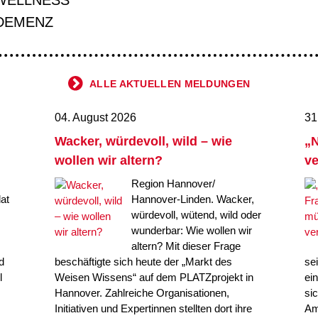
DEMENZ
ALLE AKTUELLEN MELDUNGEN
04. August 2026
31
Wacker, würdevoll, wild – wie
„N
wollen wir altern?
ve
Region Hannover/
at
Hannover-Linden. Wacker,
würdevoll, wütend, wild oder
wunderbar: Wie wollen wir
altern? Mit dieser Frage
d
beschäftigte sich heute der „Markt des
se
l
Weisen Wissens“ auf dem PLATZprojekt in
ei
Hannover. Zahlreiche Organisationen,
si
Initiativen und Expertinnen stellten dort ihre
Am