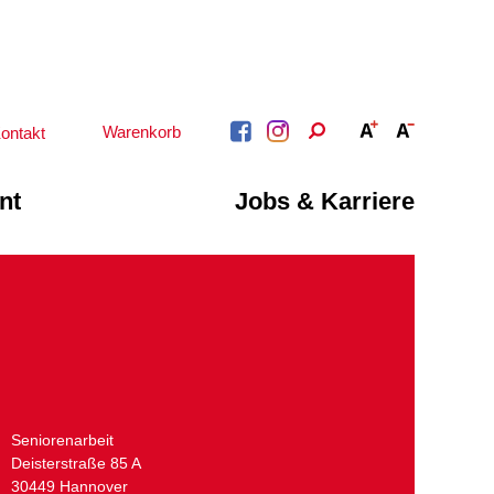
Warenkorb
ontakt
nt
Jobs & Karriere
BERATUNG &
ARBEIT &
BETREUUNG
QUALIFIZIERUNG
Psychosoziale
Beratung &
Angebote
Qualifizierung
Gesetzliche Betreuung
Fortbildung
Beratung für Menschen
n
Quartiersmanagement
mit Schwerbehinderung
ote
Schuldnerberatung
im Arbeitsleben
Seniorenarbeit
Behördenbegleitung
Deisterstraße 85 A
Betätigung für
und Formulare
Menschen mit
30449 Hannover