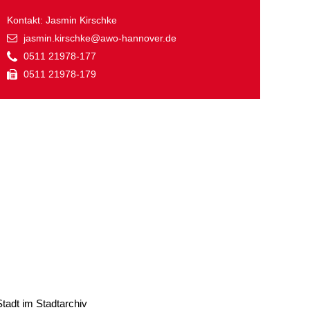
ausfüllen
psychischen
Beeinträchtigungen
Kontakt: Jasmin Kirschke
Repair Café
jasmin.kirschke@awo-hannover.de
Stromsparcheck
0511 21978-177
Familie
0511 21978-179
Jugendliche
Ältere Menschen
Migration
Menschen mit
Behinderungen
Stadt im Stadtarchiv