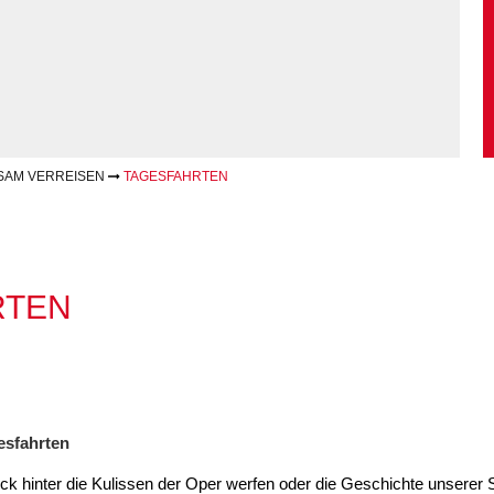
Kommunikation und
tung für Frauen bei
Teilhabe
licher Gewalt
enhaus in der
on Hannover
angeren- und
angerschafts-
liktberatung
SAM VERREISEN
TAGESFAHRTEN
RTEN
esfahrten
ck hinter die Kulissen der Oper werfen oder die Geschichte unserer 