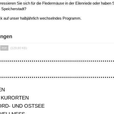
essieren Sie sich für die Fledermäuse in der Eilenriede oder haben S
 Speicherstadt?
ck auf unser halbjährlich wechselndes Programm.
ungen
(129,80 KB)
PDF
EN
 KURORTEN
ORD- UND OSTSEE
WELLNESS