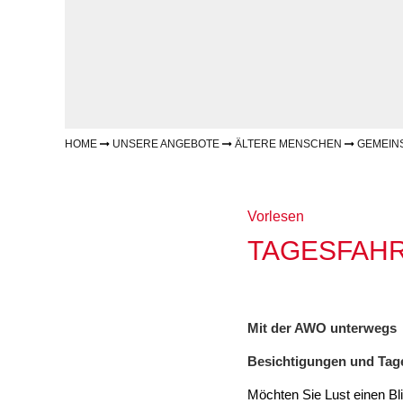
Geschäftsbericht
Schule
Bera
Wohnen
Freizeiten
häus
Gesundheit & Sport
Frau
Regi
Rat & Hilfe
Schw
Schw
Konf
HOME
UNSERE ANGEBOTE
ÄLTERE MENSCHEN
GEMEIN
Vorlesen
TAGESFAH
Mit der AWO unterwegs
Besichtigungen und Tag
Möchten Sie Lust einen Bli