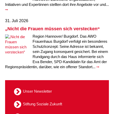
Initiativen und Expertinnen stellten dort ihre Angebote vor und...
Kindertagesstätte Moorlilienweg /
Kindertagesstätte Schneiderberg
Offene Sprach-Sprechstunde
Familienzentrum
31. Juli 2026
Kindertagesstätte Sylter Weg
Kindertagesstätte Mühenkamp / Familienzentrum
„Nicht die Frauen müssen sich verstecken“
Kindertagesstätte Petermannstraße /
Kindertagesstätte Tresckowstraße
Region Hannover/ Burgdorf. Das AWO
Familienzentrum
Frauenhaus Burgdorf verfolgt ein besonderes
Schutzkonzept: Seine Adresse ist bekannt,
Kindertagesstätte Voltmerstraße
Kindertagesstätte Pfarrlandplatz
sein Zugang konsequent gesichert. Bei einem
Rundgang durch das Haus informierte sich
Kindertagesstätte Wiehbergstraße
Hör- und Sprachheilkindergarten Ratswiese
Eva Bender, SPD-Kandidatin für das Amt der
Regionspräsidentin, darüber, wie ein offener Standort...
Kindertagesstätte Rosenbergstraße
Kindertagesstätte Schneiderberg
Unser Newsletter
Kindertagesstätte Schweriner Straße /
Familienzentrum
Stiftung Soziale Zukunft
Kindertagesstätte Sylter Weg