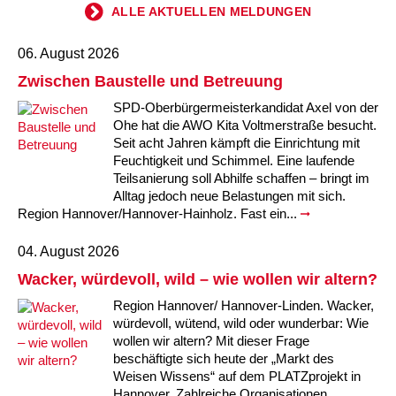
ALLE AKTUELLEN MELDUNGEN
Kindertagesstätte Johannes-Lau-Hof
Kindertagesstätte Herbartstraße
06. August 2026
Kindertagesstätte Klaus-Müller-Kilian-Weg /
Kindertagesstätte Hiltrud-Grote-Weg
“Mäuseburg” / Familienzentrum
Zwischen Baustelle und Betreuung
SPD-Oberbürgermeisterkandidat Axel von der
Kindertagesstätte König-Ludwig-Straße
Kindertagesstätte Ibykusweg / Familienzentrum
Ohe hat die AWO Kita Voltmerstraße besucht.
Seit acht Jahren kämpft die Einrichtung mit
Kindertagesstätte Langes Feld “Deisterspatzen”
Kindertagesstätte Johannes-Lau-Hof
Feuchtigkeit und Schimmel. Eine laufende
Teilsanierung soll Abhilfe schaffen – bringt im
Kindertagesstätte Moorlilienweg /
Kindertagesstätte Kapellenbrink /
Alltag jedoch neue Belastungen mit sich.
Familienzentrum
Familienzentrum
Region Hannover/Hannover-Hainholz. Fast ein...
Kindertagesstätte Petermannstraße /
Kindertagesstätte Klaus-Müller-Kilian-Weg /
Familienzentrum
“Mäuseburg” / Familienzentrum
04. August 2026
Wacker, würdevoll, wild – wie wollen wir altern?
Kindertagesstätte Pfarrlandplatz
Kindertagesstätte König-Ludwig-Straße
Region Hannover/ Hannover-Linden. Wacker,
würdevoll, wütend, wild oder wunderbar: Wie
Kindertagesstätte Rosenbergstraße
Kindertagesstätte Langes Feld “Deisterspatzen”
wollen wir altern? Mit dieser Frage
beschäftigte sich heute der „Markt des
Weisen Wissens“ auf dem PLATZprojekt in
Krippe Schleswiger Straße
Kindertagesstätte Levester Straße
Hannover. Zahlreiche Organisationen,