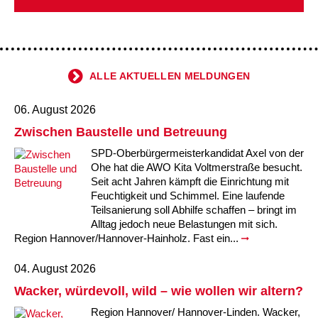
Kindertagesstätte Johannes-Lau-Hof
Kindertagesstätte Herbartstraße
Kindertagesstätte Klaus-Müller-Kilian-Weg /
Kindertagesstätte Hiltrud-Grote-Weg
“Mäuseburg” / Familienzentrum
Kindertagesstätte König-Ludwig-Straße
Kindertagesstätte Ibykusweg / Familienzentrum
ALLE AKTUELLEN MELDUNGEN
Kindertagesstätte Langes Feld “Deisterspatzen”
Kindertagesstätte Johannes-Lau-Hof
06. August 2026
Zwischen Baustelle und Betreuung
Kindertagesstätte Moorlilienweg /
Kindertagesstätte Kapellenbrink /
Familienzentrum
Familienzentrum
SPD-Oberbürgermeisterkandidat Axel von der
Ohe hat die AWO Kita Voltmerstraße besucht.
Kindertagesstätte Petermannstraße /
Kindertagesstätte Klaus-Müller-Kilian-Weg /
Seit acht Jahren kämpft die Einrichtung mit
Familienzentrum
“Mäuseburg” / Familienzentrum
Feuchtigkeit und Schimmel. Eine laufende
Teilsanierung soll Abhilfe schaffen – bringt im
Kindertagesstätte Pfarrlandplatz
Kindertagesstätte König-Ludwig-Straße
Alltag jedoch neue Belastungen mit sich.
Region Hannover/Hannover-Hainholz. Fast ein...
Kindertagesstätte Rosenbergstraße
Kindertagesstätte Langes Feld “Deisterspatzen”
04. August 2026
Wacker, würdevoll, wild – wie wollen wir altern?
Krippe Schleswiger Straße
Kindertagesstätte Levester Straße
Region Hannover/ Hannover-Linden. Wacker,