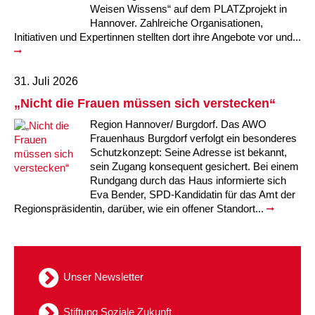
Kindertagesstätte Moorlilienweg /
Kindertagesstätte Schneiderberg
Offene Sprach-Sprechstunde
Weisen Wissens“ auf dem PLATZprojekt in
Familienzentrum
Hannover. Zahlreiche Organisationen,
Initiativen und Expertinnen stellten dort ihre Angebote vor und...
Kindertagesstätte Sylter Weg
Kindertagesstätte Mühenkamp / Familienzentrum
Kindertagesstätte Petermannstraße /
Kindertagesstätte Tresckowstraße
31. Juli 2026
Familienzentrum
„Nicht die Frauen müssen sich verstecken“
Kindertagesstätte Voltmerstraße
Kindertagesstätte Pfarrlandplatz
Region Hannover/ Burgdorf. Das AWO
Frauenhaus Burgdorf verfolgt ein besonderes
Kindertagesstätte Wiehbergstraße
Hör- und Sprachheilkindergarten Ratswiese
Schutzkonzept: Seine Adresse ist bekannt,
sein Zugang konsequent gesichert. Bei einem
Rundgang durch das Haus informierte sich
Kindertagesstätte Rosenbergstraße
Eva Bender, SPD-Kandidatin für das Amt der
Regionspräsidentin, darüber, wie ein offener Standort...
Kindertagesstätte Schneiderberg
Kindertagesstätte Schweriner Straße /
Familienzentrum
Unser Newsletter
Kindertagesstätte Sylter Weg
Stiftung Soziale Zukunft