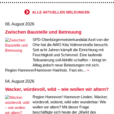
Kindertagesstätte Johannes-Lau-Hof
Kindertagesstätte Herbartstraße
Kindertagesstätte Klaus-Müller-Kilian-Weg /
ALLE AKTUELLEN MELDUNGEN
Kindertagesstätte Hiltrud-Grote-Weg
“Mäuseburg” / Familienzentrum
06. August 2026
Kindertagesstätte König-Ludwig-Straße
Kindertagesstätte Ibykusweg / Familienzentrum
Zwischen Baustelle und Betreuung
Kindertagesstätte Langes Feld “Deisterspatzen”
Kindertagesstätte Johannes-Lau-Hof
SPD-Oberbürgermeisterkandidat Axel von der
Ohe hat die AWO Kita Voltmerstraße besucht.
Kindertagesstätte Moorlilienweg /
Kindertagesstätte Kapellenbrink /
Seit acht Jahren kämpft die Einrichtung mit
Familienzentrum
Familienzentrum
Feuchtigkeit und Schimmel. Eine laufende
Teilsanierung soll Abhilfe schaffen – bringt im
Kindertagesstätte Petermannstraße /
Kindertagesstätte Klaus-Müller-Kilian-Weg /
Alltag jedoch neue Belastungen mit sich.
Familienzentrum
“Mäuseburg” / Familienzentrum
Region Hannover/Hannover-Hainholz. Fast ein...
Kindertagesstätte Pfarrlandplatz
Kindertagesstätte König-Ludwig-Straße
04. August 2026
Wacker, würdevoll, wild – wie wollen wir altern?
Kindertagesstätte Rosenbergstraße
Kindertagesstätte Langes Feld “Deisterspatzen”
Region Hannover/ Hannover-Linden. Wacker,
würdevoll, wütend, wild oder wunderbar: Wie
Krippe Schleswiger Straße
Kindertagesstätte Levester Straße
wollen wir altern? Mit dieser Frage
beschäftigte sich heute der „Markt des