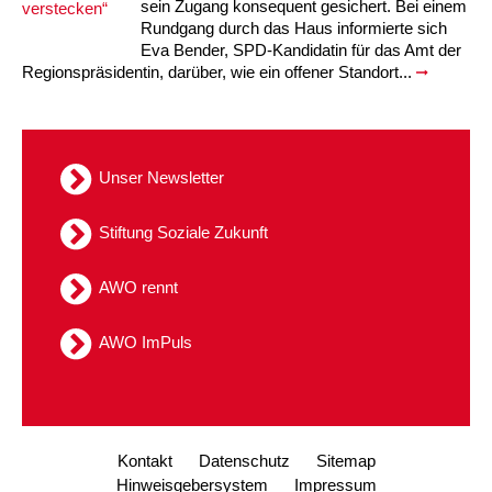
sein Zugang konsequent gesichert. Bei einem
Kindertagesstätte Tresckowstraße
Rundgang durch das Haus informierte sich
Eva Bender, SPD-Kandidatin für das Amt der
Regionspräsidentin, darüber, wie ein offener Standort...
Kindertagesstätte Voltmerstraße
Kindertagesstätte Wiehbergstraße
Unser Newsletter
Stiftung Soziale Zukunft
AWO rennt
AWO ImPuls
Kontakt
Datenschutz
Sitemap
Hinweisgebersystem
Impressum