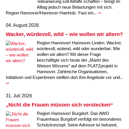
Kindertagesstätte Moorlilienweg /
Teilsanierung soll Abhilfe schaffen – bringt im
Kindertagesstätte Schneiderberg
Offene Sprach-Sprechstunde
Familienzentrum
Alltag jedoch neue Belastungen mit sich.
Region Hannover/Hannover-Hainholz. Fast ein...
Kindertagesstätte Sylter Weg
Kindertagesstätte Mühenkamp / Familienzentrum
04. August 2026
Kindertagesstätte Petermannstraße /
Kindertagesstätte Tresckowstraße
Wacker, würdevoll, wild – wie wollen wir altern?
Familienzentrum
Region Hannover/ Hannover-Linden. Wacker,
Kindertagesstätte Voltmerstraße
Kindertagesstätte Pfarrlandplatz
würdevoll, wütend, wild oder wunderbar: Wie
wollen wir altern? Mit dieser Frage
beschäftigte sich heute der „Markt des
Kindertagesstätte Wiehbergstraße
Hör- und Sprachheilkindergarten Ratswiese
Weisen Wissens“ auf dem PLATZprojekt in
Hannover. Zahlreiche Organisationen,
Kindertagesstätte Rosenbergstraße
Initiativen und Expertinnen stellten dort ihre Angebote vor und...
Kindertagesstätte Schneiderberg
31. Juli 2026
Kindertagesstätte Schweriner Straße /
„Nicht die Frauen müssen sich verstecken“
Familienzentrum
Region Hannover/ Burgdorf. Das AWO
Frauenhaus Burgdorf verfolgt ein besonderes
Kindertagesstätte Sylter Weg
Schutzkonzept: Seine Adresse ist bekannt,