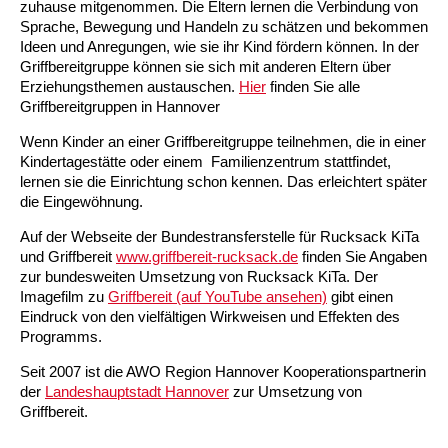
zuhause mitgenommen. Die Eltern lernen die Verbindung von
Sprache, Bewegung und Handeln zu schätzen und bekommen
Ältere Menschen
Online Pflege- und Seniorenberatung
Helfende Hände
Beratungsangebote
Jugendwohnen im Stadtteil
Ortsverein Arnum
Ortsverein Godshorn
Kindertagesstätte Freytagstraße
Kindertagesstätte Elmstraße / Familienzentrum
Kindertagesstätte Pfarrlandplatz
Kindertagesstätte Mühenkamp / Familienzentrum
Life Kinetik
Ideen und Anregungen, wie sie ihr Kind fördern können. In der
Griffbereitgruppe können sie sich mit anderen Eltern über
Kindertagesstätte Freudenthalstraße /
Kindertagesstätte Petermannstraße /
Erziehungsthemen austauschen.
Hier
finden Sie alle
Migration
Pflege und Wohnen
Behördenbegleitung und Formularausfüllhilfe
Ortsverein Barsinghausen
Ortsverein Garbsen
Kindertagesstätte Gehägestraße
Kindertagesstätte Rosenbergstraße
Yoga mit Baby
Familienzentrum
Familienzentrum
Griffbereitgruppen in Hannover
Kindertagesstätte Gottfried-Keller-Straße /
Kindertagesstätte Schweriner Straße /
Wenn Kinder an einer Griffbereitgruppe teilnehmen, die in einer
Menschen mit Behinderungen
Mehrsprachige Beratung
Berufssprachkurse
Ortsverein Bennigsen
Ortsverein Fuhrberg
Kindertagesstätte Freytagstraße
Hort Salzmannstraße
Yoga in der Schwangerschaft
Familienzentrum
Familienzentrum
Kindertagestätte oder einem Familienzentrum stattfindet,
lernen sie die Einrichtung schon kennen. Das erleichtert später
Kindertagesstätte Schweriner Straße /
Wegweiser Seniorenkompass
Migrationsberatung für junge Menschen
Ortsverein Bredenbeck
Ortsverein Berenbostel
Kindertagesstätte Große Pranke
Kindertagesstätte Gehägestraße
Stretch und Relax
die Eingewöhnung.
Familienzentrum
Auf der Webseite der Bundestransferstelle für Rucksack KiTa
Infotelefon
Interkulturelle Beratung für ältere Menschen
Ortsverein Burgdorf
Kindertagesstätte Herbartstraße
Kindertagesstätte Gorch-Fock-Straße
Außenstelle Hort Stenhusenstraße
Kindertagesstätte Sylter Weg
Fitness für Frauen
und Griffbereit
www.griffbereit-rucksack.de
finden Sie Angaben
zur bundesweiten Umsetzung von Rucksack KiTa. Der
Kindertagesstätte Gottfried-Keller-Straße /
Ortsverein Burgdorf
Kindertagesstätte Hiltrud-Grote-Weg
Imagefilm zu
Griffbereit (auf YouTube ansehen)
gibt einen
Familienzentrum
Eindruck von den vielfältigen Wirkweisen und Effekten des
Programms.
Ortsverein Engelbostel-Schulenburg
Krippe Höltystraße
Kindertagesstätte Große Pranke
Seit 2007 ist die AWO Region Hannover Kooperationspartnerin
der
Landeshauptstadt Hannover
zur Umsetzung von
Kindertagesstätte Ibykusweg / Familienzentrum
Kindertagesstätte Harenberger Straße
Griffbereit.