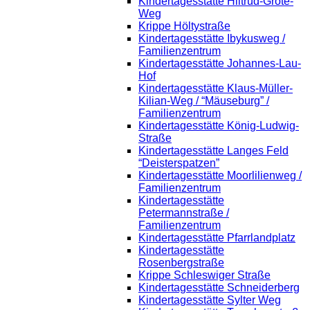
Kindertagesstätte Hiltrud-Grote-
Weg
Krippe Höltystraße
Kindertagesstätte Ibykusweg /
Familienzentrum
Kindertagesstätte Johannes-Lau-
Hof
Kindertagesstätte Klaus-Müller-
Kilian-Weg / “Mäuseburg” /
Familienzentrum
Kindertagesstätte König-Ludwig-
Straße
Kindertagesstätte Langes Feld
“Deisterspatzen”
Kindertagesstätte Moorlilienweg /
Familienzentrum
Kindertagesstätte
Petermannstraße /
Familienzentrum
Kindertagesstätte Pfarrlandplatz
Kindertagesstätte
Rosenbergstraße
Krippe Schleswiger Straße
Kindertagesstätte Schneiderberg
Kindertagesstätte Sylter Weg