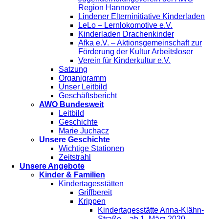
Region Hannover
Lindener Elterninitiative Kinderladen
LeLo – Lernlokomotive e.V.
Kinderladen Drachenkinder
Afka e.V. – Aktionsgemeinschaft zur
Förderung der Kultur Arbeitsloser
Verein für Kinderkultur e.V.
Satzung
Organigramm
Unser Leitbild
Geschäftsbericht
AWO Bundesweit
Leitbild
Geschichte
Marie Juchacz
Unsere Geschichte
Wichtige Stationen
Zeitstrahl
Unsere Angebote
Kinder & Familien
Kindertagesstätten
Griffbereit
Krippen
Kindertagesstätte Anna-Klähn-
Straße – ab 1. März 2020