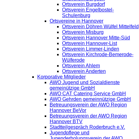
Ortsverein Burgdorf
Ortsverein Engelbostel-
Schulenburg
Ortsvereine in Hannover
Ortsverein Döhren Wülfel Mittelfeld
Ortsverein Misburg
Ortsverein Hannover Mitte-Süd
Ortsverein Hannover-List
Ortsverein Limmer-Linden
Ortsverein Kirchrode-Bemerode-
Wülferode
Ortsverein Ahlem
Ortsverein Anderten
Korporative Mitglieder
AWO Jugend und Sozialdienste
gemeinützige GmbH
AWO CAT Catering Service GmbH
AWO Gehrden gemeinnützige GmbH
Betreuungsverein der AWO Region
Hannover BeVor
Betreuungsverein der AWO Region
Hannover BTV
Stadtteilgespräch Roderbruch e.V.
Jugendpflege und
Jugenderholungsverein der AWO