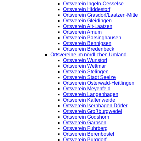
Ortsverein Ingeln-Oesselse
Ortsverein Hiddestorf
Ortsverein Grasdorf/Laatzen-Mitte
Ortsverein Gleidingen
Ortsverein Alt-Laatzen
Ortsverein Arnum
Ortsverein Barsinghausen
Ortsverein Bennigsen
Ortsverein Bredenbeck
Ortsvereine im nördlichen Umland
Ortsverein Wunstorf
Ortsverein Wettmar
Ortsverein Stelingen
Ortsverein Stadt Seelze
Ortsverein Osterwald-Heitlingen
Ortsverein Meyenfeld
Ortsverein Langenhagen
Ortsverein Kaltenweide
Ortsverein Isernhagen Dörfer
Ortsverein Großburgwedel
Ortsverein Godshorn
Ortsverein Garbsen
Ortsverein Fuhrberg
Ortsverein Berenbostel
Ortsverein Burgdorf