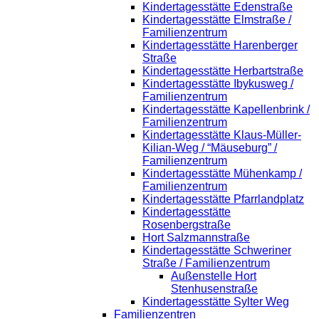
Kindertagesstätte Edenstraße
Kindertagesstätte Elmstraße /
Familienzentrum
Kindertagesstätte Harenberger
Straße
Kindertagesstätte Herbartstraße
Kindertagesstätte Ibykusweg /
Familienzentrum
Kindertagesstätte Kapellenbrink /
Familienzentrum
Kindertagesstätte Klaus-Müller-
Kilian-Weg / “Mäuseburg” /
Familienzentrum
Kindertagesstätte Mühenkamp /
Familienzentrum
Kindertagesstätte Pfarrlandplatz
Kindertagesstätte
Rosenbergstraße
Hort Salzmannstraße
Kindertagesstätte Schweriner
Straße / Familienzentrum
Außenstelle Hort
Stenhusenstraße
Kindertagesstätte Sylter Weg
Familienzentren