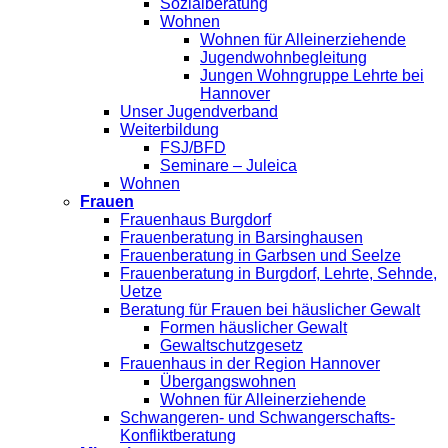
Sozialberatung
Wohnen
Wohnen für Alleinerziehende
Jugendwohnbegleitung
Jungen Wohngruppe Lehrte bei
Hannover
Unser Jugendverband
Weiterbildung
FSJ/BFD
Seminare – Juleica
Wohnen
Frauen
Frauenhaus Burgdorf
Frauenberatung in Barsinghausen
Frauenberatung in Garbsen und Seelze
Frauenberatung in Burgdorf, Lehrte, Sehnde,
Uetze
Beratung für Frauen bei häuslicher Gewalt
Formen häuslicher Gewalt
Gewaltschutzgesetz
Frauenhaus in der Region Hannover
Übergangswohnen
Wohnen für Alleinerziehende
Schwangeren- und Schwangerschafts-
Konfliktberatung