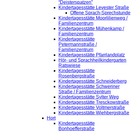
“Deisterspatzen”
Kindertagesstätte Levester Straße
Offene Sprach-Sprechstunde
Kindertagesstätte Moorlilienweg /
Familienzentrum
Kindertagesstätte Mühenkamp /
Familienzentrum
Kindertagesstätte
Petermannstraße /
Familienzentrum
Kindertagesstätte Pfarrlandplatz
Hör- und Sprachheilkindergarten
Ratswiese
Kindertagesstätte
Rosenbergstraße
Kindertagesstätte Schneiderberg
Kindertagesstätte Schweriner
Straße / Familienzentrum
Kindertagesstätte Sylter Weg
Kindertagesstätte Tresckowstraße
Kindertagesstätte Voltmerstraße
Kindertagesstätte Wiehbergstraße
Hort
Kindertagesstätte
Bonhoefferstraße