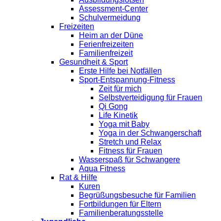
Assessment-Center
Schulvermeidung
Freizeiten
Heim an der Düne
Ferienfreizeiten
Familienfreizeit
Gesundheit & Sport
Erste Hilfe bei Notfällen
Sport-Entspannung-Fitness
Zeit für mich
Selbstverteidigung für Frauen
Qi Gong
Life Kinetik
Yoga mit Baby
Yoga in der Schwangerschaft
Stretch und Relax
Fitness für Frauen
Wasserspaß für Schwangere
Aqua Fitness
Rat & Hilfe
Kuren
Begrüßungsbesuche für Familien
Fortbildungen für Eltern
Familienberatungsstelle