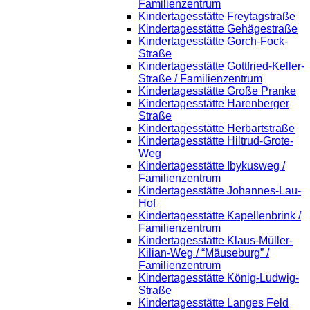
Familienzentrum
Kindertagesstätte Freytagstraße
Kindertagesstätte Gehägestraße
Kindertagesstätte Gorch-Fock-
Straße
Kindertagesstätte Gottfried-Keller-
Straße / Familienzentrum
Kindertagesstätte Große Pranke
Kindertagesstätte Harenberger
Straße
Kindertagesstätte Herbartstraße
Kindertagesstätte Hiltrud-Grote-
Weg
Kindertagesstätte Ibykusweg /
Familienzentrum
Kindertagesstätte Johannes-Lau-
Hof
Kindertagesstätte Kapellenbrink /
Familienzentrum
Kindertagesstätte Klaus-Müller-
Kilian-Weg / “Mäuseburg” /
Familienzentrum
Kindertagesstätte König-Ludwig-
Straße
Kindertagesstätte Langes Feld