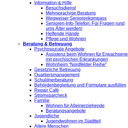
Information & Hilfe
Besuchsdienst
Mehrsprachige Beratung
Wegweiser Seniorenkompass
Senioren-Info-Telefon: Für Fragen rund
ums Älter werden!
Helfende Hände
Pflege und Wohnen
Beratung & Betreuung
Psychosoziale Angebote
Assistenz beim Wohnen für Erwachsene
mit psychischen Erkrankungen
Wohnheim “Nordfelder Reihe”
Gesetzliche Betreuung
Quartiersmanagement
Schuldnerberatung
Behördenbegleitung und Formulare ausfüllen
Repair Café
Stromsparcheck
Familie
Wohnen für Alleinerziehende
Beratungsangebote
Jugendliche
Jugendwohnen im Stadtteil
Ältere Menschen