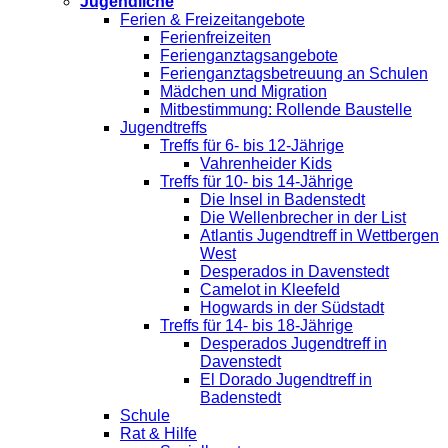
Jugendliche
Ferien & Freizeitangebote
Ferienfreizeiten
Ferienganztagsangebote
Ferienganztagsbetreuung an Schulen
Mädchen und Migration
Mitbestimmung: Rollende Baustelle
Jugendtreffs
Treffs für 6- bis 12-Jährige
Vahrenheider Kids
Treffs für 10- bis 14-Jährige
Die Insel in Badenstedt
Die Wellenbrecher in der List
Atlantis Jugendtreff in Wettbergen
West
Desperados in Davenstedt
Camelot in Kleefeld
Hogwards in der Südstadt
Treffs für 14- bis 18-Jährige
Desperados Jugendtreff in
Davenstedt
El Dorado Jugendtreff in
Badenstedt
Schule
Rat & Hilfe