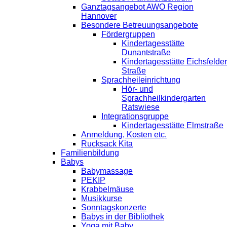
Ganztagsangebot AWO Region
Hannover
Besondere Betreuungsangebote
Fördergruppen
Kindertagesstätte
Dunantstraße
Kindertagesstätte Eichsfelder
Straße
Sprachheileinrichtung
Hör- und
Sprachheilkindergarten
Ratswiese
Integrationsgruppe
Kindertagesstätte Elmstraße
Anmeldung, Kosten etc.
Rucksack Kita
Familienbildung
Babys
Babymassage
PEKIP
Krabbelmäuse
Musikkurse
Sonntagskonzerte
Babys in der Bibliothek
Yoga mit Baby