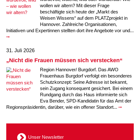
Kindertagesstätte Johannes-Lau-Hof
Kindertagesstätte Herbartstraße
wollen wir altern? Mit dieser Frage
beschäftigte sich heute der „Markt des
Kindertagesstätte Klaus-Müller-Kilian-Weg /
Kindertagesstätte Hiltrud-Grote-Weg
Weisen Wissens“ auf dem PLATZprojekt in
“Mäuseburg” / Familienzentrum
Hannover. Zahlreiche Organisationen,
Initiativen und Expertinnen stellten dort ihre Angebote vor und...
Kindertagesstätte König-Ludwig-Straße
Kindertagesstätte Ibykusweg / Familienzentrum
Kindertagesstätte Langes Feld “Deisterspatzen”
Kindertagesstätte Johannes-Lau-Hof
31. Juli 2026
„Nicht die Frauen müssen sich verstecken“
Kindertagesstätte Moorlilienweg /
Kindertagesstätte Kapellenbrink /
Familienzentrum
Familienzentrum
Region Hannover/ Burgdorf. Das AWO
Frauenhaus Burgdorf verfolgt ein besonderes
Kindertagesstätte Petermannstraße /
Kindertagesstätte Klaus-Müller-Kilian-Weg /
Schutzkonzept: Seine Adresse ist bekannt,
Familienzentrum
“Mäuseburg” / Familienzentrum
sein Zugang konsequent gesichert. Bei einem
Rundgang durch das Haus informierte sich
Kindertagesstätte Pfarrlandplatz
Kindertagesstätte König-Ludwig-Straße
Eva Bender, SPD-Kandidatin für das Amt der
Regionspräsidentin, darüber, wie ein offener Standort...
Kindertagesstätte Rosenbergstraße
Kindertagesstätte Langes Feld “Deisterspatzen”
Krippe Schleswiger Straße
Kindertagesstätte Levester Straße
Unser Newsletter