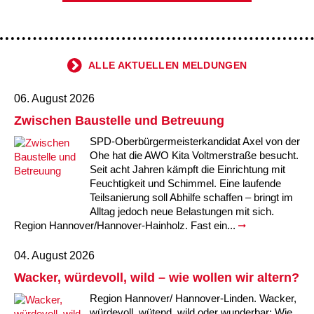
Ältere Menschen
Online Pflege- und Seniorenberatung
Helfende Hände
Beratungsangebote
Jugendwohnen im Stadtteil
Ortsverein Arnum
Ortsverein Godshorn
Kindertagesstätte Freytagstraße
Kindertagesstätte Elmstraße / Familienzentrum
Kindertagesstätte Pfarrlandplatz
Kindertagesstätte Mühenkamp / Familienzentrum
Life Kinetik
Kindertagesstätte Freudenthalstraße /
Kindertagesstätte Petermannstraße /
Migration
Pflege und Wohnen
Behördenbegleitung und Formularausfüllhilfe
Ortsverein Barsinghausen
Ortsverein Garbsen
Kindertagesstätte Gehägestraße
Kindertagesstätte Rosenbergstraße
Yoga mit Baby
ALLE AKTUELLEN MELDUNGEN
Familienzentrum
Familienzentrum
Kindertagesstätte Gottfried-Keller-Straße /
Kindertagesstätte Schweriner Straße /
06. August 2026
Menschen mit Behinderungen
Mehrsprachige Beratung
Berufssprachkurse
Ortsverein Bennigsen
Ortsverein Fuhrberg
Kindertagesstätte Freytagstraße
Hort Salzmannstraße
Yoga in der Schwangerschaft
Familienzentrum
Familienzentrum
Zwischen Baustelle und Betreuung
Kindertagesstätte Schweriner Straße /
Wegweiser Seniorenkompass
Migrationsberatung für junge Menschen
Ortsverein Bredenbeck
Ortsverein Berenbostel
Kindertagesstätte Große Pranke
Kindertagesstätte Gehägestraße
Stretch und Relax
SPD-Oberbürgermeisterkandidat Axel von der
Familienzentrum
Ohe hat die AWO Kita Voltmerstraße besucht.
Seit acht Jahren kämpft die Einrichtung mit
Infotelefon
Interkulturelle Beratung für ältere Menschen
Ortsverein Burgdorf
Kindertagesstätte Herbartstraße
Kindertagesstätte Gorch-Fock-Straße
Außenstelle Hort Stenhusenstraße
Kindertagesstätte Sylter Weg
Fitness für Frauen
Feuchtigkeit und Schimmel. Eine laufende
Teilsanierung soll Abhilfe schaffen – bringt im
Kindertagesstätte Gottfried-Keller-Straße /
Ortsverein Burgdorf
Kindertagesstätte Hiltrud-Grote-Weg
Alltag jedoch neue Belastungen mit sich.
Familienzentrum
Region Hannover/Hannover-Hainholz. Fast ein...
Ortsverein Engelbostel-Schulenburg
Krippe Höltystraße
Kindertagesstätte Große Pranke
04. August 2026
Wacker, würdevoll, wild – wie wollen wir altern?
Kindertagesstätte Ibykusweg / Familienzentrum
Kindertagesstätte Harenberger Straße
Region Hannover/ Hannover-Linden. Wacker,
würdevoll, wütend, wild oder wunderbar: Wie