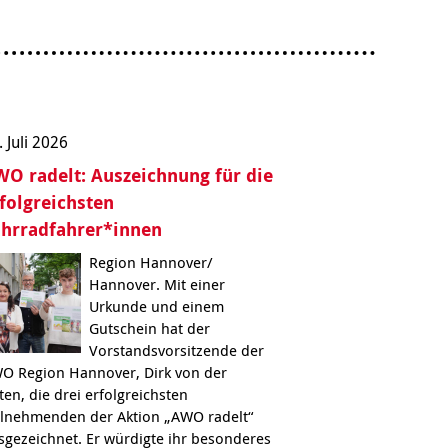
Behördenbegleitung
und Formulare
Betätigung für
ausfüllen
Menschen mit
psychischen
Repair Café
Beeinträchtigungen
Stromsparcheck
Familie
. Juli 2026
Jugendliche
O radelt: Auszeichnung für die
Ältere Menschen
folgreichsten
Migration
ahrradfahrer*innen
Menschen mit
Behinderungen
Region Hannover/
Hannover. Mit einer
Urkunde und einem
Gutschein hat der
Vorstandsvorsitzende der
O Region Hannover, Dirk von der
ten, die drei erfolgreichsten
ilnehmenden der Aktion „AWO radelt“
sgezeichnet. Er würdigte ihr besonderes