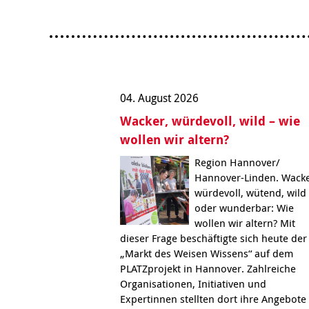
Organigramm
Eltern und Kinder
Frau
Unser Jugendverband
Burg
Unser Leitbild
Eltern
Sehn
Weiterbildung
Geschäftsbericht
Schule
Bera
Wohnen
Freizeiten
häus
Gesundheit & Sport
Frau
Regi
Rat & Hilfe
04. August 2026
Schw
Wacker, würdevoll, wild – wie
Schw
Konf
wollen wir altern?
Region Hannover/
Hannover-Linden. Wacke
würdevoll, wütend, wild
oder wunderbar: Wie
wollen wir altern? Mit
dieser Frage beschäftigte sich heute der
„Markt des Weisen Wissens“ auf dem
PLATZprojekt in Hannover. Zahlreiche
Organisationen, Initiativen und
Expertinnen stellten dort ihre Angebote