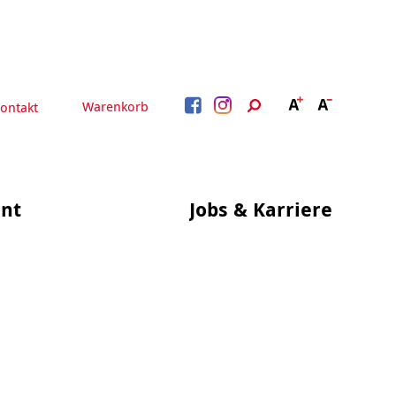
Warenkorb
ontakt
nt
Jobs & Karriere
BERATUNG &
ARBEIT &
BETREUUNG
QUALIFIZIERUNG
Beratung &
Psychosoziale Angebote
Qualifizierung
Gesetzliche Betreuung
Fortbildung
Quartiersmanagement
Beratung für Menschen
n
Schuldnerberatung
mit Schwerbehinderung
im Arbeitsleben