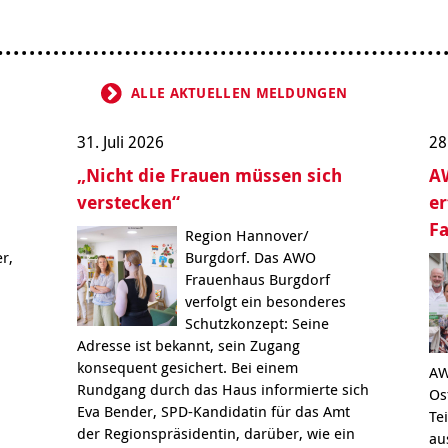
Integrationskurse
enberatung in
Angebote
dorf, Lehrte,
Berufssprachkurse
Wohnen & Pflege
de, Uetze
Kommunikation und
Information & Hilfe
tung für Frauen bei
Teilhabe
licher Gewalt
ALLE AKTUELLEN MELDUNGEN
enhaus in der
on Hannover
31. Juli 2026
28
angeren- und
„Nicht die Frauen müssen sich
AW
angerschafts-
liktberatung
verstecken“
er
F
Region Hannover/
r,
Burgdorf. Das AWO
Frauenhaus Burgdorf
verfolgt ein besonderes
Schutzkonzept: Seine
Adresse ist bekannt, sein Zugang
konsequent gesichert. Bei einem
AW
Rundgang durch das Haus informierte sich
Os
Eva Bender, SPD-Kandidatin für das Amt
Te
der Regionspräsidentin, darüber, wie ein
au