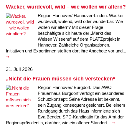
Kindertagesstätte Moorlilienweg /
Kindertagesstätte Schneiderberg
Offene Sprach-Sprechstunde
Familienzentrum
Wacker, würdevoll, wild – wie wollen wir altern?
Region Hannover/ Hannover-Linden. Wacker,
Kindertagesstätte Sylter Weg
Kindertagesstätte Mühenkamp / Familienzentrum
würdevoll, wütend, wild oder wunderbar: Wie
wollen wir altern? Mit dieser Frage
Kindertagesstätte Petermannstraße /
beschäftigte sich heute der „Markt des
Kindertagesstätte Tresckowstraße
Familienzentrum
Weisen Wissens“ auf dem PLATZprojekt in
Hannover. Zahlreiche Organisationen,
Kindertagesstätte Voltmerstraße
Kindertagesstätte Pfarrlandplatz
Initiativen und Expertinnen stellten dort ihre Angebote vor und...
Kindertagesstätte Wiehbergstraße
Hör- und Sprachheilkindergarten Ratswiese
31. Juli 2026
„Nicht die Frauen müssen sich verstecken“
Kindertagesstätte Rosenbergstraße
Region Hannover/ Burgdorf. Das AWO
Frauenhaus Burgdorf verfolgt ein besonderes
Kindertagesstätte Schneiderberg
Schutzkonzept: Seine Adresse ist bekannt,
sein Zugang konsequent gesichert. Bei einem
Kindertagesstätte Schweriner Straße /
Rundgang durch das Haus informierte sich
Familienzentrum
Eva Bender, SPD-Kandidatin für das Amt der
Regionspräsidentin, darüber, wie ein offener Standort...
Kindertagesstätte Sylter Weg