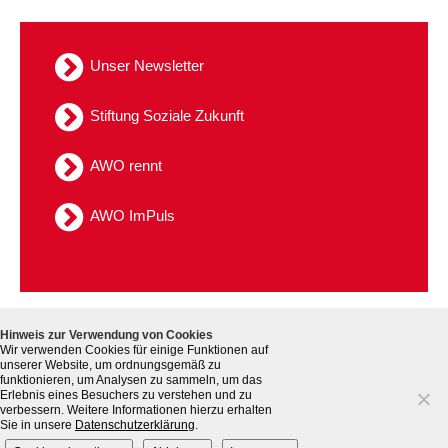
Kindertagesstätte Tresckowstraße
Unser Newsletter
Kindertagesstätte Voltmerstraße
Stiftung Soziale Zukunft
Kindertagesstätte Wiehbergstraße
AWO rennt
AWO ImPuls
Kontakt
Datenschutz
Sitemap
Hinweis zur Verwendung von Cookies
Hinweisgebersystem
Impressum
Wir verwenden Cookies für einige Funktionen auf
unserer Website, um ordnungsgemäß zu
funktionieren, um Analysen zu sammeln, um das
Erlebnis eines Besuchers zu verstehen und zu
verbessern. Weitere Informationen hierzu erhalten
Sie in unsere
Datenschutzerklärung
.