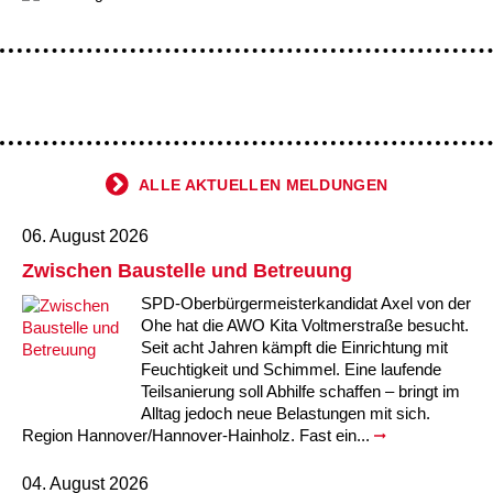
Kindertagesstätte Johannes-Lau-Hof
Kindertagesstätte Herbartstraße
Kindertagesstätte Klaus-Müller-Kilian-Weg /
Kindertagesstätte Hiltrud-Grote-Weg
“Mäuseburg” / Familienzentrum
Kindertagesstätte König-Ludwig-Straße
Kindertagesstätte Ibykusweg / Familienzentrum
Kindertagesstätte Langes Feld “Deisterspatzen”
Kindertagesstätte Johannes-Lau-Hof
ALLE AKTUELLEN MELDUNGEN
Kindertagesstätte Moorlilienweg /
Kindertagesstätte Kapellenbrink /
Familienzentrum
Familienzentrum
06. August 2026
Zwischen Baustelle und Betreuung
Kindertagesstätte Petermannstraße /
Kindertagesstätte Klaus-Müller-Kilian-Weg /
Familienzentrum
“Mäuseburg” / Familienzentrum
SPD-Oberbürgermeisterkandidat Axel von der
Ohe hat die AWO Kita Voltmerstraße besucht.
Kindertagesstätte Pfarrlandplatz
Kindertagesstätte König-Ludwig-Straße
Seit acht Jahren kämpft die Einrichtung mit
Feuchtigkeit und Schimmel. Eine laufende
Teilsanierung soll Abhilfe schaffen – bringt im
Kindertagesstätte Rosenbergstraße
Kindertagesstätte Langes Feld “Deisterspatzen”
Alltag jedoch neue Belastungen mit sich.
Region Hannover/Hannover-Hainholz. Fast ein...
Krippe Schleswiger Straße
Kindertagesstätte Levester Straße
04. August 2026