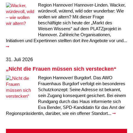
Kindertagesstätte Moorlilienweg /
Kindertagesstätte Schneiderberg
Offene Sprach-Sprechstunde
Lernen zu geben. Wir greifen Ideen und Geschichten der
Region Hannover/ Hannover-Linden. Wacker,
Familienzentrum
Kinder auf, um daraus kleine und große Projekte gemeinsam
würdevoll, wütend, wild oder wunderbar: Wie
zu entwickeln, die für den Lebensalltag der Kinder eine
wollen wir altern? Mit dieser Frage
Kindertagesstätte Sylter Weg
Kindertagesstätte Mühenkamp / Familienzentrum
besondere Bedeutung haben.
beschäftigte sich heute der „Markt des
Weisen Wissens“ auf dem PLATZprojekt in
Kindertagesstätte Petermannstraße /
Durch Beobachten in den unterschiedlichsten Situationen des
Kindertagesstätte Tresckowstraße
Hannover. Zahlreiche Organisationen,
Familienzentrum
Alltags erfahren die pädagogischen Kräfte die Interessen und
Initiativen und Expertinnen stellten dort ihre Angebote vor und...
Neigungen der Kinder. Gespräche, Bilderbücher, Sachbücher,
Kindertagesstätte Voltmerstraße
Kindertagesstätte Pfarrlandplatz
unterschiedliche Materialien und Ausflüge regen die Kinder an,
sich intensiv mit den von ihnen ausgewählten Themen
31. Juli 2026
auseinander zu setzen. Dabei wird den Kindern Raum und Zeit
Kindertagesstätte Wiehbergstraße
Hör- und Sprachheilkindergarten Ratswiese
zum Experimentieren, Forschen und eigenständigen Handeln
„Nicht die Frauen müssen sich verstecken“
gelassen. Die pädagogischen Kräfte begleiten und
Region Hannover/ Burgdorf. Das AWO
Kindertagesstätte Rosenbergstraße
unterstützen diesen Prozess.
Frauenhaus Burgdorf verfolgt ein besonderes
Schutzkonzept: Seine Adresse ist bekannt,
Kindertagesstätte Schneiderberg
sein Zugang konsequent gesichert. Bei einem
Rundgang durch das Haus informierte sich
Kindertagesstätte Schweriner Straße /
Eva Bender, SPD-Kandidatin für das Amt der
Familienzentrum
Regionspräsidentin, darüber, wie ein offener Standort...
Kindertagesstätte Sylter Weg