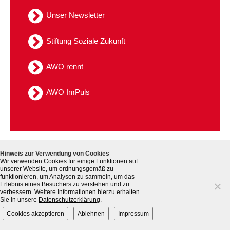
Kindertagesstätte Tresckowstraße
Unser Newsletter
Kindertagesstätte Voltmerstraße
Stiftung Soziale Zukunft
Kindertagesstätte Wiehbergstraße
AWO rennt
AWO ImPuls
Kontakt
Datenschutz
Sitemap
Hinweis zur Verwendung von Cookies
Hinweisgebersystem
Impressum
Wir verwenden Cookies für einige Funktionen auf
unserer Website, um ordnungsgemäß zu
funktionieren, um Analysen zu sammeln, um das
Erlebnis eines Besuchers zu verstehen und zu
verbessern. Weitere Informationen hierzu erhalten
Sie in unsere
Datenschutzerklärung
.
Cookies akzeptieren
Ablehnen
Impressum