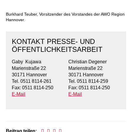
Kindertagesstätte Moorlilienweg /
Kindertagesstätte Schneiderberg
Offene Sprach-Sprechstunde
Familienzentrum
Burkhard Teuber, Vorsitzender des Vorstandes der AWO Region
Kindertagesstätte Sylter Weg
Kindertagesstätte Mühenkamp / Familienzentrum
Hannover.
Kindertagesstätte Petermannstraße /
Kindertagesstätte Tresckowstraße
Familienzentrum
KONTAKT PRESSE- UND
ÖFFENTLICHKEITSARBEIT
Kindertagesstätte Voltmerstraße
Kindertagesstätte Pfarrlandplatz
Gaby Kujawa
Christian Degener
Kindertagesstätte Wiehbergstraße
Hör- und Sprachheilkindergarten Ratswiese
Marienstraße 22
Marienstraße 22
30171 Hannover
30171 Hannover
Kindertagesstätte Rosenbergstraße
Tel. 0511 8114-261
Tel. 0511 8114-259
Fax: 0511 8114-250
Fax: 0511 8114-250
Kindertagesstätte Schneiderberg
E-Mail
E-Mail
Kindertagesstätte Schweriner Straße /
Familienzentrum
Kindertagesstätte Sylter Weg
Beitrag teilen: