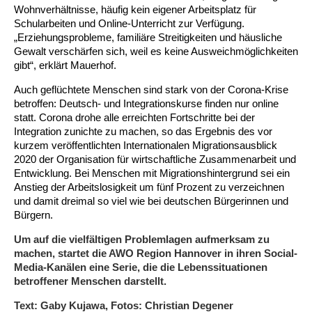
Kindertagesstätte Johannes-Lau-Hof
Kindertagesstätte Herbartstraße
Wohnverhältnisse, häufig kein eigener Arbeitsplatz für
Schularbeiten und Online-Unterricht zur Verfügung.
Kindertagesstätte Klaus-Müller-Kilian-Weg /
Kindertagesstätte Hiltrud-Grote-Weg
„Erziehungsprobleme, familiäre Streitigkeiten und häusliche
“Mäuseburg” / Familienzentrum
Gewalt verschärfen sich, weil es keine Ausweichmöglichkeiten
gibt“, erklärt Mauerhof.
Kindertagesstätte König-Ludwig-Straße
Kindertagesstätte Ibykusweg / Familienzentrum
Auch geflüchtete Menschen sind stark von der Corona-Krise
betroffen: Deutsch- und Integrationskurse finden nur online
Kindertagesstätte Langes Feld “Deisterspatzen”
Kindertagesstätte Johannes-Lau-Hof
statt. Corona drohe alle erreichten Fortschritte bei der
Integration zunichte zu machen, so das Ergebnis des vor
Kindertagesstätte Moorlilienweg /
Kindertagesstätte Kapellenbrink /
kurzem veröffentlichten Internationalen Migrationsausblick
Familienzentrum
Familienzentrum
2020 der Organisation für wirtschaftliche Zusammenarbeit und
Kindertagesstätte Petermannstraße /
Kindertagesstätte Klaus-Müller-Kilian-Weg /
Entwicklung. Bei Menschen mit Migrationshintergrund sei ein
Familienzentrum
“Mäuseburg” / Familienzentrum
Anstieg der Arbeitslosigkeit um fünf Prozent zu verzeichnen
und damit dreimal so viel wie bei deutschen Bürgerinnen und
Kindertagesstätte Pfarrlandplatz
Kindertagesstätte König-Ludwig-Straße
Bürgern.
Um auf die vielfältigen Problemlagen aufmerksam zu
Kindertagesstätte Rosenbergstraße
Kindertagesstätte Langes Feld “Deisterspatzen”
machen, startet die AWO Region Hannover in ihren Social-
Media-Kanälen eine Serie, die die Lebenssituationen
betroffener Menschen darstellt.
Krippe Schleswiger Straße
Kindertagesstätte Levester Straße
Text: Gaby Kujawa, Fotos: Christian Degener