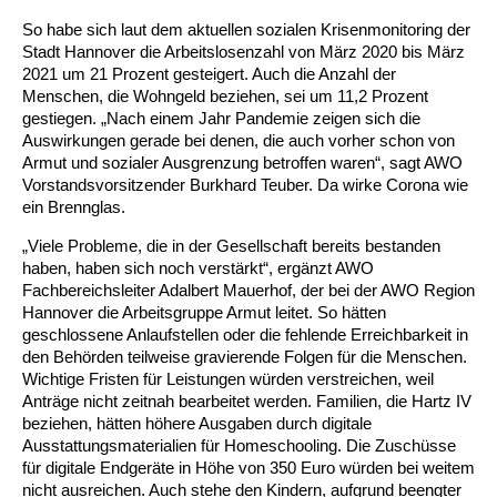
So habe sich laut dem aktuellen sozialen Krisenmonitoring der
Ältere Menschen
Online Pflege- und Seniorenberatung
Helfende Hände
Beratungsangebote
Jugendwohnen im Stadtteil
Ortsverein Arnum
Ortsverein Godshorn
Kindertagesstätte Freytagstraße
Kindertagesstätte Elmstraße / Familienzentrum
Kindertagesstätte Pfarrlandplatz
Kindertagesstätte Mühenkamp / Familienzentrum
Life Kinetik
Stadt Hannover die Arbeitslosenzahl von März 2020 bis März
2021 um 21 Prozent gesteigert. Auch die Anzahl der
Kindertagesstätte Freudenthalstraße /
Kindertagesstätte Petermannstraße /
Menschen, die Wohngeld beziehen, sei um 11,2 Prozent
Migration
Pflege und Wohnen
Behördenbegleitung und Formularausfüllhilfe
Ortsverein Barsinghausen
Ortsverein Garbsen
Kindertagesstätte Gehägestraße
Kindertagesstätte Rosenbergstraße
Yoga mit Baby
Familienzentrum
Familienzentrum
gestiegen. „Nach einem Jahr Pandemie zeigen sich die
Auswirkungen gerade bei denen, die auch vorher schon von
Kindertagesstätte Gottfried-Keller-Straße /
Kindertagesstätte Schweriner Straße /
Menschen mit Behinderungen
Mehrsprachige Beratung
Berufssprachkurse
Ortsverein Bennigsen
Ortsverein Fuhrberg
Kindertagesstätte Freytagstraße
Hort Salzmannstraße
Yoga in der Schwangerschaft
Armut und sozialer Ausgrenzung betroffen waren“, sagt AWO
Familienzentrum
Familienzentrum
Vorstandsvorsitzender Burkhard Teuber. Da wirke Corona wie
Kindertagesstätte Schweriner Straße /
ein Brennglas.
Wegweiser Seniorenkompass
Migrationsberatung für junge Menschen
Ortsverein Bredenbeck
Ortsverein Berenbostel
Kindertagesstätte Große Pranke
Kindertagesstätte Gehägestraße
Stretch und Relax
Familienzentrum
„Viele Probleme, die in der Gesellschaft bereits bestanden
haben, haben sich noch verstärkt“, ergänzt AWO
Infotelefon
Interkulturelle Beratung für ältere Menschen
Ortsverein Burgdorf
Kindertagesstätte Herbartstraße
Kindertagesstätte Gorch-Fock-Straße
Außenstelle Hort Stenhusenstraße
Kindertagesstätte Sylter Weg
Fitness für Frauen
Fachbereichsleiter Adalbert Mauerhof, der bei der AWO Region
Hannover die Arbeitsgruppe Armut leitet. So hätten
Kindertagesstätte Gottfried-Keller-Straße /
Ortsverein Burgdorf
Kindertagesstätte Hiltrud-Grote-Weg
geschlossene Anlaufstellen oder die fehlende Erreichbarkeit in
Familienzentrum
den Behörden teilweise gravierende Folgen für die Menschen.
Wichtige Fristen für Leistungen würden verstreichen, weil
Ortsverein Engelbostel-Schulenburg
Krippe Höltystraße
Kindertagesstätte Große Pranke
Anträge nicht zeitnah bearbeitet werden. Familien, die Hartz IV
beziehen, hätten höhere Ausgaben durch digitale
Kindertagesstätte Ibykusweg / Familienzentrum
Kindertagesstätte Harenberger Straße
Ausstattungsmaterialien für Homeschooling. Die Zuschüsse
für digitale Endgeräte in Höhe von 350 Euro würden bei weitem
nicht ausreichen. Auch stehe den Kindern, aufgrund beengter