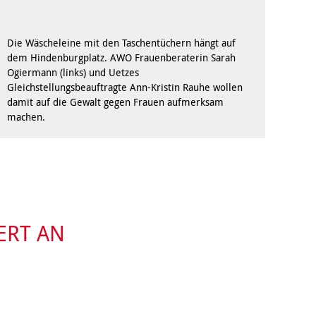
Behördenbegleitung
und Formulare
Betätigung für
ausfüllen
Menschen mit
Die Wäscheleine mit den Taschentüchern hängt auf
psychischen
Repair Café
Beeinträchtigungen
dem Hindenburgplatz. AWO Frauenberaterin Sarah
Stromsparcheck
Ogiermann (links) und Uetzes
Familie
Gleichstellungsbeauftragte Ann-Kristin Rauhe wollen
damit auf die Gewalt gegen Frauen aufmerksam
Jugendliche
machen.
Ältere Menschen
Migration
Menschen mit
Behinderungen
ERT AN