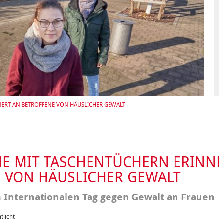
Integrationskurse
enberatung in
Angebote
dorf, Lehrte,
Berufssprachkurse
Wohnen & Pflege
de, Uetze
Kommunikation und
Information & Hilfe
tung für Frauen bei
Teilhabe
licher Gewalt
enhaus in der
on Hannover
angeren- und
angerschafts-
liktberatung
NERT AN BETROFFENE VON HÄUSLICHER GEWALT
E MIT TASCHENTÜCHERN ERINN
 VON HÄUSLICHER GEWALT
m Internationalen Tag gegen Gewalt an Frauen
tlicht