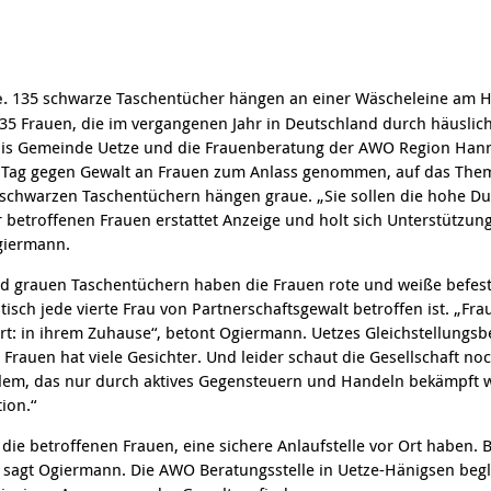
.
135 schwarze Taschentücher hängen an einer Wäscheleine am H
e 135 Frauen, die im vergangenen Jahr in Deutschland durch häusli
is Gemeinde Uetze und die Frauenberatung der AWO Region Han
n Tag gegen Gewalt an Frauen zum Anlass genommen, auf das The
chwarzen Taschentüchern hängen graue. „Sie sollen die hohe Dun
er betroffenen Frauen erstattet Anzeige und holt sich Unterstützun
giermann.
 grauen Taschentüchern haben die Frauen rote und weiße befesti
stisch jede vierte Frau von Partnerschaftsgewalt betroffen ist. „F
Ort: in ihrem Zuhause“, betont Ogiermann. Uetzes Gleichstellungsb
 Frauen hat viele Gesichter. Und leider schaut die Gesellschaft noc
blem, das nur durch aktives Gegensteuern und Handeln bekämpft 
ion.“
 die betroffenen Frauen, eine sichere Anlaufstelle vor Ort haben. 
, sagt Ogiermann. Die AWO Beratungsstelle in Uetze-Hänigsen begl