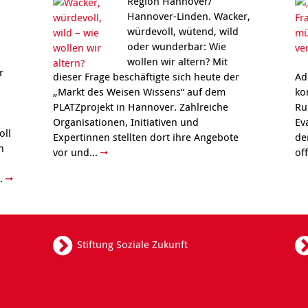
Region Hannover/
Hannover-Linden. Wacker,
würdevoll, wütend, wild
oder wunderbar: Wie
wollen wir altern? Mit
r
dieser Frage beschäftigte sich heute der
Ad
„Markt des Weisen Wissens“ auf dem
ko
PLATZprojekt in Hannover. Zahlreiche
Ru
Organisationen, Initiativen und
Ev
oll
Expertinnen stellten dort ihre Angebote
de
h
vor und...
of
..
Stiftung Soziale Zukunft