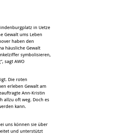
indenburgplatz in Uetze
che Gewalt ums Leben
nover haben den
ma häusliche Gewalt
kelziffer symbolisieren,
g“, sagt AWO
gt. Die roten
rauen erleben Gewalt am
eauftragte Ann-Kristin
h allzu oft weg. Doch es
werden kann.
Bei uns können sie über
eitet und unterstützt