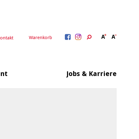
Warenkorb
ontakt
nt
Jobs & Karriere
BERATUNG &
ARBEIT &
BETREUUNG
QUALIFIZIERUNG
Beratung &
Psychosoziale Angebote
Qualifizierung
Gesetzliche Betreuung
Fortbildung
Quartiersmanagement
Beratung für Menschen
n
Schuldnerberatung
mit Schwerbehinderung
im Arbeitsleben