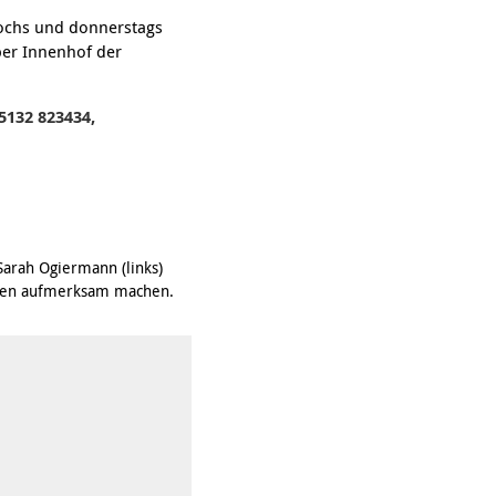
wochs und donnerstags
ber Innenhof der
5132 823434,
arah Ogiermann (links)
rauen aufmerksam machen.