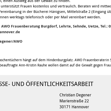
, einen Ausweg aus der Gewalt zu finden.
nterstützt Frauen kostenlos und vertraulich. Beraten wird mitt
ereinbarung in der Bücherei Hänigsen, Mittelstraße 2 (Eingang ü
önnen werktags telefonisch oder per Mail vereinbart werden.
 AWO Frauenberatung Burgdorf, Lehrte, Sehnde, Uetze, Tel.: 0
annover.de
 Degener/AWO
aschentüchern hängt auf dem Hindenburgplatz. AWO Frauenberaterin S
sbeauftragte Ann-Kristin Rauhe wollen damit auf die Gewalt gegen F
SSE- UND ÖFFENTLICHKEITSARBEIT
Christian Degener
Marienstraße 22
30171 Hannover