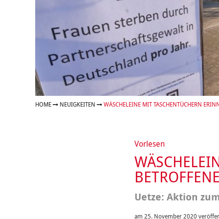
Organigramm
Eltern und Kinder
Frau
Unser Jugendverband
Burg
Unser Leitbild
Eltern
Sehn
Weiterbildung
Geschäftsbericht
Schule
Bera
Wohnen
Freizeiten
häus
Gesundheit & Sport
Frau
Regi
Rat & Hilfe
Schw
Schw
Konf
HOME
NEUIGKEITEN
WÄSCHELEINE MIT TASCHENTÜCHERN ERIN
Vorlesen
WÄSCHELEIN
BETROFFENE
Uetze: Aktion zu
am 25. November 2020 veröffen