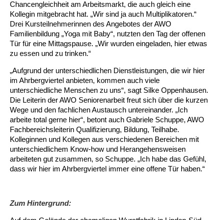
Kindertagesstätte Johannes-Lau-Hof
Kindertagesstätte Herbartstraße
Chancengleichheit am Arbeitsmarkt, die auch gleich eine
Kollegin mitgebracht hat. „Wir sind ja auch Multiplikatoren.“
Kindertagesstätte Klaus-Müller-Kilian-Weg /
Drei Kursteilnehmerinnen des Angebotes der AWO
Kindertagesstätte Hiltrud-Grote-Weg
“Mäuseburg” / Familienzentrum
Familienbildung „Yoga mit Baby“, nutzten den Tag der offenen
Tür für eine Mittagspause. „Wir wurden eingeladen, hier etwas
Kindertagesstätte König-Ludwig-Straße
Kindertagesstätte Ibykusweg / Familienzentrum
zu essen und zu trinken.“
„Aufgrund der unterschiedlichen Dienstleistungen, die wir hier
Kindertagesstätte Langes Feld “Deisterspatzen”
Kindertagesstätte Johannes-Lau-Hof
im Ahrbergviertel anbieten, kommen auch viele
unterschiedliche Menschen zu uns“, sagt Silke Oppenhausen.
Kindertagesstätte Moorlilienweg /
Kindertagesstätte Kapellenbrink /
Die Leiterin der AWO Seniorenarbeit freut sich über die kurzen
Familienzentrum
Familienzentrum
Wege und den fachlichen Austausch untereinander. „Ich
arbeite total gerne hier“, betont auch Gabriele Schuppe, AWO
Kindertagesstätte Petermannstraße /
Kindertagesstätte Klaus-Müller-Kilian-Weg /
Fachbereichsleiterin Qualifizierung, Bildung, Teilhabe.
Familienzentrum
“Mäuseburg” / Familienzentrum
Kolleginnen und Kollegen aus verschiedenen Bereichen mit
unterschiedlichem Know-how und Herangehensweisen
Kindertagesstätte Pfarrlandplatz
Kindertagesstätte König-Ludwig-Straße
arbeiteten gut zusammen, so Schuppe. „Ich habe das Gefühl,
dass wir hier im Ahrbergviertel immer eine offene Tür haben.“
Kindertagesstätte Rosenbergstraße
Kindertagesstätte Langes Feld “Deisterspatzen”
Krippe Schleswiger Straße
Kindertagesstätte Levester Straße
Zum Hintergrund: