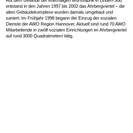
Auf dem Gelände der ehemaligen Wurstfabrik in Linden-Süd
Kindertagesstätte Moorlilienweg /
Kindertagesstätte Schneiderberg
Offene Sprach-Sprechstunde
entstand in den Jahren 1997 bis 2002 das Ahrbergviertel – die
Familienzentrum
alten Gebäudekomplexe wurden damals umgebaut und
saniert. Im Frühjahr 1998 begann der Einzug der sozialen
Kindertagesstätte Sylter Weg
Kindertagesstätte Mühenkamp / Familienzentrum
Dienste der AWO Region Hannover. Aktuell sind rund 70 AWO
Mitarbeitende in zwölf sozialen Einrichtungen im Ahrbergviertel
Kindertagesstätte Petermannstraße /
Kindertagesstätte Tresckowstraße
auf rund 3000 Quadratmetern tätig.
Familienzentrum
Kindertagesstätte Voltmerstraße
Kindertagesstätte Pfarrlandplatz
Kindertagesstätte Wiehbergstraße
Hör- und Sprachheilkindergarten Ratswiese
Kindertagesstätte Rosenbergstraße
Kindertagesstätte Schneiderberg
Kindertagesstätte Schweriner Straße /
Familienzentrum
Kindertagesstätte Sylter Weg