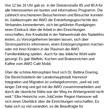
Von 12 bis 16 Uhr gab es in der Deisterstraße 85 und 85 A für
Ältere Menschen
Online Pflege- und Seniorenberatung
Helfende Hände
Beratungsangebote
Jugendwohnen im Stadtteil
Ortsverein Arnum
Ortsverein Godshorn
Kindertagesstätte Freytagstraße
Kindertagesstätte Elmstraße / Familienzentrum
Kindertagesstätte Pfarrlandplatz
Kindertagesstätte Mühenkamp / Familienzentrum
Life Kinetik
alle Interessierten ein buntes und informatives Programm. Die
zahlreich erschienenen Besucherinnen und Besucher konnten
im Jubiläumsjahr der AWO die Entstehungsgeschichte des
Kindertagesstätte Freudenthalstraße /
Kindertagesstätte Petermannstraße /
Migration
Pflege und Wohnen
Behördenbegleitung und Formularausfüllhilfe
Ortsverein Barsinghausen
Ortsverein Garbsen
Kindertagesstätte Gehägestraße
Kindertagesstätte Rosenbergstraße
Yoga mit Baby
Familienzentrum
Familienzentrum
Verbandes kennenlernen, sich bei geführten Rundgängen
einen Eindruck über die Arbeit in den Einrichtungen
Kindertagesstätte Gottfried-Keller-Straße /
Kindertagesstätte Schweriner Straße /
verschaffen, ihre Kreativität in der Nähwerkstatt des Nadelöhrs
Menschen mit Behinderungen
Mehrsprachige Beratung
Berufssprachkurse
Ortsverein Bennigsen
Ortsverein Fuhrberg
Kindertagesstätte Freytagstraße
Hort Salzmannstraße
Yoga in der Schwangerschaft
Familienzentrum
Familienzentrum
testen, zu Vorsorgethemen beraten lassen, sich über
Stromspartricks informieren, einen Einbürgerungstest machen
Kindertagesstätte Schweriner Straße /
Wegweiser Seniorenkompass
Migrationsberatung für junge Menschen
Ortsverein Bredenbeck
Ortsverein Berenbostel
Kindertagesstätte Große Pranke
Kindertagesstätte Gehägestraße
Stretch und Relax
oder mit ihren Kindern in der Räumen der AWO
Familienzentrum
Familienbildung spielen. Auch für das leibliche Wohl wahr
gesorgt: Es gab Waffeln, Kuchen und Bratwürstchen und
Infotelefon
Interkulturelle Beratung für ältere Menschen
Ortsverein Burgdorf
Kindertagesstätte Herbartstraße
Kindertagesstätte Gorch-Fock-Straße
Außenstelle Hort Stenhusenstraße
Kindertagesstätte Sylter Weg
Fitness für Frauen
Kaffee vom AWO Café Mobil.
Kindertagesstätte Gottfried-Keller-Straße /
Ortsverein Burgdorf
Kindertagesstätte Hiltrud-Grote-Weg
Über die schöne Atmosphäre freut sich Dr. Bettina Doering.
Familienzentrum
Die Bereichsleiterin der Landeshauptstadt Hannover
Integration und Migration ist vorbeigekommen, „weil wir seit
Ortsverein Engelbostel-Schulenburg
Krippe Höltystraße
Kindertagesstätte Große Pranke
langer Zeit eng und gut mit der AWO zusammenarbeiten und
durch die räumliche Nähe war der Weg ins Ahrbergviertel nicht
weit.“ Elke Heinrichs vom JobCenter Region Hannover will
Kindertagesstätte Ibykusweg / Familienzentrum
Kindertagesstätte Harenberger Straße
sich einen Überblick über die Einrichtungen verschaffen. Es
habe sich so viel verändert, so die Beauftragte für