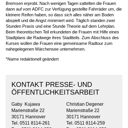
Kindertagesstätte Johannes-Lau-Hof
Kindertagesstätte Herbartstraße
Bremsen erprobt. Nach wenigen Tagen sattelten die Frauen
dann auf vom ADFC zur Verfügung gestellte Fahrräder um, die
Kindertagesstätte Klaus-Müller-Kilian-Weg /
kleinere Reifen haben, so dass sich alles näher am Boden
Kindertagesstätte Hiltrud-Grote-Weg
“Mäuseburg” / Familienzentrum
abspielt und die Angst minimiert wird. Täglich standen zwei
Stunden Praxis und eine Stunde Theorie auf dem Lehrplan.
Kindertagesstätte König-Ludwig-Straße
Kindertagesstätte Ibykusweg / Familienzentrum
Beim theoretischen Teil erkundeten die Frauen mit Hilfe eines
Stadtplans die Radwege ihres Stadtteils. Zum Abschluss des
Kurses wollen die Frauen eine gemeinsame Radtour zum
Kindertagesstätte Langes Feld “Deisterspatzen”
Kindertagesstätte Johannes-Lau-Hof
nahegelegenen Märchensee unternehmen.
Kindertagesstätte Moorlilienweg /
Kindertagesstätte Kapellenbrink /
*Name redaktionell geändert
Familienzentrum
Familienzentrum
Kindertagesstätte Petermannstraße /
Kindertagesstätte Klaus-Müller-Kilian-Weg /
Familienzentrum
“Mäuseburg” / Familienzentrum
KONTAKT PRESSE- UND
Kindertagesstätte Pfarrlandplatz
Kindertagesstätte König-Ludwig-Straße
ÖFFENTLICHKEITSARBEIT
Kindertagesstätte Rosenbergstraße
Kindertagesstätte Langes Feld “Deisterspatzen”
Gaby Kujawa
Christian Degener
Marienstraße 22
Marienstraße 22
30171 Hannover
30171 Hannover
Krippe Schleswiger Straße
Kindertagesstätte Levester Straße
Tel. 0511 8114-261
Tel. 0511 8114-259