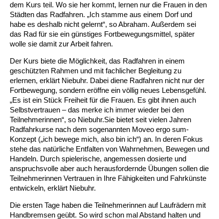
dem Kurs teil. Wo sie her kommt, lernen nur die Frauen in den
Städten das Radfahren. „Ich stamme aus einem Dorf und
Ältere Menschen
Online Pflege- und Seniorenberatung
Helfende Hände
Beratungsangebote
Jugendwohnen im Stadtteil
Ortsverein Arnum
Ortsverein Godshorn
Kindertagesstätte Freytagstraße
Kindertagesstätte Elmstraße / Familienzentrum
Kindertagesstätte Pfarrlandplatz
Kindertagesstätte Mühenkamp / Familienzentrum
Life Kinetik
habe es deshalb nicht gelernt“, so Abraham. Außerdem sei
das Rad für sie ein günstiges Fortbewegungsmittel, später
Kindertagesstätte Freudenthalstraße /
Kindertagesstätte Petermannstraße /
wolle sie damit zur Arbeit fahren.
Migration
Pflege und Wohnen
Behördenbegleitung und Formularausfüllhilfe
Ortsverein Barsinghausen
Ortsverein Garbsen
Kindertagesstätte Gehägestraße
Kindertagesstätte Rosenbergstraße
Yoga mit Baby
Familienzentrum
Familienzentrum
Der Kurs biete die Möglichkeit, das Radfahren in einem
Kindertagesstätte Gottfried-Keller-Straße /
Kindertagesstätte Schweriner Straße /
Menschen mit Behinderungen
Mehrsprachige Beratung
Berufssprachkurse
Ortsverein Bennigsen
Ortsverein Fuhrberg
Kindertagesstätte Freytagstraße
Hort Salzmannstraße
Yoga in der Schwangerschaft
geschützten Rahmen und mit fachlicher Begleitung zu
Familienzentrum
Familienzentrum
erlernen, erklärt Niebuhr. Dabei diene Radfahren nicht nur der
Fortbewegung, sondern eröffne ein völlig neues Lebensgefühl.
Kindertagesstätte Schweriner Straße /
Wegweiser Seniorenkompass
Migrationsberatung für junge Menschen
Ortsverein Bredenbeck
Ortsverein Berenbostel
Kindertagesstätte Große Pranke
Kindertagesstätte Gehägestraße
Stretch und Relax
Familienzentrum
„Es ist ein Stück Freiheit für die Frauen. Es gibt ihnen auch
Selbstvertrauen – das merke ich immer wieder bei den
Teilnehmerinnen“, so Niebuhr.Sie bietet seit vielen Jahren
Infotelefon
Interkulturelle Beratung für ältere Menschen
Ortsverein Burgdorf
Kindertagesstätte Herbartstraße
Kindertagesstätte Gorch-Fock-Straße
Außenstelle Hort Stenhusenstraße
Kindertagesstätte Sylter Weg
Fitness für Frauen
Radfahrkurse nach dem sogenannten Moveo ergo sum-
Konzept („ich bewege mich, also bin ich“) an. In deren Fokus
Kindertagesstätte Gottfried-Keller-Straße /
Ortsverein Burgdorf
Kindertagesstätte Hiltrud-Grote-Weg
stehe das natürliche Entfalten von Wahrnehmen, Bewegen und
Familienzentrum
Handeln. Durch spielerische, angemessen dosierte und
anspruchsvolle aber auch herausfordernde Übungen sollen die
Ortsverein Engelbostel-Schulenburg
Krippe Höltystraße
Kindertagesstätte Große Pranke
Teilnehmerinnen Vertrauen in Ihre Fähigkeiten und Fahrkünste
entwickeln, erklärt Niebuhr.
Kindertagesstätte Ibykusweg / Familienzentrum
Kindertagesstätte Harenberger Straße
Die ersten Tage haben die Teilnehmerinnen auf Laufrädern mit
Handbremsen geübt. So wird schon mal Abstand halten und