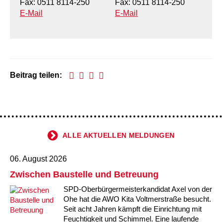
Kindertagesstätte Moorlilienweg /
Fax: 0511 8114-250
Fax: 0511 8114-250
Kindertagesstätte Schneiderberg
Offene Sprach-Sprechstunde
Familienzentrum
E-Mail
E-Mail
Kindertagesstätte Sylter Weg
Kindertagesstätte Mühenkamp / Familienzentrum
Kindertagesstätte Petermannstraße /
Kindertagesstätte Tresckowstraße
Familienzentrum
Beitrag teilen:
Kindertagesstätte Voltmerstraße
Kindertagesstätte Pfarrlandplatz
Kindertagesstätte Wiehbergstraße
Hör- und Sprachheilkindergarten Ratswiese
Kindertagesstätte Rosenbergstraße
ALLE AKTUELLEN MELDUNGEN
Kindertagesstätte Schneiderberg
06. August 2026
Zwischen Baustelle und Betreuung
Kindertagesstätte Schweriner Straße /
Familienzentrum
SPD-Oberbürgermeisterkandidat Axel von der
Ohe hat die AWO Kita Voltmerstraße besucht.
Kindertagesstätte Sylter Weg
Seit acht Jahren kämpft die Einrichtung mit
Feuchtigkeit und Schimmel. Eine laufende