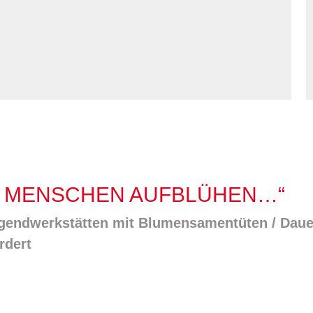
Kommunikation und
tung für Frauen bei
Teilhabe
licher Gewalt
enhaus in der
on Hannover
angeren- und
angerschafts-
liktberatung
E MENSCHEN AUFBLÜHEN…“
ugendwerkstätten mit Blumensamentüten / Daue
rdert