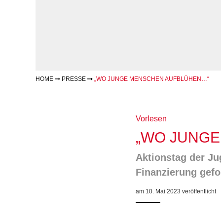
Geschäftsbericht
Schule
Bera
Wohnen
Freizeiten
häus
Gesundheit & Sport
Frau
Regi
Rat & Hilfe
Schw
Schw
Konf
HOME
PRESSE
„WO JUNGE MENSCHEN AUFBLÜHEN…“
Vorlesen
„WO JUNG
Aktionstag der J
Finanzierung gefo
am 10. Mai 2023 veröffentlicht