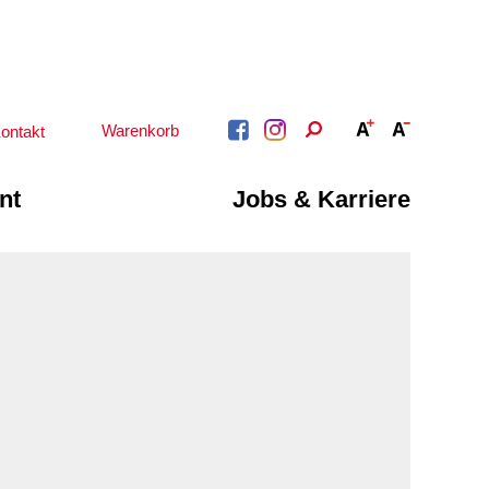
Warenkorb
ontakt
nt
Jobs & Karriere
BERATUNG &
ARBEIT &
BETREUUNG
QUALIFIZIERUNG
Psychosoziale
Beratung &
Angebote
Qualifizierung
Gesetzliche Betreuung
Fortbildung
Beratung für Menschen
n
Quartiersmanagement
mit Schwerbehinderung
ote
Schuldnerberatung
im Arbeitsleben
Behördenbegleitung
Betätigung für
und Formulare
Menschen mit