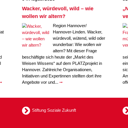
Wacker, würdevoll, wild – wie
„N
wollen wir altern?
ve
Region Hannover/
at
Hannover-Linden. Wacker,
würdevoll, wütend, wild oder
wunderbar: Wie wollen wir
altern? Mit dieser Frage
d
beschäftigte sich heute der „Markt des
se
l
Weisen Wissens“ auf dem PLATZprojekt in
ei
Hannover. Zahlreiche Organisationen,
si
Initiativen und Expertinnen stellten dort ihre
Am
Angebote vor und...
of
Stiftung Soziale Zukunft