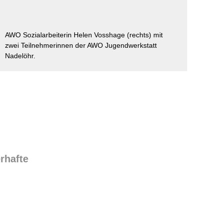
ausfüllen
psychischen
Beeinträchtigungen
Repair Café
Stromsparcheck
AWO Sozialarbeiterin Helen Vosshage (rechts) mit
Familie
zwei Teilnehmerinnen der AWO Jugendwerkstatt
Jugendliche
Nadelöhr.
Ältere Menschen
Migration
Menschen mit
Behinderungen
rhafte