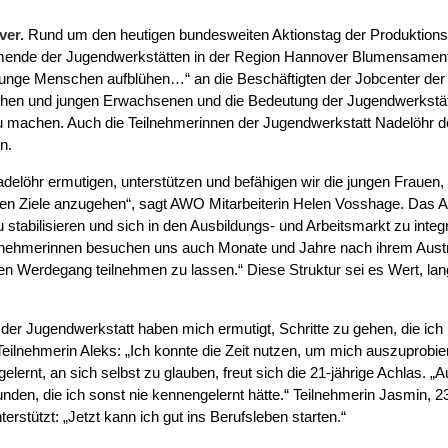
ver.
Rund um den heutigen bundesweiten Aktionstag der Produktionss
hmende der Jugendwerkstätten in der Region Hannover Blumensamentü
junge Menschen aufblühen…“ an die Beschäftigten der Jobcenter de
ichen und jungen Erwachsenen und die Bedeutung der Jugendwerkstät
machen. Auch die Teilnehmerinnen der Jugendwerkstatt Nadelöhr 
on.
adelöhr ermutigen, unterstützen und befähigen wir die jungen Frauen
chen Ziele anzugehen“, sagt AWO Mitarbeiterin Helen Vosshage. Das An
 stabilisieren und sich in den Ausbildungs- und Arbeitsmarkt zu integr
Teilnehmerinnen besuchen uns auch Monate und Jahre nach ihrem Austr
en Werdegang teilnehmen zu lassen.“ Diese Struktur sei es Wert, lang
n der Jugendwerkstatt haben mich ermutigt, Schritte zu gehen, die ich 
e Teilnehmerin Aleks: „Ich konnte die Zeit nutzen, um mich auszuprobie
elernt, an sich selbst zu glauben, freut sich die 21-jährige Achlas. 
den, die ich sonst nie kennengelernt hätte.“ Teilnehmerin Jasmin, 23
erstützt: „Jetzt kann ich gut ins Berufsleben starten.“