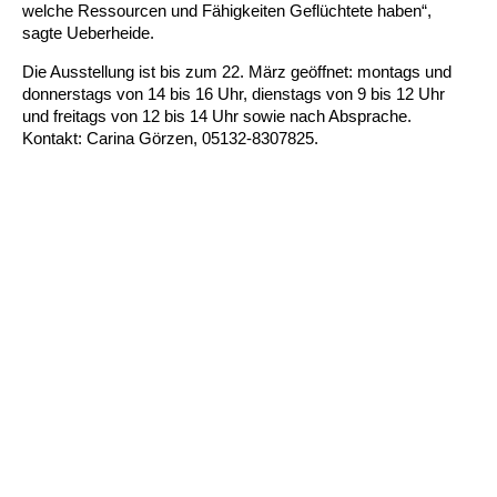
Kindertagesstätte Johannes-Lau-Hof
Kindertagesstätte Herbartstraße
welche Ressourcen und Fähigkeiten Geflüchtete haben“,
sagte Ueberheide.
Kindertagesstätte Klaus-Müller-Kilian-Weg /
Kindertagesstätte Hiltrud-Grote-Weg
“Mäuseburg” / Familienzentrum
Die Ausstellung ist bis zum 22. März geöffnet: montags und
donnerstags von 14 bis 16 Uhr, dienstags von 9 bis 12 Uhr
Kindertagesstätte König-Ludwig-Straße
Kindertagesstätte Ibykusweg / Familienzentrum
und freitags von 12 bis 14 Uhr sowie nach Absprache.
Kontakt: Carina Görzen, 05132-8307825.
Kindertagesstätte Langes Feld “Deisterspatzen”
Kindertagesstätte Johannes-Lau-Hof
Kindertagesstätte Moorlilienweg /
Kindertagesstätte Kapellenbrink /
Familienzentrum
Familienzentrum
Kindertagesstätte Petermannstraße /
Kindertagesstätte Klaus-Müller-Kilian-Weg /
Familienzentrum
“Mäuseburg” / Familienzentrum
Kindertagesstätte Pfarrlandplatz
Kindertagesstätte König-Ludwig-Straße
Kindertagesstätte Rosenbergstraße
Kindertagesstätte Langes Feld “Deisterspatzen”
Krippe Schleswiger Straße
Kindertagesstätte Levester Straße