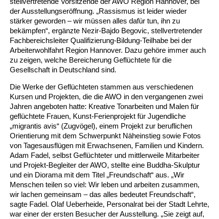
stellvertretende Vorsitzende der AWO Region Hannover, bei
der Ausstellungseröffnung. „Rassismus ist leider wieder
Ältere Menschen
Online Pflege- und Seniorenberatung
Helfende Hände
Beratungsangebote
Jugendwohnen im Stadtteil
Ortsverein Arnum
Ortsverein Godshorn
Kindertagesstätte Freytagstraße
Kindertagesstätte Elmstraße / Familienzentrum
Kindertagesstätte Pfarrlandplatz
Kindertagesstätte Mühenkamp / Familienzentrum
Life Kinetik
stärker geworden – wir müssen alles dafür tun, ihn zu
bekämpfen“, ergänzte Nezir-Bajdo Begovic, stellvertretender
Fachbereichsleiter Qualifizierung-Bildung-Teilhabe bei der
Kindertagesstätte Freudenthalstraße /
Kindertagesstätte Petermannstraße /
Migration
Pflege und Wohnen
Behördenbegleitung und Formularausfüllhilfe
Ortsverein Barsinghausen
Ortsverein Garbsen
Kindertagesstätte Gehägestraße
Kindertagesstätte Rosenbergstraße
Yoga mit Baby
Familienzentrum
Familienzentrum
Arbeiterwohlfahrt Region Hannover. Dazu gehöre immer auch
zu zeigen, welche Bereicherung Geflüchtete für die
Kindertagesstätte Gottfried-Keller-Straße /
Kindertagesstätte Schweriner Straße /
Gesellschaft in Deutschland sind.
Menschen mit Behinderungen
Mehrsprachige Beratung
Berufssprachkurse
Ortsverein Bennigsen
Ortsverein Fuhrberg
Kindertagesstätte Freytagstraße
Hort Salzmannstraße
Yoga in der Schwangerschaft
Familienzentrum
Familienzentrum
Die Werke der Geflüchteten stammen aus verschiedenen
Kindertagesstätte Schweriner Straße /
Wegweiser Seniorenkompass
Migrationsberatung für junge Menschen
Ortsverein Bredenbeck
Ortsverein Berenbostel
Kindertagesstätte Große Pranke
Kindertagesstätte Gehägestraße
Stretch und Relax
Kursen und Projekten, die die AWO in den vergangenen zwei
Familienzentrum
Jahren angeboten hatte: Kreative Tonarbeiten und Malen für
geflüchtete Frauen, Kunst-Ferienprojekt für Jugendliche
Infotelefon
Interkulturelle Beratung für ältere Menschen
Ortsverein Burgdorf
Kindertagesstätte Herbartstraße
Kindertagesstätte Gorch-Fock-Straße
Außenstelle Hort Stenhusenstraße
Kindertagesstätte Sylter Weg
Fitness für Frauen
„migrantis avis“ (Zugvögel), einem Projekt zur beruflichen
Orientierung mit dem Schwerpunkt Näheinstieg sowie Fotos
Kindertagesstätte Gottfried-Keller-Straße /
Ortsverein Burgdorf
Kindertagesstätte Hiltrud-Grote-Weg
von Tagesausflügen mit Erwachsenen, Familien und Kindern.
Familienzentrum
Adam Fadel, selbst Geflüchteter und mittlerweile Mitarbeiter
und Projekt-Begleiter der AWO, stellte eine Buddha-Skulptur
Ortsverein Engelbostel-Schulenburg
Krippe Höltystraße
Kindertagesstätte Große Pranke
und ein Diorama mit dem Titel „Freundschaft“ aus. „Wir
Menschen teilen so viel: Wir leben und arbeiten zusammen,
wir lachen gemeinsam – das alles bedeutet Freundschaft“,
Kindertagesstätte Ibykusweg / Familienzentrum
Kindertagesstätte Harenberger Straße
sagte Fadel. Olaf Ueberheide, Personalrat bei der Stadt Lehrte,
war einer der ersten Besucher der Ausstellung. „Sie zeigt auf,