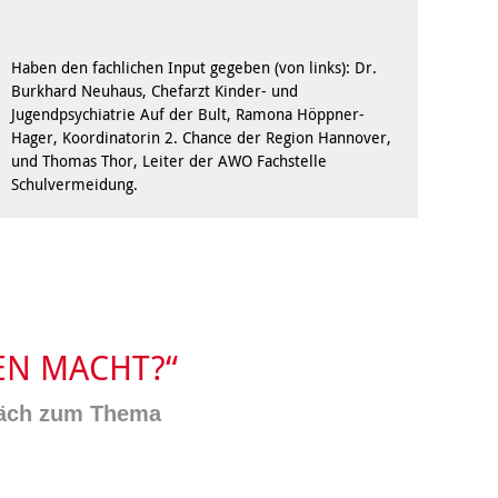
Behördenbegleitung
und Formulare
Betätigung für
ausfüllen
Menschen mit
Haben den fachlichen Input gegeben (von links): Dr.
psychischen
Repair Café
Beeinträchtigungen
Burkhard Neuhaus, Chefarzt Kinder- und
Stromsparcheck
Jugendpsychiatrie Auf der Bult, Ramona Höppner-
Familie
Hager, Koordinatorin 2. Chance der Region Hannover,
und Thomas Thor, Leiter der AWO Fachstelle
Jugendliche
Schulvermeidung.
Ältere Menschen
Migration
Menschen mit
Behinderungen
EN MACHT?“
räch zum Thema