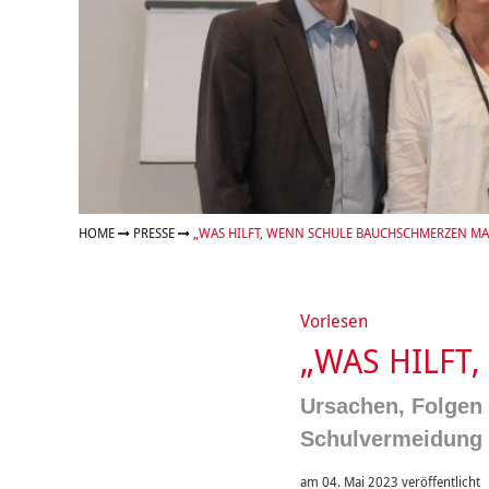
Organigramm
Eltern und Kinder
Frau
Unser Jugendverband
Burg
Unser Leitbild
Eltern
Sehn
Weiterbildung
Geschäftsbericht
Schule
Bera
Wohnen
Freizeiten
häus
Gesundheit & Sport
Frau
Regi
Rat & Hilfe
Schw
Schw
Konf
HOME
PRESSE
„WAS HILFT, WENN SCHULE BAUCHSCHMERZEN MA
Vorlesen
„WAS HILFT
Ursachen, Folgen
Schulvermeidung 
am 04. Mai 2023 veröffentlicht