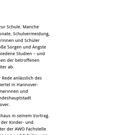
zur Schule. Manche
onate. Schulvermeidung,
erinnen und Schüler
große Sorgen und Ängste
hiedene Studien – und
ben der betroffenen
ter ab.
r Rede anlässlich des
ertel in Hannover-
hmerinnen und
andeshauptstadt
over.
uhaus in seinem Vortrag.
t der Kinder- und
ter der AWO Fachstelle