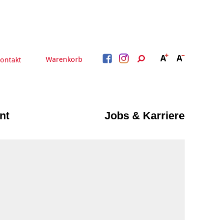
Warenkorb
ontakt
nt
Jobs & Karriere
BERATUNG &
ARBEIT &
BETREUUNG
QUALIFIZIERUNG
Beratung &
Psychosoziale Angebote
Qualifizierung
Gesetzliche Betreuung
Fortbildung
Quartiersmanagement
Beratung für Menschen
n
Schuldnerberatung
mit Schwerbehinderung
im Arbeitsleben