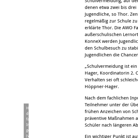
Schulvermeidung, auf der
denen etwa zwei bis drei
Jugendliche, so Thor. Ze
regelmäßig zur Schule zu
erklärte Thor. Die AWO Fa
außerschulischen Lernort
KonneX werden Jugendlich
den Schulbesuch zu stabi
Jugendlichen die Chancen 
„Schulvermeidung ist ei
Hager, Koordinatorin 2.
Verhalten sei oft schleic
Höppner-Hager.
Nach dem fachlichen Inpu
Teilnehmer unter der Übe
Haben
frühen Anzeichen von Sch
den
präventive Maßnahmen an
fachlichen
Schüler nach längeren Abw
Input
gegeben
(von
Ein wichtiger Punkt ist a