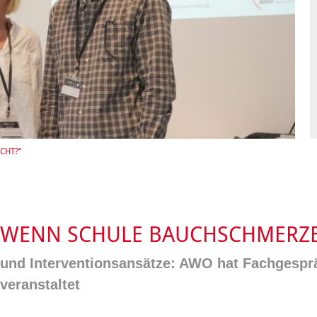
Integrationskurse
enberatung in
Angebote
dorf, Lehrte,
Berufssprachkurse
Wohnen & Pflege
de, Uetze
Kommunikation und
Information & Hilfe
tung für Frauen bei
Teilhabe
licher Gewalt
enhaus in der
on Hannover
angeren- und
angerschafts-
liktberatung
CHT?“
, WENN SCHULE BAUCHSCHMERZ
 und Interventionsansätze: AWO hat Fachgesp
veranstaltet