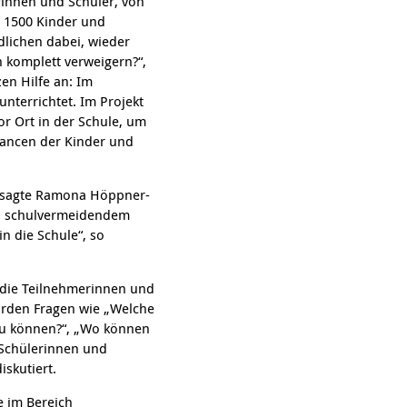
rinnen und Schüler, von
s 1500 Kinder und
dlichen dabei, wieder
 komplett verweigern?“,
en Hilfe an: Im
nterrichtet. Im Projekt
or Ort in der Schule, um
hancen der Kinder und
, sagte Ramona Höppner-
on schulvermeidendem
in die Schule“, so
 die Teilnehmerinnen und
wurden Fragen wie „Welche
 zu können?“, „Wo können
Schülerinnen und
iskutiert.
e im Bereich