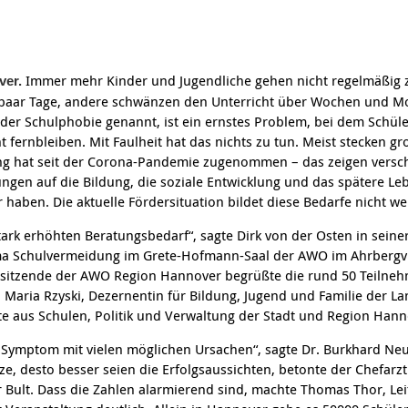
Immer mehr Kinder und Jugendliche gehen nicht regelmäßig 
ver.
 paar Tage, andere schwänzen den Unterricht über Wochen und M
er Schulphobie genannt, ist ein ernstes Problem, bei dem Schül
t fernbleiben. Mit Faulheit hat das nichts zu tun. Meist stecken 
ng hat seit der Corona-Pandemie zugenommen – das zeigen versc
ngen auf die Bildung, die soziale Entwicklung und das spätere Le
haben. Die aktuelle Fördersituation bildet diese Bedarfe nicht wei
tark erhöhten Beratungsbedarf“, sagte Dirk von der Osten in seine
 Schulvermeidung im Grete-Hofmann-Saal der AWO im Ahrbergvi
rsitzende der AWO Region Hannover begrüßte die rund 50 Teilne
a Maria Rzyski, Dezernentin für Bildung, Jugend und Familie der L
e aus Schulen, Politik und Verwaltung der Stadt und Region Hann
 Symptom mit vielen möglichen Ursachen“, sagte Dr. Burkhard Ne
tze, desto besser seien die Erfolgsaussichten, betonte der Chefarz
r Bult. Dass die Zahlen alarmierend sind, machte Thomas Thor, Lei