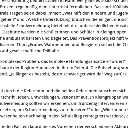
 Veranstaltung deutlich. Allein in Hannover gebe es 50000 Schüle
 Prozent regelmäßig dem Unterricht fernblieben. Das sind 1000 bi
ntrale Fragen seien dabei immer: „Was hilft den Kindern und Jugen
 gehen?“ und „Welche Unterstützung brauchen diejenigen, die sich
chstelle Schulvermeidung bietet mit drei unterschiedlichen Ansätz
 Glashütte werden die Schülerinnen und Schüler in Kleingruppen u
e ambulant beraten und begleitet. Das Präventionsprojekt hilft v
lisieren. Thor: „Frühes Wahrnehmen und Reagieren sichert die C
auf gesellschaftliche Teilhabe.
n komplexes Problem, das komplexe Handlungsansätze erfordert“
 Chance der Region Hannover, in ihrem Referat. Die Entstehung v
hend. „Je länger es besteht, desto schwieriger wird der Weg zurück 
t durch die Referentin und die beiden Referenten tauschten sich
rschrift „Ideen, Entwicklungen, Visionen“ aus. In Kleingruppen 
ulvermeidung sollten wir erkennen, um frühzeitig intervenieren
setzen, um Schulvermeidung zu reduzieren?“ oder „Wie können 
esenheiten nachhaltig in den Schulalltag reintegriert werden?“, d
uf jeden Fall, ein koordiniertes Vorgehen der verschiedenen Akteur