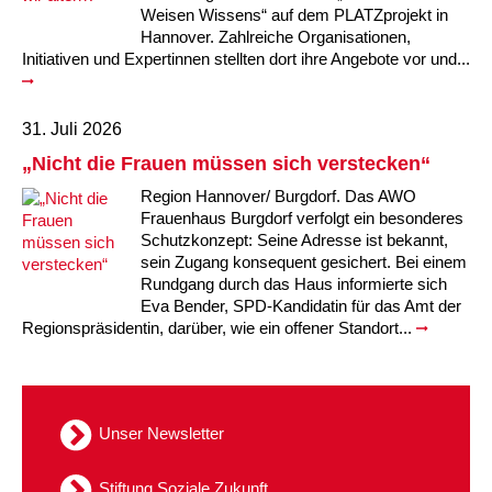
Kindertagesstätte Moorlilienweg /
Kindertagesstätte Schneiderberg
Offene Sprach-Sprechstunde
Weisen Wissens“ auf dem PLATZprojekt in
Familienzentrum
Hannover. Zahlreiche Organisationen,
Initiativen und Expertinnen stellten dort ihre Angebote vor und...
Kindertagesstätte Sylter Weg
Kindertagesstätte Mühenkamp / Familienzentrum
Kindertagesstätte Petermannstraße /
Kindertagesstätte Tresckowstraße
31. Juli 2026
Familienzentrum
„Nicht die Frauen müssen sich verstecken“
Kindertagesstätte Voltmerstraße
Kindertagesstätte Pfarrlandplatz
Region Hannover/ Burgdorf. Das AWO
Frauenhaus Burgdorf verfolgt ein besonderes
Kindertagesstätte Wiehbergstraße
Hör- und Sprachheilkindergarten Ratswiese
Schutzkonzept: Seine Adresse ist bekannt,
sein Zugang konsequent gesichert. Bei einem
Rundgang durch das Haus informierte sich
Kindertagesstätte Rosenbergstraße
Eva Bender, SPD-Kandidatin für das Amt der
Regionspräsidentin, darüber, wie ein offener Standort...
Kindertagesstätte Schneiderberg
Kindertagesstätte Schweriner Straße /
Familienzentrum
Unser Newsletter
Kindertagesstätte Sylter Weg
Stiftung Soziale Zukunft