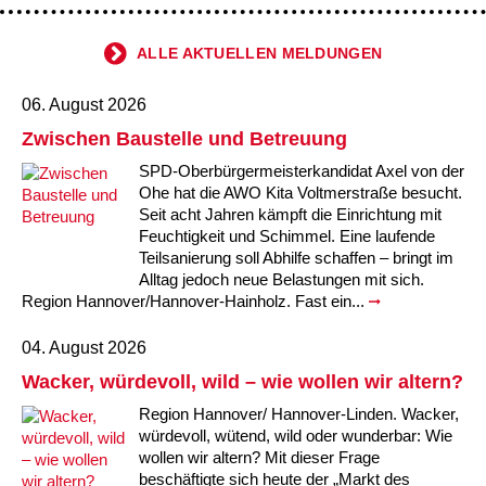
Kindertagesstätte Johannes-Lau-Hof
Kindertagesstätte Herbartstraße
Kindertagesstätte Klaus-Müller-Kilian-Weg /
ALLE AKTUELLEN MELDUNGEN
Kindertagesstätte Hiltrud-Grote-Weg
“Mäuseburg” / Familienzentrum
06. August 2026
Kindertagesstätte König-Ludwig-Straße
Kindertagesstätte Ibykusweg / Familienzentrum
Zwischen Baustelle und Betreuung
Kindertagesstätte Langes Feld “Deisterspatzen”
Kindertagesstätte Johannes-Lau-Hof
SPD-Oberbürgermeisterkandidat Axel von der
Ohe hat die AWO Kita Voltmerstraße besucht.
Kindertagesstätte Moorlilienweg /
Kindertagesstätte Kapellenbrink /
Seit acht Jahren kämpft die Einrichtung mit
Familienzentrum
Familienzentrum
Feuchtigkeit und Schimmel. Eine laufende
Teilsanierung soll Abhilfe schaffen – bringt im
Kindertagesstätte Petermannstraße /
Kindertagesstätte Klaus-Müller-Kilian-Weg /
Alltag jedoch neue Belastungen mit sich.
Familienzentrum
“Mäuseburg” / Familienzentrum
Region Hannover/Hannover-Hainholz. Fast ein...
Kindertagesstätte Pfarrlandplatz
Kindertagesstätte König-Ludwig-Straße
04. August 2026
Wacker, würdevoll, wild – wie wollen wir altern?
Kindertagesstätte Rosenbergstraße
Kindertagesstätte Langes Feld “Deisterspatzen”
Region Hannover/ Hannover-Linden. Wacker,
würdevoll, wütend, wild oder wunderbar: Wie
Krippe Schleswiger Straße
Kindertagesstätte Levester Straße
wollen wir altern? Mit dieser Frage
beschäftigte sich heute der „Markt des