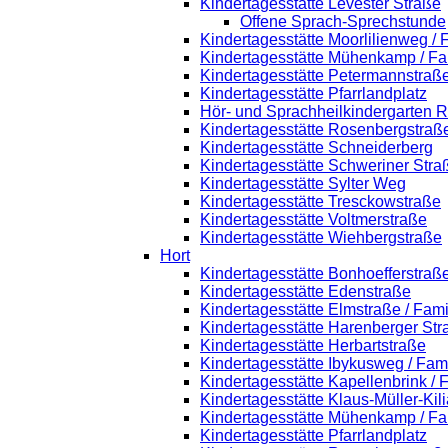
Kindertagesstätte Levester Straße
Offene Sprach-Sprechstunde
Kindertagesstätte Moorlilienweg /
Kindertagesstätte Mühenkamp / Fa
Kindertagesstätte Petermannstraße
Kindertagesstätte Pfarrlandplatz
Hör- und Sprachheilkindergarten 
Kindertagesstätte Rosenbergstraß
Kindertagesstätte Schneiderberg
Kindertagesstätte Schweriner Stra
Kindertagesstätte Sylter Weg
Kindertagesstätte Tresckowstraße
Kindertagesstätte Voltmerstraße
Kindertagesstätte Wiehbergstraße
Hort
Kindertagesstätte Bonhoefferstraß
Kindertagesstätte Edenstraße
Kindertagesstätte Elmstraße / Fam
Kindertagesstätte Harenberger Str
Kindertagesstätte Herbartstraße
Kindertagesstätte Ibykusweg / Fam
Kindertagesstätte Kapellenbrink /
Kindertagesstätte Klaus-Müller-Ki
Kindertagesstätte Mühenkamp / Fa
Kindertagesstätte Pfarrlandplatz