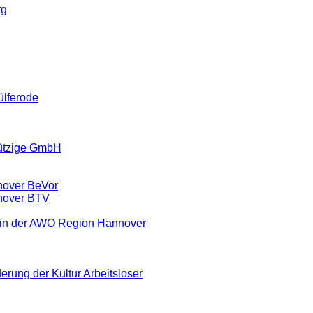
rg
ülferode
ützige GmbH
nover BeVor
nover BTV
ein der AWO Region Hannover
erung der Kultur Arbeitsloser