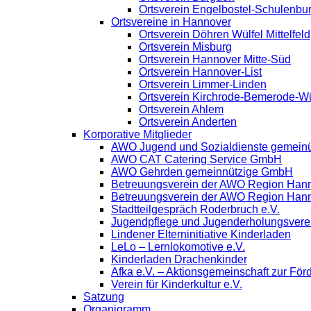
Ortsverein Engelbostel-Schulenbu
Ortsvereine in Hannover
Ortsverein Döhren Wülfel Mittelfeld
Ortsverein Misburg
Ortsverein Hannover Mitte-Süd
Ortsverein Hannover-List
Ortsverein Limmer-Linden
Ortsverein Kirchrode-Bemerode-W
Ortsverein Ahlem
Ortsverein Anderten
Korporative Mitglieder
AWO Jugend und Sozialdienste gemein
AWO CAT Catering Service GmbH
AWO Gehrden gemeinnützige GmbH
Betreuungsverein der AWO Region Han
Betreuungsverein der AWO Region Han
Stadtteilgespräch Roderbruch e.V.
Jugendpflege und Jugenderholungsver
Lindener Elterninitiative Kinderladen
LeLo – Lernlokomotive e.V.
Kinderladen Drachenkinder
Afka e.V. – Aktionsgemeinschaft zur Förd
Verein für Kinderkultur e.V.
Satzung
Organigramm