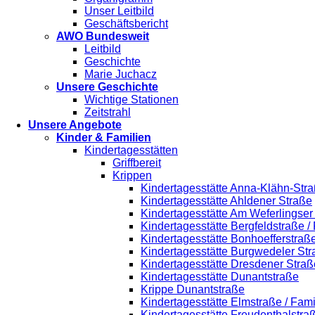
Unser Leitbild
Geschäftsbericht
AWO Bundesweit
Leitbild
Geschichte
Marie Juchacz
Unsere Geschichte
Wichtige Stationen
Zeitstrahl
Unsere Angebote
Kinder & Familien
Kindertagesstätten
Griffbereit
Krippen
Kindertagesstätte Anna-Klähn-Stra
Kindertagesstätte Ahldener Straße
Kindertagesstätte Am Weferlingse
Kindertagesstätte Bergfeldstraße /
Kindertagesstätte Bonhoefferstraß
Kindertagesstätte Burgwedeler St
Kindertagesstätte Dresdener Straß
Kindertagesstätte Dunantstraße
Krippe Dunantstraße
Kindertagesstätte Elmstraße / Fam
Kindertagesstätte Freudenthalstra