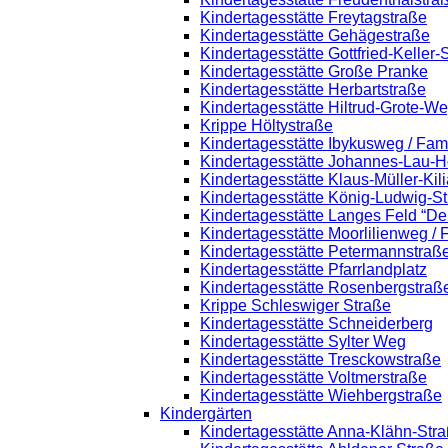
Kindertagesstätte Freytagstraße
Kindertagesstätte Gehägestraße
Kindertagesstätte Gottfried-Keller
Kindertagesstätte Große Pranke
Kindertagesstätte Herbartstraße
Kindertagesstätte Hiltrud-Grote-W
Krippe Höltystraße
Kindertagesstätte Ibykusweg / Fam
Kindertagesstätte Johannes-Lau-H
Kindertagesstätte Klaus-Müller-Ki
Kindertagesstätte König-Ludwig-S
Kindertagesstätte Langes Feld “De
Kindertagesstätte Moorlilienweg /
Kindertagesstätte Petermannstraße
Kindertagesstätte Pfarrlandplatz
Kindertagesstätte Rosenbergstraß
Krippe Schleswiger Straße
Kindertagesstätte Schneiderberg
Kindertagesstätte Sylter Weg
Kindertagesstätte Tresckowstraße
Kindertagesstätte Voltmerstraße
Kindertagesstätte Wiehbergstraße
Kindergärten
Kindertagesstätte Anna-Klähn-Str