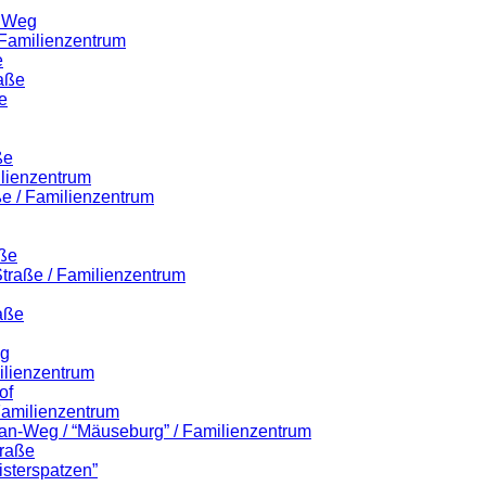
r Weg
 Familienzentrum
e
raße
e
ße
ilienzentrum
ße / Familienzentrum
aße
-Straße / Familienzentrum
aße
eg
ilienzentrum
of
 Familienzentrum
lian-Weg / “Mäuseburg” / Familienzentrum
traße
isterspatzen”