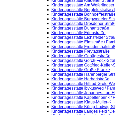
Kindertagesstätte Ahldener Straße
Kindertagesstätte Am Weferlingse
Kindertagesstätte Bergfeldstraße /
Kindertagesstätte Bonhoefferstraß
Kindertagesstätte Burgwedeler St
Kindertagesstätte Dresdener Straß
Kindertagesstätte Dunantstraße
Kindertagesstätte Edenstraße
Kindertagesstätte Eichsfelder Stra
Kindertagesstätte Elmstraße / Fam
Kindertagesstätte Freudenthalstra
Kindertagesstätte Freytagstraße
Kindertagesstätte Gehägestraße
Kindertagesstätte Gorch-Fock-Str
Kindertagesstätte Gottfried-Keller
Kindertagesstätte Große Pranke
Kindertagesstätte Harenberger Str
Kindertagesstätte Herbartstraße
Kindertagesstätte Hiltrud-Grote-W
Kindertagesstätte Ibykusweg / Fam
Kindertagesstätte Johannes-Lau-H
Kindertagesstätte Kapellenbrink /
Kindertagesstätte Klaus-Müller-Ki
Kindertagesstätte König-Ludwig-S
Kindertagesstätte Langes Feld “De