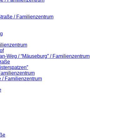
-Straße / Familienzentrum
eg
ilienzentrum
of
lian-Weg / “Mäuseburg” / Familienzentrum
traße
isterspatzen”
 Familienzentrum
 / Familienzentrum
e
aße