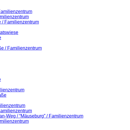
 Familienzentrum
milienzentrum
 / Familienzentrum
Ratswiese
e
ße / Familienzentrum
e
ilienzentrum
aße
ilienzentrum
 Familienzentrum
lian-Weg / “Mäuseburg” / Familienzentrum
milienzentrum