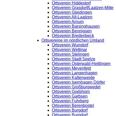
Ortsverein Hiddestorf
Ortsverein Grasdorf/Laatzen-Mitte
Ortsverein Gleidingen
Ortsverein Alt-Laatzen
Ortsverein Arnum
Ortsverein Barsinghausen
Ortsverein Bennigsen
Ortsverein Bredenbeck
Ortsvereine im nördlichen Umland
Ortsverein Wunstorf
Ortsverein Wettmar
Ortsverein Stelingen
Ortsverein Stadt Seelze
Ortsverein Osterwald-Heitlingen
Ortsverein Meyenfeld
Ortsverein Langenhagen
Ortsverein Kaltenweide
Ortsverein Isernhagen Dörfer
Ortsverein Großburgwedel
Ortsverein Godshorn
Ortsverein Garbsen
Ortsverein Fuhrberg
Ortsverein Berenbostel
Ortsverein Burgdorf
Ortsverein Burgdorf