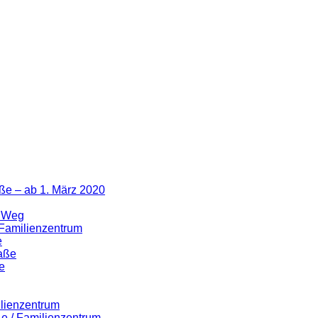
ße – ab 1. März 2020
r Weg
 Familienzentrum
e
raße
e
ilienzentrum
ße / Familienzentrum