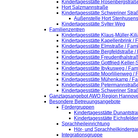
Kindertagesstätte Rosenbergstraß
Hort Salzmannstraße
Kindertagesstätte Schweriner Stra
Außenstelle Hort Stenhusens
Kindertagesstätte Sylter Weg
Familienzentren
Kindertagesstätte Klaus-Müller-Ki
Kindertagesstätte Kapellenbrink /
Kindertagesstätte Elmstraße / Fam
Kindertagesstätte Bergfeldstraße /
Kindertagesstätte Freudenthalstra
Kindertagesstätte Gottfried-Keller
Kindertagesstätte Ibykusweg / Fam
Kindertagesstätte Moorlilienweg /
Kindertagesstätte Mühenkamp / Fa
Kindertagesstätte Petermannstraße
Kindertagesstätte Schweriner Stra
Ganztagsangebot AWO Region Hannove
Besondere Betreuungsangebote
Fördergruppen
Kindertagesstätte Dunantstr
Kindertagesstätte Eichsfelde
Sprachheileinrichtung
Hör- und Sprachheilkinderga
Integrationsgruppe