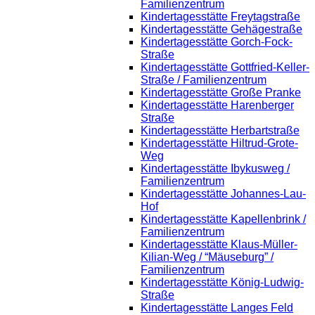
Familienzentrum
Kindertagesstätte Freytagstraße
Kindertagesstätte Gehägestraße
Kindertagesstätte Gorch-Fock-
Straße
Kindertagesstätte Gottfried-Keller-
Straße / Familienzentrum
Kindertagesstätte Große Pranke
Kindertagesstätte Harenberger
Straße
Kindertagesstätte Herbartstraße
Kindertagesstätte Hiltrud-Grote-
Weg
Kindertagesstätte Ibykusweg /
Familienzentrum
Kindertagesstätte Johannes-Lau-
Hof
Kindertagesstätte Kapellenbrink /
Familienzentrum
Kindertagesstätte Klaus-Müller-
Kilian-Weg / “Mäuseburg” /
Familienzentrum
Kindertagesstätte König-Ludwig-
Straße
Kindertagesstätte Langes Feld