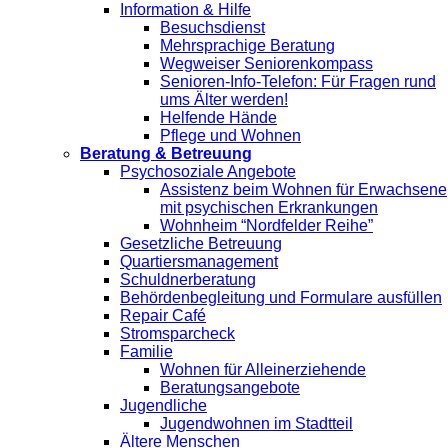
Information & Hilfe
Besuchsdienst
Mehrsprachige Beratung
Wegweiser Seniorenkompass
Senioren-Info-Telefon: Für Fragen rund
ums Älter werden!
Helfende Hände
Pflege und Wohnen
Beratung & Betreuung
Psychosoziale Angebote
Assistenz beim Wohnen für Erwachsene
mit psychischen Erkrankungen
Wohnheim “Nordfelder Reihe”
Gesetzliche Betreuung
Quartiersmanagement
Schuldnerberatung
Behördenbegleitung und Formulare ausfüllen
Repair Café
Stromsparcheck
Familie
Wohnen für Alleinerziehende
Beratungsangebote
Jugendliche
Jugendwohnen im Stadtteil
Ältere Menschen