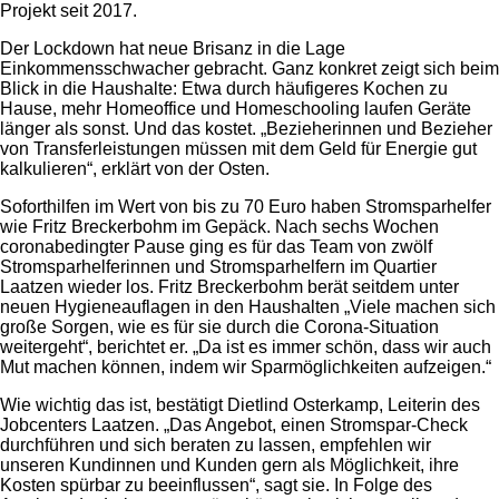
Projekt seit 2017.
Der Lockdown hat neue Brisanz in die Lage
Einkommensschwacher gebracht. Ganz konkret zeigt sich beim
Blick in die Haushalte: Etwa durch häufigeres Kochen zu
Hause, mehr Homeoffice und Homeschooling laufen Geräte
länger als sonst. Und das kostet. „Bezieherinnen und Bezieher
von Transferleistungen müssen mit dem Geld für Energie gut
kalkulieren“, erklärt von der Osten.
Soforthilfen im Wert von bis zu 70 Euro haben Stromsparhelfer
wie Fritz Breckerbohm im Gepäck. Nach sechs Wochen
coronabedingter Pause ging es für das Team von zwölf
Stromsparhelferinnen und Stromsparhelfern im Quartier
Laatzen wieder los. Fritz Breckerbohm berät seitdem unter
neuen Hygieneauflagen in den Haushalten „Viele machen sich
große Sorgen, wie es für sie durch die Corona-Situation
weitergeht“, berichtet er. „Da ist es immer schön, dass wir auch
Mut machen können, indem wir Sparmöglichkeiten aufzeigen.“
Wie wichtig das ist, bestätigt Dietlind Osterkamp, Leiterin des
Jobcenters Laatzen. „Das Angebot, einen Stromspar-Check
durchführen und sich beraten zu lassen, empfehlen wir
unseren Kundinnen und Kunden gern als Möglichkeit, ihre
Kosten spürbar zu beeinflussen“, sagt sie. In Folge des