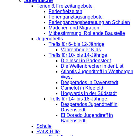
Jugendliche
Ferien & Freizeitangebote
Ferienfreizeiten
Ferienganztagsangebote
Ferienganztagsbetreuung an Schulen
Mädchen und Migration
Mitbestimmung: Rollende Baustelle
Jugendtreffs
Treffs für 6- bis 12-Jährige
Vahrenheider Kids
Treffs für 10- bis 14-Jährige
Die Insel in Badenstedt
Die Wellenbrecher in der List
Atlantis Jugendtreff in Wettbergen
West
Desperados in Davenstedt
Camelot in Kleefeld
Hogwards in der Südstadt
Treffs für 14- bis 18-Jährige
Desperados Jugendtreff in
Davenstedt
El Dorado Jugendtreff in
Badenstedt
Schule
Rat & Hilfe