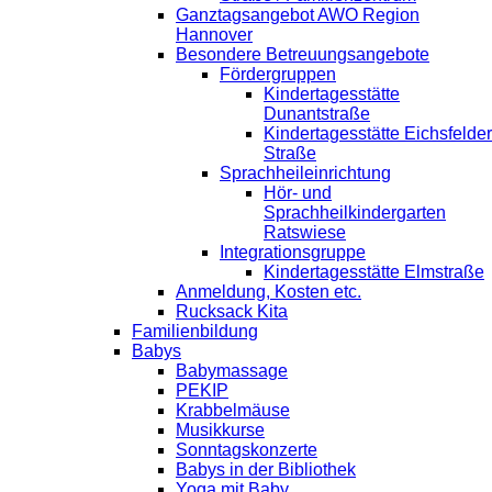
Ganztagsangebot AWO Region
Hannover
Besondere Betreuungsangebote
Fördergruppen
Kindertagesstätte
Dunantstraße
Kindertagesstätte Eichsfelder
Straße
Sprachheileinrichtung
Hör- und
Sprachheilkindergarten
Ratswiese
Integrationsgruppe
Kindertagesstätte Elmstraße
Anmeldung, Kosten etc.
Rucksack Kita
Familienbildung
Babys
Babymassage
PEKIP
Krabbelmäuse
Musikkurse
Sonntagskonzerte
Babys in der Bibliothek
Yoga mit Baby