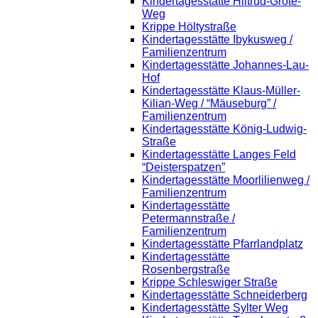
Kindertagesstätte Hiltrud-Grote-
Weg
Krippe Höltystraße
Kindertagesstätte Ibykusweg /
Familienzentrum
Kindertagesstätte Johannes-Lau-
Hof
Kindertagesstätte Klaus-Müller-
Kilian-Weg / “Mäuseburg” /
Familienzentrum
Kindertagesstätte König-Ludwig-
Straße
Kindertagesstätte Langes Feld
“Deisterspatzen”
Kindertagesstätte Moorlilienweg /
Familienzentrum
Kindertagesstätte
Petermannstraße /
Familienzentrum
Kindertagesstätte Pfarrlandplatz
Kindertagesstätte
Rosenbergstraße
Krippe Schleswiger Straße
Kindertagesstätte Schneiderberg
Kindertagesstätte Sylter Weg