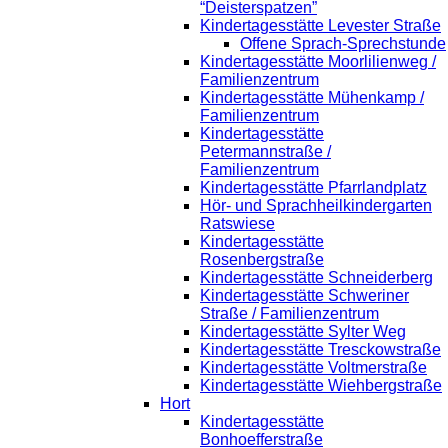
“Deisterspatzen”
Kindertagesstätte Levester Straße
Offene Sprach-Sprechstunde
Kindertagesstätte Moorlilienweg /
Familienzentrum
Kindertagesstätte Mühenkamp /
Familienzentrum
Kindertagesstätte
Petermannstraße /
Familienzentrum
Kindertagesstätte Pfarrlandplatz
Hör- und Sprachheilkindergarten
Ratswiese
Kindertagesstätte
Rosenbergstraße
Kindertagesstätte Schneiderberg
Kindertagesstätte Schweriner
Straße / Familienzentrum
Kindertagesstätte Sylter Weg
Kindertagesstätte Tresckowstraße
Kindertagesstätte Voltmerstraße
Kindertagesstätte Wiehbergstraße
Hort
Kindertagesstätte
Bonhoefferstraße