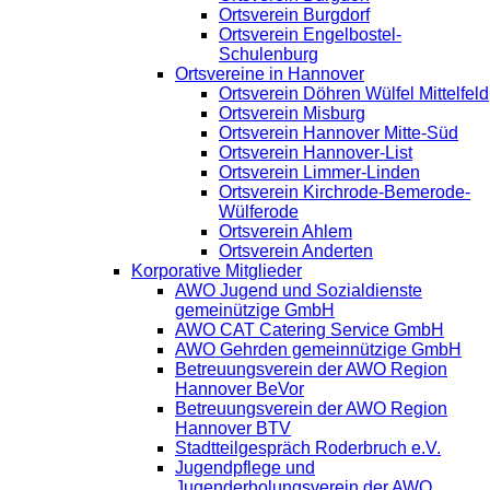
Ortsverein Burgdorf
Ortsverein Engelbostel-
Schulenburg
Ortsvereine in Hannover
Ortsverein Döhren Wülfel Mittelfeld
Ortsverein Misburg
Ortsverein Hannover Mitte-Süd
Ortsverein Hannover-List
Ortsverein Limmer-Linden
Ortsverein Kirchrode-Bemerode-
Wülferode
Ortsverein Ahlem
Ortsverein Anderten
Korporative Mitglieder
AWO Jugend und Sozialdienste
gemeinützige GmbH
AWO CAT Catering Service GmbH
AWO Gehrden gemeinnützige GmbH
Betreuungsverein der AWO Region
Hannover BeVor
Betreuungsverein der AWO Region
Hannover BTV
Stadtteilgespräch Roderbruch e.V.
Jugendpflege und
Jugenderholungsverein der AWO