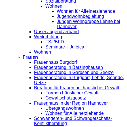
Sozialberatung
Wohnen
Wohnen für Alleinerziehende
Jugendwohnbegleitung
Jungen Wohngruppe Lehrte bei
Hannover
Unser Jugendverband
Weiterbildung
FSJ/BFD
Seminare – Juleica
Wohnen
Frauen
Frauenhaus Burgdorf
Frauenberatung in Barsinghausen
Frauenberatung in Garbsen und Seelze
Frauenberatung in Burgdorf, Lehrte, Sehnde,
Uetze
Beratung für Frauen bei häuslicher Gewalt
Formen häuslicher Gewalt
Gewaltschutzgesetz
Frauenhaus in der Region Hannover
Übergangswohnen
Wohnen für Alleinerziehende
Schwangeren- und Schwangerschafts-
Konfliktberatung