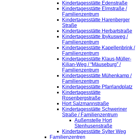
Kindertagesstätte Edenstraße
Kindertagesstätte Elmstraße /
Familienzentrum
Kindertagesstätte Harenberger
Straße
Kindertagesstätte Herbartstraße
Kindertagesstätte Ibykusweg /
Familienzentrum
Kindertagesstätte Kapellenbrink /
Familienzentrum
Kindertagesstätte Klaus-Müller-
Kilian-Weg / “Mäuseburg” /
Familienzentrum
Kindertagesstätte Mühenkamp /
Familienzentrum
Kindertagesstätte Pfarrlandplatz
Kindertagesstätte
Rosenbergstraße
Hort Salzmannstraße
Kindertagesstätte Schweriner
Straße / Familienzentrum
Außenstelle Hort
Stenhusenstraße
Kindertagesstätte Sylter Weg
Familienzentren