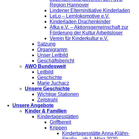
Region Hannover
Lindener Elterninitiative Kinderladen
LeLo – Lernlokomotive e.V.
Kinderladen Drachenkinder
Afka e.V. – Aktionsgemeinschaft zur
Förderung der Kultur Arbeitsloser
Verein für Kinderkultur e.V.
Satzung
Organigramm
Unser Leitbild
Geschäftsbericht
AWO Bundesweit
Leitbild
Geschichte
Marie Juchacz
Unsere Geschichte
Wichtige Stationen
Zeitstrahl
Unsere Angebote
Kinder & Familien
Kindertagesstätten
Griffbereit
Krippen
Kindertagesstätte Anna-Klähn-
Straße – ab 1. März 2020