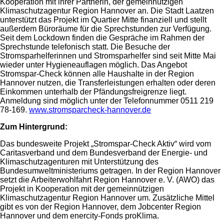
Kooperation mit ihrer Partnerin, der gemeinnützigen
Klimaschutzagentur Region Hannover an. Die Stadt Laatzen
unterstützt das Projekt im Quartier Mitte finanziell und stellt
außerdem Büroräume für die Sprechstunden zur Verfügung.
Seit dem Lockdown finden die Gespräche im Rahmen der
Sprechstunde telefonisch statt. Die Besuche der
Stromsparhelferinnen und Stromsparhelfer sind seit Mitte Mai
wieder unter Hygieneauflagen möglich. Das Angebot
Stromspar-Check können alle Haushalte in der Region
Hannover nutzen, die Transferleistungen erhalten oder deren
Einkommen unterhalb der Pfändungsfreigrenze liegt.
Anmeldung sind möglich unter der Telefonnummer 0511 219
78-169.
www.stromsparcheck-hannover.de
Zum Hintergrund:
Das bundesweite Projekt „Stromspar-Check Aktiv“ wird vom
Caritasverband und dem Bundesverband der Energie- und
Klimaschutzagenturen mit Unterstützung des
Bundesumweltministeriums getragen. In der Region Hannover
setzt die Arbeiterwohlfahrt Region Hannover e. V. (AWO) das
Projekt in Kooperation mit der gemeinnützigen
Klimaschutzagentur Region Hannover um. Zusätzliche Mittel
gibt es von der Region Hannover, dem Jobcenter Region
Hannover und dem enercity-Fonds proKlima.