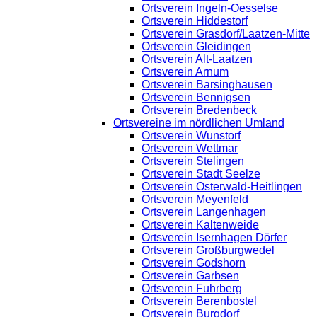
Ortsverein Ingeln-Oesselse
Ortsverein Hiddestorf
Ortsverein Grasdorf/Laatzen-Mitte
Ortsverein Gleidingen
Ortsverein Alt-Laatzen
Ortsverein Arnum
Ortsverein Barsinghausen
Ortsverein Bennigsen
Ortsverein Bredenbeck
Ortsvereine im nördlichen Umland
Ortsverein Wunstorf
Ortsverein Wettmar
Ortsverein Stelingen
Ortsverein Stadt Seelze
Ortsverein Osterwald-Heitlingen
Ortsverein Meyenfeld
Ortsverein Langenhagen
Ortsverein Kaltenweide
Ortsverein Isernhagen Dörfer
Ortsverein Großburgwedel
Ortsverein Godshorn
Ortsverein Garbsen
Ortsverein Fuhrberg
Ortsverein Berenbostel
Ortsverein Burgdorf