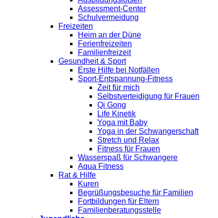
Assessment-Center
Schulvermeidung
Freizeiten
Heim an der Düne
Ferienfreizeiten
Familienfreizeit
Gesundheit & Sport
Erste Hilfe bei Notfällen
Sport-Entspannung-Fitness
Zeit für mich
Selbstverteidigung für Frauen
Qi Gong
Life Kinetik
Yoga mit Baby
Yoga in der Schwangerschaft
Stretch und Relax
Fitness für Frauen
Wasserspaß für Schwangere
Aqua Fitness
Rat & Hilfe
Kuren
Begrüßungsbesuche für Familien
Fortbildungen für Eltern
Familienberatungsstelle