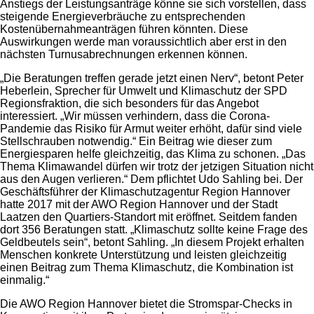
Anstiegs der Leistungsanträge könne sie sich vorstellen, dass
steigende Energieverbräuche zu entsprechenden
Kostenübernahmeanträgen führen könnten. Diese
Auswirkungen werde man voraussichtlich aber erst in den
nächsten Turnusabrechnungen erkennen können.
„Die Beratungen treffen gerade jetzt einen Nerv“, betont Peter
Heberlein, Sprecher für Umwelt und Klimaschutz der SPD
Regionsfraktion, die sich besonders für das Angebot
interessiert. „Wir müssen verhindern, dass die Corona-
Pandemie das Risiko für Armut weiter erhöht, dafür sind viele
Stellschrauben notwendig.“ Ein Beitrag wie dieser zum
Energiesparen helfe gleichzeitig, das Klima zu schonen. „Das
Thema Klimawandel dürfen wir trotz der jetzigen Situation nicht
aus den Augen verlieren.“ Dem pflichtet Udo Sahling bei. Der
Geschäftsführer der Klimaschutzagentur Region Hannover
hatte 2017 mit der AWO Region Hannover und der Stadt
Laatzen den Quartiers-Standort mit eröffnet. Seitdem fanden
dort 356 Beratungen statt. „Klimaschutz sollte keine Frage des
Geldbeutels sein“, betont Sahling. „In diesem Projekt erhalten
Menschen konkrete Unterstützung und leisten gleichzeitig
einen Beitrag zum Thema Klimaschutz, die Kombination ist
einmalig.“
Die AWO Region Hannover bietet die Stromspar-Checks in