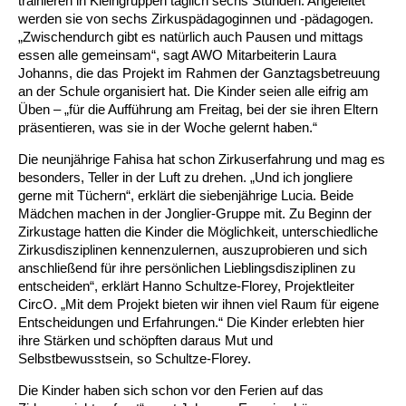
trainieren in Kleingruppen täglich sechs Stunden. Angeleitet
werden sie von sechs Zirkuspädagoginnen und -pädagogen.
„Zwischendurch gibt es natürlich auch Pausen und mittags
Ältere Menschen
Online Pflege- und Seniorenberatung
Helfende Hände
Beratungsangebote
Jugendwohnen im Stadtteil
Ortsverein Arnum
Ortsverein Godshorn
Kindertagesstätte Freytagstraße
Kindertagesstätte Elmstraße / Familienzentrum
Kindertagesstätte Pfarrlandplatz
Kindertagesstätte Mühenkamp / Familienzentrum
Life Kinetik
essen alle gemeinsam“, sagt AWO Mitarbeiterin Laura
Johanns, die das Projekt im Rahmen der Ganztagsbetreuung
Kindertagesstätte Freudenthalstraße /
Kindertagesstätte Petermannstraße /
Migration
Pflege und Wohnen
Behördenbegleitung und Formularausfüllhilfe
Ortsverein Barsinghausen
Ortsverein Garbsen
Kindertagesstätte Gehägestraße
Kindertagesstätte Rosenbergstraße
Yoga mit Baby
an der Schule organisiert hat. Die Kinder seien alle eifrig am
Familienzentrum
Familienzentrum
Üben – „für die Aufführung am Freitag, bei der sie ihren Eltern
Kindertagesstätte Gottfried-Keller-Straße /
Kindertagesstätte Schweriner Straße /
präsentieren, was sie in der Woche gelernt haben.“
Menschen mit Behinderungen
Mehrsprachige Beratung
Berufssprachkurse
Ortsverein Bennigsen
Ortsverein Fuhrberg
Kindertagesstätte Freytagstraße
Hort Salzmannstraße
Yoga in der Schwangerschaft
Familienzentrum
Familienzentrum
Die neunjährige Fahisa hat schon Zirkuserfahrung und mag es
Kindertagesstätte Schweriner Straße /
Wegweiser Seniorenkompass
Migrationsberatung für junge Menschen
Ortsverein Bredenbeck
Ortsverein Berenbostel
Kindertagesstätte Große Pranke
Kindertagesstätte Gehägestraße
Stretch und Relax
besonders, Teller in der Luft zu drehen. „Und ich jongliere
Familienzentrum
gerne mit Tüchern“, erklärt die siebenjährige Lucia. Beide
Mädchen machen in der Jonglier-Gruppe mit. Zu Beginn der
Infotelefon
Interkulturelle Beratung für ältere Menschen
Ortsverein Burgdorf
Kindertagesstätte Herbartstraße
Kindertagesstätte Gorch-Fock-Straße
Außenstelle Hort Stenhusenstraße
Kindertagesstätte Sylter Weg
Fitness für Frauen
Zirkustage hatten die Kinder die Möglichkeit, unterschiedliche
Zirkusdisziplinen kennenzulernen, auszuprobieren und sich
Kindertagesstätte Gottfried-Keller-Straße /
anschließend für ihre persönlichen Lieblingsdisziplinen zu
Ortsverein Burgdorf
Kindertagesstätte Hiltrud-Grote-Weg
Familienzentrum
entscheiden“, erklärt Hanno Schultze-Florey, Projektleiter
CircO. „Mit dem Projekt bieten wir ihnen viel Raum für eigene
Ortsverein Engelbostel-Schulenburg
Krippe Höltystraße
Kindertagesstätte Große Pranke
Entscheidungen und Erfahrungen.“ Die Kinder erlebten hier
ihre Stärken und schöpften daraus Mut und
Selbstbewusstsein, so Schultze-Florey.
Kindertagesstätte Ibykusweg / Familienzentrum
Kindertagesstätte Harenberger Straße
Die Kinder haben sich schon vor den Ferien auf das