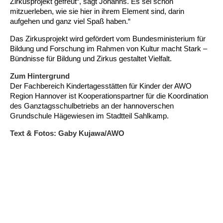
Kindertagesstätte Johannes-Lau-Hof
Kindertagesstätte Herbartstraße
Zirkusprojekt gefreut“, sagt Johanns. Es sei schön
mitzuerleben, wie sie hier in ihrem Element sind, darin
aufgehen und ganz viel Spaß haben.“
Kindertagesstätte Klaus-Müller-Kilian-Weg /
Kindertagesstätte Hiltrud-Grote-Weg
“Mäuseburg” / Familienzentrum
Das Zirkusprojekt wird gefördert vom Bundesministerium für
Bildung und Forschung im Rahmen von Kultur macht Stark –
Kindertagesstätte König-Ludwig-Straße
Kindertagesstätte Ibykusweg / Familienzentrum
Bündnisse für Bildung und Zirkus gestaltet Vielfalt.
Zum Hintergrund
Kindertagesstätte Langes Feld “Deisterspatzen”
Kindertagesstätte Johannes-Lau-Hof
Der Fachbereich Kindertagesstätten für Kinder der AWO
Region Hannover ist Kooperationspartner für die Koordination
Kindertagesstätte Moorlilienweg /
Kindertagesstätte Kapellenbrink /
des Ganztagsschulbetriebs an der hannoverschen
Familienzentrum
Familienzentrum
Grundschule Hägewiesen im Stadtteil Sahlkamp.
Kindertagesstätte Petermannstraße /
Kindertagesstätte Klaus-Müller-Kilian-Weg /
Familienzentrum
“Mäuseburg” / Familienzentrum
Text & Fotos: Gaby Kujawa/AWO
Kindertagesstätte Pfarrlandplatz
Kindertagesstätte König-Ludwig-Straße
Kindertagesstätte Rosenbergstraße
Kindertagesstätte Langes Feld “Deisterspatzen”
Krippe Schleswiger Straße
Kindertagesstätte Levester Straße