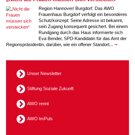
Kindertagesstätte Moorlilienweg /
Region Hannover/ Burgdorf. Das AWO
Kindertagesstätte Schneiderberg
Offene Sprach-Sprechstunde
Familienzentrum
Frauenhaus Burgdorf verfolgt ein besonderes
Schutzkonzept: Seine Adresse ist bekannt,
Kindertagesstätte Sylter Weg
Kindertagesstätte Mühenkamp / Familienzentrum
sein Zugang konsequent gesichert. Bei einem
Rundgang durch das Haus informierte sich
Kindertagesstätte Petermannstraße /
Eva Bender, SPD-Kandidatin für das Amt der
Kindertagesstätte Tresckowstraße
Familienzentrum
Regionspräsidentin, darüber, wie ein offener Standort...
Kindertagesstätte Voltmerstraße
Kindertagesstätte Pfarrlandplatz
Kindertagesstätte Wiehbergstraße
Hör- und Sprachheilkindergarten Ratswiese
Unser Newsletter
Kindertagesstätte Rosenbergstraße
Stiftung Soziale Zukunft
Kindertagesstätte Schneiderberg
AWO rennt
Kindertagesstätte Schweriner Straße /
AWO ImPuls
Familienzentrum
Kindertagesstätte Sylter Weg