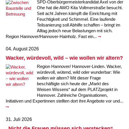
SPD-Oberbürgermeisterkandidat Axel von der
Kindertagesstätte Johannes-Lau-Hof
Kindertagesstätte Herbartstraße
Ohe hat die AWO Kita Voltmerstraße besucht.
Seit acht Jahren kämpft die Einrichtung mit
Kindertagesstätte Klaus-Müller-Kilian-Weg /
Feuchtigkeit und Schimmel. Eine laufende
Kindertagesstätte Hiltrud-Grote-Weg
“Mäuseburg” / Familienzentrum
Teilsanierung soll Abhilfe schaffen – bringt im
Alltag jedoch neue Belastungen mit sich.
Kindertagesstätte König-Ludwig-Straße
Kindertagesstätte Ibykusweg / Familienzentrum
Region Hannover/Hannover-Hainholz. Fast ein...
04. August 2026
Kindertagesstätte Langes Feld “Deisterspatzen”
Kindertagesstätte Johannes-Lau-Hof
Wacker, würdevoll, wild – wie wollen wir altern?
Kindertagesstätte Moorlilienweg /
Kindertagesstätte Kapellenbrink /
Region Hannover/ Hannover-Linden. Wacker,
Familienzentrum
Familienzentrum
würdevoll, wütend, wild oder wunderbar: Wie
Kindertagesstätte Petermannstraße /
Kindertagesstätte Klaus-Müller-Kilian-Weg /
wollen wir altern? Mit dieser Frage
Familienzentrum
“Mäuseburg” / Familienzentrum
beschäftigte sich heute der „Markt des
Weisen Wissens“ auf dem PLATZprojekt in
Kindertagesstätte Pfarrlandplatz
Kindertagesstätte König-Ludwig-Straße
Hannover. Zahlreiche Organisationen,
Initiativen und Expertinnen stellten dort ihre Angebote vor und...
Kindertagesstätte Rosenbergstraße
Kindertagesstätte Langes Feld “Deisterspatzen”
31. Juli 2026
Krippe Schleswiger Straße
Kindertagesstätte Levester Straße
„Nicht die Frauen müssen sich verstecken“