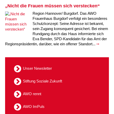
„Nicht die Frauen müssen sich verstecken“
Kindertagesstätte Tresckowstraße
Region Hannover/ Burgdorf. Das AWO
Frauenhaus Burgdorf verfolgt ein besonderes
Kindertagesstätte Voltmerstraße
Schutzkonzept: Seine Adresse ist bekannt,
sein Zugang konsequent gesichert. Bei einem
Kindertagesstätte Wiehbergstraße
Rundgang durch das Haus informierte sich
Eva Bender, SPD-Kandidatin für das Amt der
Regionspräsidentin, darüber, wie ein offener Standort...
Unser Newsletter
Stiftung Soziale Zukunft
AWO rennt
AWO ImPuls