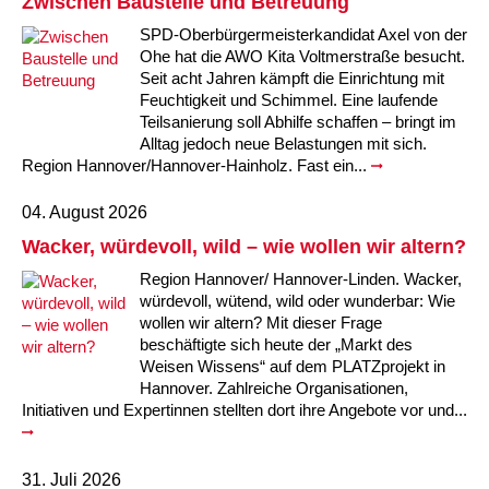
Zwischen Baustelle und Betreuung
Kindertagesstätte Moorlilienweg /
Kindertagesstätte Schneiderberg
Offene Sprach-Sprechstunde
Familienzentrum
SPD-Oberbürgermeisterkandidat Axel von der
Ohe hat die AWO Kita Voltmerstraße besucht.
Kindertagesstätte Sylter Weg
Kindertagesstätte Mühenkamp / Familienzentrum
Seit acht Jahren kämpft die Einrichtung mit
Feuchtigkeit und Schimmel. Eine laufende
Kindertagesstätte Petermannstraße /
Teilsanierung soll Abhilfe schaffen – bringt im
Kindertagesstätte Tresckowstraße
Familienzentrum
Alltag jedoch neue Belastungen mit sich.
Region Hannover/Hannover-Hainholz. Fast ein...
Kindertagesstätte Voltmerstraße
Kindertagesstätte Pfarrlandplatz
04. August 2026
Kindertagesstätte Wiehbergstraße
Hör- und Sprachheilkindergarten Ratswiese
Wacker, würdevoll, wild – wie wollen wir altern?
Region Hannover/ Hannover-Linden. Wacker,
Kindertagesstätte Rosenbergstraße
würdevoll, wütend, wild oder wunderbar: Wie
wollen wir altern? Mit dieser Frage
beschäftigte sich heute der „Markt des
Kindertagesstätte Schneiderberg
Weisen Wissens“ auf dem PLATZprojekt in
Hannover. Zahlreiche Organisationen,
Kindertagesstätte Schweriner Straße /
Initiativen und Expertinnen stellten dort ihre Angebote vor und...
Familienzentrum
Kindertagesstätte Sylter Weg
31. Juli 2026