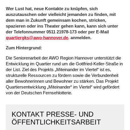
Wer Lust hat, neue Kontakte zu knüpfen, sich
Ältere Menschen
Online Pflege- und Seniorenberatung
Helfende Hände
Beratungsangebote
Jugendwohnen im Stadtteil
Ortsverein Arnum
Ortsverein Godshorn
Kindertagesstätte Freytagstraße
Kindertagesstätte Elmstraße / Familienzentrum
Kindertagesstätte Pfarrlandplatz
Kindertagesstätte Mühenkamp / Familienzentrum
Life Kinetik
auszutauschen oder vielleicht jemanden zu finden, mit
dem man in Zukunft gemeinsam kochen, stricken,
Kindertagesstätte Freudenthalstraße /
Kindertagesstätte Petermannstraße /
spazieren oder ins Theater gehen kann, kann sich unter
Migration
Pflege und Wohnen
Behördenbegleitung und Formularausfüllhilfe
Ortsverein Barsinghausen
Ortsverein Garbsen
Kindertagesstätte Gehägestraße
Kindertagesstätte Rosenbergstraße
Yoga mit Baby
Familienzentrum
Familienzentrum
der Telefonnummer 0511 21978-173 oder per E-Mail
quartiergks@awo-hannover.de
. anmelden.
Kindertagesstätte Gottfried-Keller-Straße /
Kindertagesstätte Schweriner Straße /
Menschen mit Behinderungen
Mehrsprachige Beratung
Berufssprachkurse
Ortsverein Bennigsen
Ortsverein Fuhrberg
Kindertagesstätte Freytagstraße
Hort Salzmannstraße
Yoga in der Schwangerschaft
Familienzentrum
Familienzentrum
Zum Hintergrund:
Kindertagesstätte Schweriner Straße /
Wegweiser Seniorenkompass
Migrationsberatung für junge Menschen
Ortsverein Bredenbeck
Ortsverein Berenbostel
Kindertagesstätte Große Pranke
Kindertagesstätte Gehägestraße
Stretch und Relax
Die Seniorenarbeit der AWO Region Hannover unterstützt die
Familienzentrum
Entwicklung im Quartier rund um die Gottfried-Keller-Straße in
der List. Ziel des Projekts „Miteinander im Viertel“ ist es,
Infotelefon
Interkulturelle Beratung für ältere Menschen
Ortsverein Burgdorf
Kindertagesstätte Herbartstraße
Kindertagesstätte Gorch-Fock-Straße
Außenstelle Hort Stenhusenstraße
Kindertagesstätte Sylter Weg
Fitness für Frauen
strukturelle Ressourcen zu fördern sowie die Verbundenheit
aller Bewohnerinnen und Bewohner zu stärken. Das Projekt
Kindertagesstätte Gottfried-Keller-Straße /
Ortsverein Burgdorf
Kindertagesstätte Hiltrud-Grote-Weg
Quartiersentwicklung „Miteinander“ im Viertel“ wird gefördert
Familienzentrum
von der Deutschen Fernsehlotterie.
Ortsverein Engelbostel-Schulenburg
Krippe Höltystraße
Kindertagesstätte Große Pranke
KONTAKT PRESSE- UND
Kindertagesstätte Ibykusweg / Familienzentrum
Kindertagesstätte Harenberger Straße
ÖFFENTLICHKEITSARBEIT