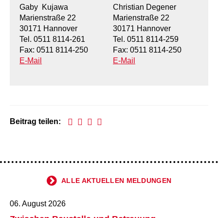
Kindertagesstätte Johannes-Lau-Hof
Kindertagesstätte Herbartstraße
Gaby Kujawa
Christian Degener
Marienstraße 22
Marienstraße 22
Kindertagesstätte Klaus-Müller-Kilian-Weg /
Kindertagesstätte Hiltrud-Grote-Weg
30171 Hannover
30171 Hannover
“Mäuseburg” / Familienzentrum
Tel. 0511 8114-261
Tel. 0511 8114-259
Fax: 0511 8114-250
Fax: 0511 8114-250
Kindertagesstätte König-Ludwig-Straße
Kindertagesstätte Ibykusweg / Familienzentrum
E-Mail
E-Mail
Kindertagesstätte Langes Feld “Deisterspatzen”
Kindertagesstätte Johannes-Lau-Hof
Kindertagesstätte Moorlilienweg /
Kindertagesstätte Kapellenbrink /
Familienzentrum
Familienzentrum
Kindertagesstätte Petermannstraße /
Kindertagesstätte Klaus-Müller-Kilian-Weg /
Beitrag teilen:
Familienzentrum
“Mäuseburg” / Familienzentrum
Kindertagesstätte Pfarrlandplatz
Kindertagesstätte König-Ludwig-Straße
Kindertagesstätte Rosenbergstraße
Kindertagesstätte Langes Feld “Deisterspatzen”
ALLE AKTUELLEN MELDUNGEN
Krippe Schleswiger Straße
Kindertagesstätte Levester Straße
06. August 2026