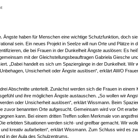
ht
.
Ängste haben für Menschen eine wichtige Schutzfunktion, doch si
tional sein. Ein neues Projekt in Seelze will nun Orte und Plätze in 
entifizieren, die bei Frauen in der Dunkelheit Ängste auslösen: Es he
emeinsam mit der Gleichstellungsbeauftragen Gabriela Giesche und 
ert. „Dabei handelt es sich um Spaziergänge in der Dunkelheit. Wir 
 Unbehagen, Unsicherheit oder Ängste auslösen“, erklärt AWO Frauen
in drei Abschnitte unterteilt. Zunächst werden sich die Frauen in einem
sgefühl und ihre möglichen Ängste austauschen. „So wollen wir Angst
werden oder Unsicherheit auslösen“, erklärt Wissmann. Beim Spazi
ie zuvor benannten Orte aufgesucht. Gemeinsam wird vor Ort erarbei
egegnen kann. Bei einem dritten Treffen sollen Merkmale von angstf
e erlebten Situationen werden sicht- und greifbar gemacht. Wir wolle
 und kreativ aufarbeiten“, erklärt Wissmann. Zum Schluss wird es zw
nd in der Aula des Schulzentrums.