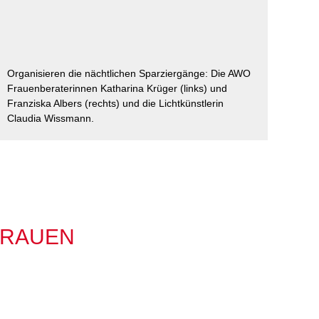
im Arbeitsleben
Behördenbegleitung
Betätigung für
und Formulare
Menschen mit
ausfüllen
psychischen
Beeinträchtigungen
Repair Café
Organisieren die nächtlichen Sparziergänge: Die AWO
Stromsparcheck
Frauenberaterinnen Katharina Krüger (links) und
Familie
Franziska Albers (rechts) und die Lichtkünstlerin
Jugendliche
Claudia Wissmann.
Ältere Menschen
Migration
Menschen mit
Behinderungen
FRAUEN