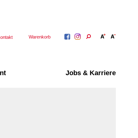
Warenkorb
ontakt
nt
Jobs & Karriere
BERATUNG &
ARBEIT &
BETREUUNG
QUALIFIZIERUNG
Psychosoziale
Beratung &
Angebote
Qualifizierung
Gesetzliche Betreuung
Fortbildung
Beratung für Menschen
n
Quartiersmanagement
mit Schwerbehinderung
ote
Schuldnerberatung