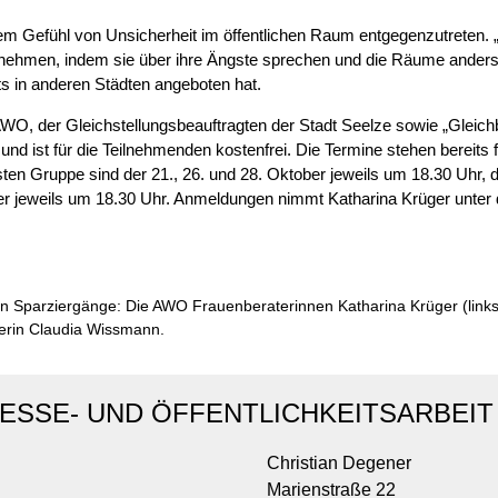
 dem Gefühl von Unsicherheit im öffentlichen Raum entgegenzutreten. 
 nehmen, indem sie über ihre Ängste sprechen und die Räume anders
ts in anderen Städten angeboten hat.
AWO, der Gleichstellungsbeauftragten der Stadt Seelze sowie „Gleic
 und ist für die Teilnehmenden kostenfrei. Die Termine stehen bereits
ten Gruppe sind der 21., 26. und 28. Oktober jeweils um 18.30 Uhr, di
ber jeweils um 18.30 Uhr. Anmeldungen nimmt Katharina Krüger unte
en Sparziergänge: Die AWO Frauenberaterinnen Katharina Krüger (links
tlerin Claudia Wissmann.
ESSE- UND ÖFFENTLICHKEITSARBEIT
Christian Degener
Marienstraße 22