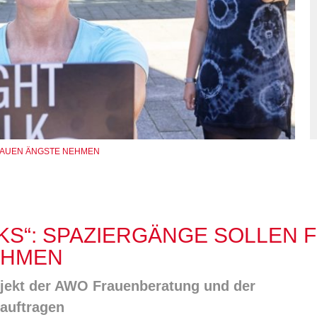
Integrationskurse
enberatung in
Wohnen & Pflege
orf, Lehrte,
Berufssprachkurse
de, Uetze
Information & Hilfe
Kommunikation und
tung für Frauen bei
Teilhabe
licher Gewalt
enhaus in der
on Hannover
angeren- und
angerschafts-
liktberatung
FRAUEN ÄNGSTE NEHMEN
KS“: SPAZIERGÄNGE SOLLEN 
EHMEN
ojekt der AWO Frauenberatung und der
auftragen