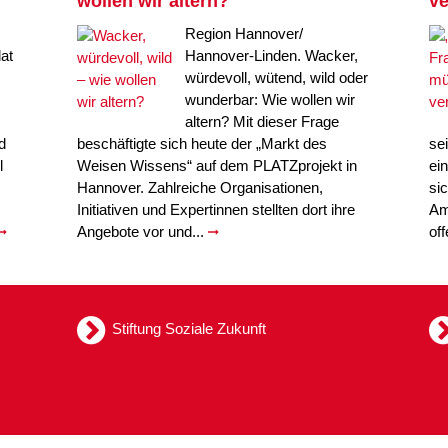
wollen wir altern?
ve
Region Hannover/
at
Hannover-Linden. Wacker,
würdevoll, wütend, wild oder
wunderbar: Wie wollen wir
altern? Mit dieser Frage
d
beschäftigte sich heute der „Markt des
se
l
Weisen Wissens“ auf dem PLATZprojekt in
ei
Hannover. Zahlreiche Organisationen,
si
Initiativen und Expertinnen stellten dort ihre
Am
Angebote vor und...
of
Stiftung Soziale Zukunft