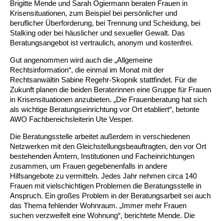
Kindertagesstätte Johannes-Lau-Hof
Kindertagesstätte Herbartstraße
Brigitte Mende und Sarah Ogiermann beraten Frauen in
Krisensituationen, zum Beispiel bei persönlicher und
Kindertagesstätte Klaus-Müller-Kilian-Weg /
beruflicher Überforderung, bei Trennung und Scheidung, bei
Kindertagesstätte Hiltrud-Grote-Weg
“Mäuseburg” / Familienzentrum
Stalking oder bei häuslicher und sexueller Gewalt. Das
Beratungsangebot ist vertraulich, anonym und kostenfrei.
Kindertagesstätte König-Ludwig-Straße
Kindertagesstätte Ibykusweg / Familienzentrum
Gut angenommen wird auch die „Allgemeine
Rechtsinformation“, die einmal im Monat mit der
Kindertagesstätte Langes Feld “Deisterspatzen”
Kindertagesstätte Johannes-Lau-Hof
Rechtsanwältin Sabine Regehr-Skopnik stattfindet. Für die
Zukunft planen die beiden Beraterinnen eine Gruppe für Frauen
Kindertagesstätte Moorlilienweg /
Kindertagesstätte Kapellenbrink /
in Krisensituationen anzubieten. „Die Frauenberatung hat sich
Familienzentrum
Familienzentrum
als wichtige Beratungseinrichtung vor Ort etabliert“, betonte
AWO Fachbereichsleiterin Ute Vesper.
Kindertagesstätte Petermannstraße /
Kindertagesstätte Klaus-Müller-Kilian-Weg /
Familienzentrum
“Mäuseburg” / Familienzentrum
Die Beratungsstelle arbeitet außerdem in verschiedenen
Netzwerken mit den Gleichstellungsbeauftragten, den vor Ort
Kindertagesstätte Pfarrlandplatz
Kindertagesstätte König-Ludwig-Straße
bestehenden Ämtern, Institutionen und Facheinrichtungen
zusammen, um Frauen gegebenenfalls in andere
Hilfsangebote zu vermitteln. Jedes Jahr nehmen circa 140
Kindertagesstätte Rosenbergstraße
Kindertagesstätte Langes Feld “Deisterspatzen”
Frauen mit vielschichtigen Problemen die Beratungsstelle in
Anspruch. Ein großes Problem in der Beratungsarbeit sei auch
Krippe Schleswiger Straße
Kindertagesstätte Levester Straße
das Thema fehlender Wohnraum. „Immer mehr Frauen
suchen verzweifelt eine Wohnung“, berichtete Mende. Die