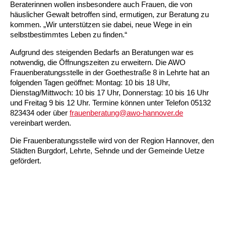
Kindertagesstätte Moorlilienweg /
Beraterinnen wollen insbesondere auch Frauen, die von
Kindertagesstätte Schneiderberg
Offene Sprach-Sprechstunde
Familienzentrum
häuslicher Gewalt betroffen sind, ermutigen, zur Beratung zu
kommen. „Wir unterstützen sie dabei, neue Wege in ein
Kindertagesstätte Sylter Weg
Kindertagesstätte Mühenkamp / Familienzentrum
selbstbestimmtes Leben zu finden.“
Aufgrund des steigenden Bedarfs an Beratungen war es
Kindertagesstätte Petermannstraße /
Kindertagesstätte Tresckowstraße
Familienzentrum
notwendig, die Öffnungszeiten zu erweitern. Die AWO
Frauenberatungsstelle in der Goethestraße 8 in Lehrte hat an
folgenden Tagen geöffnet: Montag: 10 bis 18 Uhr,
Kindertagesstätte Voltmerstraße
Kindertagesstätte Pfarrlandplatz
Dienstag/Mittwoch: 10 bis 17 Uhr, Donnerstag: 10 bis 16 Uhr
und Freitag 9 bis 12 Uhr. Termine können unter Telefon 05132
Kindertagesstätte Wiehbergstraße
Hör- und Sprachheilkindergarten Ratswiese
823434 oder über
frauenberatung@awo-hannover.de
vereinbart werden.
Kindertagesstätte Rosenbergstraße
Die Frauenberatungsstelle wird von der Region Hannover, den
Städten Burgdorf, Lehrte, Sehnde und der Gemeinde Uetze
Kindertagesstätte Schneiderberg
gefördert.
Kindertagesstätte Schweriner Straße /
Familienzentrum
Kindertagesstätte Sylter Weg