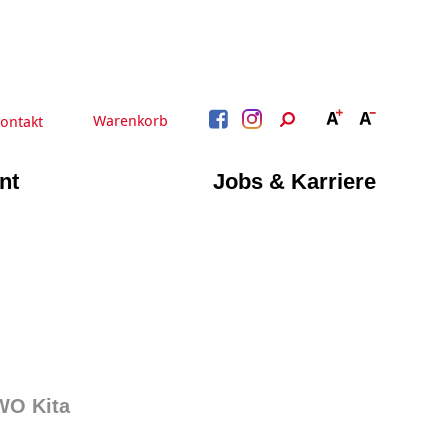
Warenkorb
ontakt
nt
Jobs & Karriere
BERATUNG &
ARBEIT &
BETREUUNG
QUALIFIZIERUNG
Beratung &
Psychosoziale Angebote
Qualifizierung
Gesetzliche Betreuung
Fortbildung
Quartiersmanagement
Beratung für Menschen
n
Schuldnerberatung
mit Schwerbehinderung
im Arbeitsleben
Behördenbegleitung
WO Kita
und Formulare
Betätigung für
ausfüllen
Menschen mit