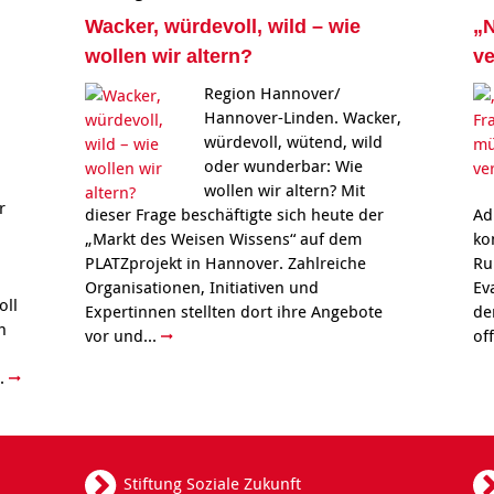
Wacker, würdevoll, wild – wie
„N
wollen wir altern?
ve
Region Hannover/
Hannover-Linden. Wacker,
würdevoll, wütend, wild
oder wunderbar: Wie
wollen wir altern? Mit
r
dieser Frage beschäftigte sich heute der
Ad
„Markt des Weisen Wissens“ auf dem
ko
PLATZprojekt in Hannover. Zahlreiche
Ru
Organisationen, Initiativen und
Ev
oll
Expertinnen stellten dort ihre Angebote
de
h
vor und...
of
..
Stiftung Soziale Zukunft