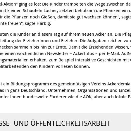
l-Aktion“ ging es los: Die Kinder trampelten die Wege zwischen de
mit kleinen Schaufeln Löcher, setzten behutsam die Pflanzen ein u
ir die Pflanzen noch Gießen, damit sie gut wachsen können“, sagte
nte freuen“, sagte Harbig.
en die Kinder an diesem Tag auf ihrem neuen Acker an. Die Pfle
eitung der Erzieherinnen und Erzieher. Die Aufgaben reichen vo
necken sammeln bis hin zur Ernte. Damit die Erziehenden wissen,
sie einen wöchentlichen Newsletter – AckerInfos – per E-Mail. Auß
dungsmaterialien erhalten, zum Beispiel interaktive Geschichten m
Mitarbeitenden den Kindern vorlesen können.
t ein Bildungsprogramm des gemeinnützigen Vereins Ackerdemia u
as in ganz Deutschland. Unternehmen, Organisationen und Einzels
 unter ihnen bundesweite Förderer wie die AOK, aber auch lokale P
SSE- UND ÖFFENTLICHKEITSARBEIT