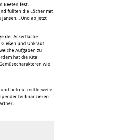
n Beeten fest.
nd füllten die Löcher mit
 Jansen. „Und ab jetzt
ge der Ackerfläche
n Gießen und Unkraut
 welche Aufgaben zu
erdem hat die Kita
it Gemüsecharakteren wie
nd betreut mittlerweile
pender teilfinanzieren
artner.