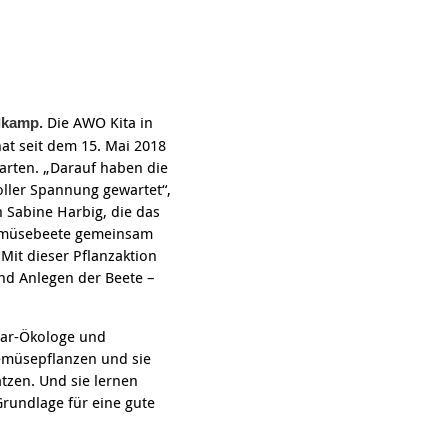
psychischen
Repair Café
Beeinträchtigungen
Stromsparcheck
Familie
Jugendliche
Ältere Menschen
Die AWO Kita in
lkamp.
at seit dem 15. Mai 2018
Migration
rten. „Darauf haben die
Menschen mit
oller Spannung gewartet“,
Behinderungen
n Sabine Harbig, die das
Gemüsebeete gemeinsam
Mit dieser Pflanzaktion
und Anlegen der Beete –
grar-Ökologe und
emüsepflanzen und sie
tzen. Und sie lernen
rundlage für eine gute