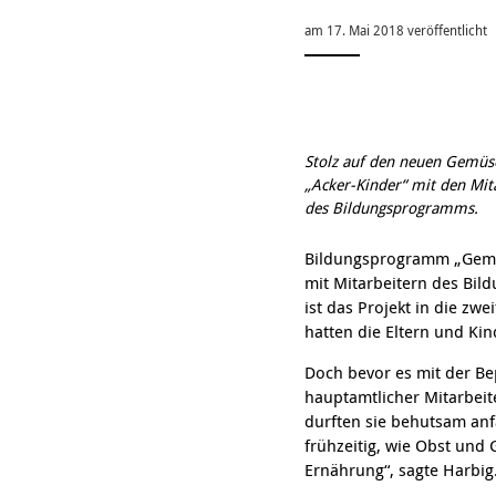
Geschäftsbericht
Schule
Bera
Wohnen
am 17. Mai 2018 veröffentlicht
Freizeiten
häus
Gesundheit & Sport
Frau
Regi
Rat & Hilfe
Schw
Schw
Konf
Stolz auf den neuen Gemüs
„Acker-Kinder“ mit den Mit
des Bildungsprogramms.
Bildungsprogramm „Gemü
mit Mitarbeitern des Bil
ist das Projekt in die z
hatten die Eltern und Ki
Doch bevor es mit der Be
hauptamtlicher Mitarbei
durften sie behutsam anf
frühzeitig, wie Obst und
Ernährung“, sagte Harbig