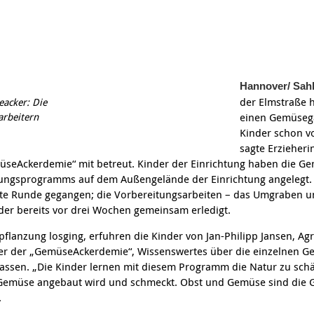
Kommunikation und
Information & Hilfe
tung für Frauen bei
Teilhabe
licher Gewalt
enhaus in der
on Hannover
angeren- und
angerschafts-
Hannover/ Sah
liktberatung
der Elmstraße h
eacker: Die
arbeitern
einen Gemüsega
Kinder schon v
sagte Erzieheri
seAckerdemie“ mit betreut. Kinder der Einrichtung haben die 
dungsprogramms auf dem Außengelände der Einrichtung angelegt. 
weite Runde gegangen; die Vorbereitungsarbeiten – das Umgraben 
nder bereits vor drei Wochen gemeinsam erledigt.
pflanzung losging, erfuhren die Kinder von Jan-Philipp Jansen, A
ter der „GemüseAckerdemie“, Wissenswertes über die einzelnen G
assen. „Die Kinder lernen mit diesem Programm die Natur zu schä
 Gemüse angebaut wird und schmeckt. Obst und Gemüse sind die G
.