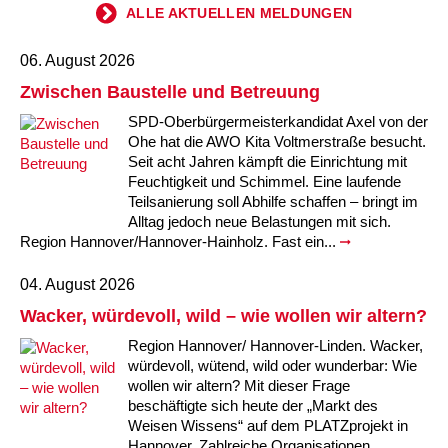
Kindertagesstätte Johannes-Lau-Hof
Kindertagesstätte Herbartstraße
ALLE AKTUELLEN MELDUNGEN
Kindertagesstätte Klaus-Müller-Kilian-Weg /
Kindertagesstätte Hiltrud-Grote-Weg
06. August 2026
“Mäuseburg” / Familienzentrum
Zwischen Baustelle und Betreuung
Kindertagesstätte König-Ludwig-Straße
Kindertagesstätte Ibykusweg / Familienzentrum
SPD-Oberbürgermeisterkandidat Axel von der
Ohe hat die AWO Kita Voltmerstraße besucht.
Kindertagesstätte Langes Feld “Deisterspatzen”
Kindertagesstätte Johannes-Lau-Hof
Seit acht Jahren kämpft die Einrichtung mit
Feuchtigkeit und Schimmel. Eine laufende
Kindertagesstätte Moorlilienweg /
Kindertagesstätte Kapellenbrink /
Teilsanierung soll Abhilfe schaffen – bringt im
Familienzentrum
Familienzentrum
Alltag jedoch neue Belastungen mit sich.
Region Hannover/Hannover-Hainholz. Fast ein...
Kindertagesstätte Petermannstraße /
Kindertagesstätte Klaus-Müller-Kilian-Weg /
Familienzentrum
“Mäuseburg” / Familienzentrum
04. August 2026
Kindertagesstätte Pfarrlandplatz
Kindertagesstätte König-Ludwig-Straße
Wacker, würdevoll, wild – wie wollen wir altern?
Region Hannover/ Hannover-Linden. Wacker,
Kindertagesstätte Rosenbergstraße
Kindertagesstätte Langes Feld “Deisterspatzen”
würdevoll, wütend, wild oder wunderbar: Wie
wollen wir altern? Mit dieser Frage
beschäftigte sich heute der „Markt des
Krippe Schleswiger Straße
Kindertagesstätte Levester Straße
Weisen Wissens“ auf dem PLATZprojekt in
Hannover. Zahlreiche Organisationen,