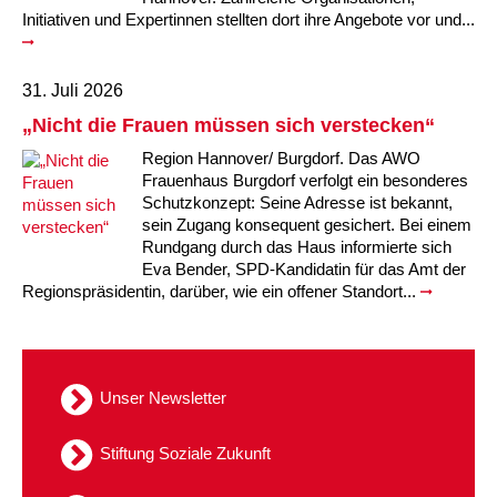
Kindertagesstätte Moorlilienweg /
Kindertagesstätte Schneiderberg
Offene Sprach-Sprechstunde
Initiativen und Expertinnen stellten dort ihre Angebote vor und...
Familienzentrum
Kindertagesstätte Sylter Weg
Kindertagesstätte Mühenkamp / Familienzentrum
31. Juli 2026
Kindertagesstätte Petermannstraße /
„Nicht die Frauen müssen sich verstecken“
Kindertagesstätte Tresckowstraße
Familienzentrum
Region Hannover/ Burgdorf. Das AWO
Frauenhaus Burgdorf verfolgt ein besonderes
Kindertagesstätte Voltmerstraße
Kindertagesstätte Pfarrlandplatz
Schutzkonzept: Seine Adresse ist bekannt,
sein Zugang konsequent gesichert. Bei einem
Kindertagesstätte Wiehbergstraße
Hör- und Sprachheilkindergarten Ratswiese
Rundgang durch das Haus informierte sich
Eva Bender, SPD-Kandidatin für das Amt der
Regionspräsidentin, darüber, wie ein offener Standort...
Kindertagesstätte Rosenbergstraße
Kindertagesstätte Schneiderberg
Unser Newsletter
Kindertagesstätte Schweriner Straße /
Familienzentrum
Stiftung Soziale Zukunft
Kindertagesstätte Sylter Weg