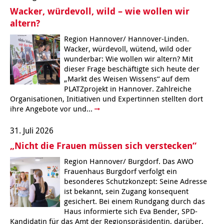
Wacker, würdevoll, wild – wie wollen wir
Kindertagesstätte Moorlilienweg /
Kindertagesstätte Schneiderberg
Offene Sprach-Sprechstunde
Familienzentrum
altern?
Region Hannover/ Hannover-Linden.
Kindertagesstätte Sylter Weg
Kindertagesstätte Mühenkamp / Familienzentrum
Wacker, würdevoll, wütend, wild oder
wunderbar: Wie wollen wir altern? Mit
Kindertagesstätte Petermannstraße /
Kindertagesstätte Tresckowstraße
dieser Frage beschäftigte sich heute der
Familienzentrum
„Markt des Weisen Wissens“ auf dem
PLATZprojekt in Hannover. Zahlreiche
Kindertagesstätte Voltmerstraße
Kindertagesstätte Pfarrlandplatz
Organisationen, Initiativen und Expertinnen stellten dort
ihre Angebote vor und...
Kindertagesstätte Wiehbergstraße
Hör- und Sprachheilkindergarten Ratswiese
31. Juli 2026
Kindertagesstätte Rosenbergstraße
„Nicht die Frauen müssen sich verstecken“
Region Hannover/ Burgdorf. Das AWO
Kindertagesstätte Schneiderberg
Frauenhaus Burgdorf verfolgt ein
besonderes Schutzkonzept: Seine Adresse
Kindertagesstätte Schweriner Straße /
ist bekannt, sein Zugang konsequent
Familienzentrum
gesichert. Bei einem Rundgang durch das
Haus informierte sich Eva Bender, SPD-
Kindertagesstätte Sylter Weg
Kandidatin für das Amt der Regionspräsidentin, darüber,