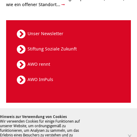
wie ein offener Standort...
Kindertagesstätte Tresckowstraße
Kindertagesstätte Voltmerstraße
Unser Newsletter
Kindertagesstätte Wiehbergstraße
Stiftung Soziale Zukunft
AWO rennt
AWO ImPuls
Kontakt
Datenschutz
Sitemap
Hinweis zur Verwendung von Cookies
Hinweisgebersystem
Impressum
Wir verwenden Cookies für einige Funktionen auf
unserer Website, um ordnungsgemäß zu
funktionieren, um Analysen zu sammeln, um das
Erlebnis eines Besuchers zu verstehen und zu