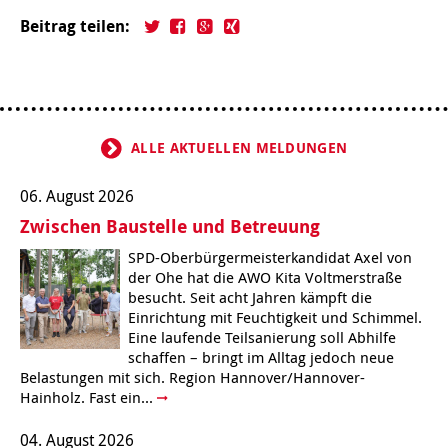
Kindertagesstätte Johannes-Lau-Hof
Kindertagesstätte Herbartstraße
Beitrag teilen:
Kindertagesstätte Klaus-Müller-Kilian-Weg /
Kindertagesstätte Hiltrud-Grote-Weg
“Mäuseburg” / Familienzentrum
Kindertagesstätte König-Ludwig-Straße
Kindertagesstätte Ibykusweg / Familienzentrum
ALLE AKTUELLEN MELDUNGEN
Kindertagesstätte Langes Feld “Deisterspatzen”
Kindertagesstätte Johannes-Lau-Hof
06. August 2026
Kindertagesstätte Moorlilienweg /
Kindertagesstätte Kapellenbrink /
Zwischen Baustelle und Betreuung
Familienzentrum
Familienzentrum
SPD-Oberbürgermeisterkandidat Axel von
Kindertagesstätte Petermannstraße /
Kindertagesstätte Klaus-Müller-Kilian-Weg /
der Ohe hat die AWO Kita Voltmerstraße
Familienzentrum
“Mäuseburg” / Familienzentrum
besucht. Seit acht Jahren kämpft die
Einrichtung mit Feuchtigkeit und Schimmel.
Kindertagesstätte Pfarrlandplatz
Kindertagesstätte König-Ludwig-Straße
Eine laufende Teilsanierung soll Abhilfe
schaffen – bringt im Alltag jedoch neue
Kindertagesstätte Rosenbergstraße
Kindertagesstätte Langes Feld “Deisterspatzen”
Belastungen mit sich. Region Hannover/Hannover-
Hainholz. Fast ein...
Krippe Schleswiger Straße
Kindertagesstätte Levester Straße
04. August 2026