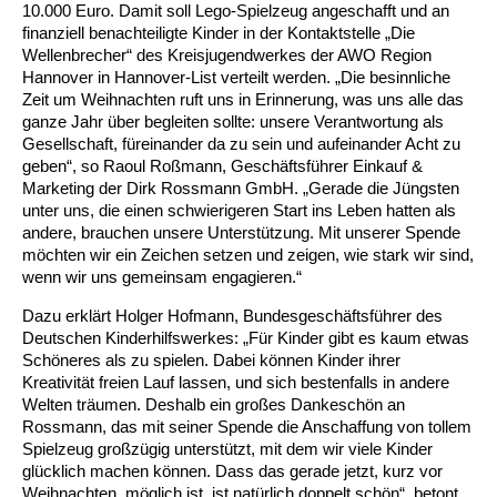
10.000 Euro. Damit soll Lego-Spielzeug angeschafft und an
finanziell benachteiligte Kinder in der Kontaktstelle „Die
Ältere Menschen
Online Pflege- und Seniorenberatung
Helfende Hände
Beratungsangebote
Jugendwohnen im Stadtteil
Ortsverein Arnum
Ortsverein Godshorn
Kindertagesstätte Freytagstraße
Kindertagesstätte Elmstraße / Familienzentrum
Kindertagesstätte Pfarrlandplatz
Kindertagesstätte Mühenkamp / Familienzentrum
Life Kinetik
Wellenbrecher“ des Kreisjugendwerkes der AWO Region
Hannover in Hannover-List verteilt werden. „Die besinnliche
Kindertagesstätte Freudenthalstraße /
Kindertagesstätte Petermannstraße /
Zeit um Weihnachten ruft uns in Erinnerung, was uns alle das
Migration
Pflege und Wohnen
Behördenbegleitung und Formularausfüllhilfe
Ortsverein Barsinghausen
Ortsverein Garbsen
Kindertagesstätte Gehägestraße
Kindertagesstätte Rosenbergstraße
Yoga mit Baby
Familienzentrum
Familienzentrum
ganze Jahr über begleiten sollte: unsere Verantwortung als
Gesellschaft, füreinander da zu sein und aufeinander Acht zu
Kindertagesstätte Gottfried-Keller-Straße /
Kindertagesstätte Schweriner Straße /
Menschen mit Behinderungen
Mehrsprachige Beratung
Berufssprachkurse
Ortsverein Bennigsen
Ortsverein Fuhrberg
Kindertagesstätte Freytagstraße
Hort Salzmannstraße
Yoga in der Schwangerschaft
geben“, so Raoul Roßmann, Geschäftsführer Einkauf &
Familienzentrum
Familienzentrum
Marketing der Dirk Rossmann GmbH. „Gerade die Jüngsten
Kindertagesstätte Schweriner Straße /
unter uns, die einen schwierigeren Start ins Leben hatten als
Wegweiser Seniorenkompass
Migrationsberatung für junge Menschen
Ortsverein Bredenbeck
Ortsverein Berenbostel
Kindertagesstätte Große Pranke
Kindertagesstätte Gehägestraße
Stretch und Relax
Familienzentrum
andere, brauchen unsere Unterstützung. Mit unserer Spende
möchten wir ein Zeichen setzen und zeigen, wie stark wir sind,
Infotelefon
Interkulturelle Beratung für ältere Menschen
Ortsverein Burgdorf
Kindertagesstätte Herbartstraße
Kindertagesstätte Gorch-Fock-Straße
Außenstelle Hort Stenhusenstraße
Kindertagesstätte Sylter Weg
Fitness für Frauen
wenn wir uns gemeinsam engagieren.“
Dazu erklärt Holger Hofmann, Bundesgeschäftsführer des
Kindertagesstätte Gottfried-Keller-Straße /
Ortsverein Burgdorf
Kindertagesstätte Hiltrud-Grote-Weg
Deutschen Kinderhilfswerkes: „Für Kinder gibt es kaum etwas
Familienzentrum
Schöneres als zu spielen. Dabei können Kinder ihrer
Kreativität freien Lauf lassen, und sich bestenfalls in andere
Ortsverein Engelbostel-Schulenburg
Krippe Höltystraße
Kindertagesstätte Große Pranke
Welten träumen. Deshalb ein großes Dankeschön an
Rossmann, das mit seiner Spende die Anschaffung von tollem
Kindertagesstätte Ibykusweg / Familienzentrum
Kindertagesstätte Harenberger Straße
Spielzeug großzügig unterstützt, mit dem wir viele Kinder
glücklich machen können. Dass das gerade jetzt, kurz vor
Weihnachten, möglich ist, ist natürlich doppelt schön“, betont