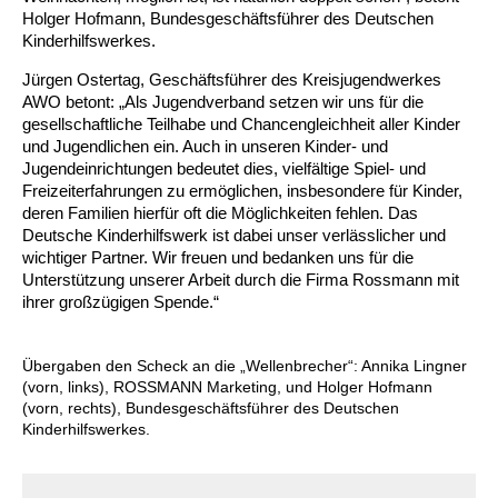
Kindertagesstätte Johannes-Lau-Hof
Kindertagesstätte Herbartstraße
Holger Hofmann, Bundesgeschäftsführer des Deutschen
Kinderhilfswerkes.
Kindertagesstätte Klaus-Müller-Kilian-Weg /
Kindertagesstätte Hiltrud-Grote-Weg
“Mäuseburg” / Familienzentrum
Jürgen Ostertag, Geschäftsführer des Kreisjugendwerkes
AWO betont: „Als Jugendverband setzen wir uns für die
Kindertagesstätte König-Ludwig-Straße
Kindertagesstätte Ibykusweg / Familienzentrum
gesellschaftliche Teilhabe und Chancengleichheit aller Kinder
und Jugendlichen ein. Auch in unseren Kinder- und
Jugendeinrichtungen bedeutet dies, vielfältige Spiel- und
Kindertagesstätte Langes Feld “Deisterspatzen”
Kindertagesstätte Johannes-Lau-Hof
Freizeiterfahrungen zu ermöglichen, insbesondere für Kinder,
deren Familien hierfür oft die Möglichkeiten fehlen. Das
Kindertagesstätte Moorlilienweg /
Kindertagesstätte Kapellenbrink /
Deutsche Kinderhilfswerk ist dabei unser verlässlicher und
Familienzentrum
Familienzentrum
wichtiger Partner. Wir freuen und bedanken uns für die
Kindertagesstätte Petermannstraße /
Kindertagesstätte Klaus-Müller-Kilian-Weg /
Unterstützung unserer Arbeit durch die Firma Rossmann mit
Familienzentrum
“Mäuseburg” / Familienzentrum
ihrer großzügigen Spende.“
Kindertagesstätte Pfarrlandplatz
Kindertagesstätte König-Ludwig-Straße
Übergaben den Scheck an die „Wellenbrecher“: Annika Lingner
(vorn, links), ROSSMANN Marketing, und Holger Hofmann
Kindertagesstätte Rosenbergstraße
Kindertagesstätte Langes Feld “Deisterspatzen”
(vorn, rechts), Bundesgeschäftsführer des Deutschen
Kinderhilfswerkes.
Krippe Schleswiger Straße
Kindertagesstätte Levester Straße