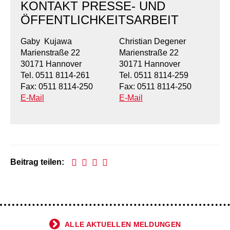
Kindertagesstätte Moorlilienweg /
KONTAKT PRESSE- UND
Kindertagesstätte Schneiderberg
Offene Sprach-Sprechstunde
Familienzentrum
ÖFFENTLICHKEITSARBEIT
Kindertagesstätte Sylter Weg
Kindertagesstätte Mühenkamp / Familienzentrum
Gaby Kujawa
Christian Degener
Marienstraße 22
Marienstraße 22
Kindertagesstätte Petermannstraße /
Kindertagesstätte Tresckowstraße
Familienzentrum
30171 Hannover
30171 Hannover
Tel. 0511 8114-261
Tel. 0511 8114-259
Kindertagesstätte Voltmerstraße
Kindertagesstätte Pfarrlandplatz
Fax: 0511 8114-250
Fax: 0511 8114-250
E-Mail
E-Mail
Kindertagesstätte Wiehbergstraße
Hör- und Sprachheilkindergarten Ratswiese
Kindertagesstätte Rosenbergstraße
Beitrag teilen:
Kindertagesstätte Schneiderberg
Kindertagesstätte Schweriner Straße /
Familienzentrum
Kindertagesstätte Sylter Weg
ALLE AKTUELLEN MELDUNGEN