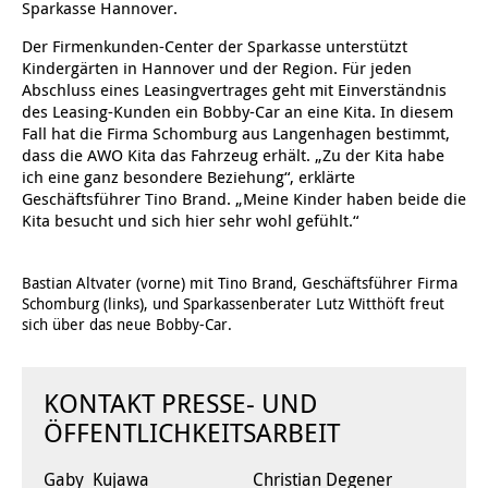
Sparkasse Hannover.
Ältere Menschen
Online Pflege- und Seniorenberatung
Helfende Hände
Beratungsangebote
Jugendwohnen im Stadtteil
Ortsverein Arnum
Ortsverein Godshorn
Kindertagesstätte Freytagstraße
Kindertagesstätte Elmstraße / Familienzentrum
Kindertagesstätte Pfarrlandplatz
Kindertagesstätte Mühenkamp / Familienzentrum
Life Kinetik
Der Firmenkunden-Center der Sparkasse unterstützt
Kindergärten in Hannover und der Region. Für jeden
Abschluss eines Leasingvertrages geht mit Einverständnis
Kindertagesstätte Freudenthalstraße /
Kindertagesstätte Petermannstraße /
Migration
Pflege und Wohnen
Behördenbegleitung und Formularausfüllhilfe
Ortsverein Barsinghausen
Ortsverein Garbsen
Kindertagesstätte Gehägestraße
Kindertagesstätte Rosenbergstraße
Yoga mit Baby
Familienzentrum
Familienzentrum
des Leasing-Kunden ein Bobby-Car an eine Kita. In diesem
Fall hat die Firma Schomburg aus Langenhagen bestimmt,
Kindertagesstätte Gottfried-Keller-Straße /
Kindertagesstätte Schweriner Straße /
dass die AWO Kita das Fahrzeug erhält. „Zu der Kita habe
Menschen mit Behinderungen
Mehrsprachige Beratung
Berufssprachkurse
Ortsverein Bennigsen
Ortsverein Fuhrberg
Kindertagesstätte Freytagstraße
Hort Salzmannstraße
Yoga in der Schwangerschaft
Familienzentrum
Familienzentrum
ich eine ganz besondere Beziehung“, erklärte
Geschäftsführer Tino Brand. „Meine Kinder haben beide die
Kindertagesstätte Schweriner Straße /
Wegweiser Seniorenkompass
Migrationsberatung für junge Menschen
Ortsverein Bredenbeck
Ortsverein Berenbostel
Kindertagesstätte Große Pranke
Kindertagesstätte Gehägestraße
Stretch und Relax
Kita besucht und sich hier sehr wohl gefühlt.“
Familienzentrum
Infotelefon
Interkulturelle Beratung für ältere Menschen
Ortsverein Burgdorf
Kindertagesstätte Herbartstraße
Kindertagesstätte Gorch-Fock-Straße
Außenstelle Hort Stenhusenstraße
Kindertagesstätte Sylter Weg
Fitness für Frauen
Bastian Altvater (vorne) mit Tino Brand, Geschäftsführer Firma
Schomburg (links), und Sparkassenberater Lutz Witthöft freut
Kindertagesstätte Gottfried-Keller-Straße /
Ortsverein Burgdorf
Kindertagesstätte Hiltrud-Grote-Weg
sich über das neue Bobby-Car.
Familienzentrum
Ortsverein Engelbostel-Schulenburg
Krippe Höltystraße
Kindertagesstätte Große Pranke
KONTAKT PRESSE- UND
ÖFFENTLICHKEITSARBEIT
Kindertagesstätte Ibykusweg / Familienzentrum
Kindertagesstätte Harenberger Straße
Gaby Kujawa
Christian Degener
Kindertagesstätte Johannes-Lau-Hof
Kindertagesstätte Herbartstraße