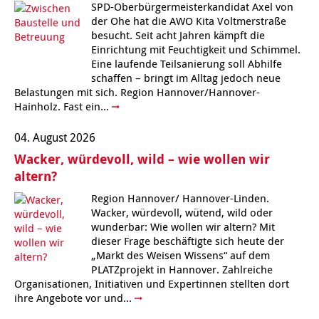
Kindertagesstätte Moorlilienweg /
SPD-Oberbürgermeisterkandidat Axel von
Kindertagesstätte Schneiderberg
Offene Sprach-Sprechstunde
Familienzentrum
der Ohe hat die AWO Kita Voltmerstraße
besucht. Seit acht Jahren kämpft die
Kindertagesstätte Sylter Weg
Kindertagesstätte Mühenkamp / Familienzentrum
Einrichtung mit Feuchtigkeit und Schimmel.
Eine laufende Teilsanierung soll Abhilfe
Kindertagesstätte Petermannstraße /
schaffen – bringt im Alltag jedoch neue
Kindertagesstätte Tresckowstraße
Familienzentrum
Belastungen mit sich. Region Hannover/Hannover-
Hainholz. Fast ein...
Kindertagesstätte Voltmerstraße
Kindertagesstätte Pfarrlandplatz
04. August 2026
Kindertagesstätte Wiehbergstraße
Hör- und Sprachheilkindergarten Ratswiese
Wacker, würdevoll, wild – wie wollen wir
altern?
Kindertagesstätte Rosenbergstraße
Region Hannover/ Hannover-Linden.
Wacker, würdevoll, wütend, wild oder
Kindertagesstätte Schneiderberg
wunderbar: Wie wollen wir altern? Mit
dieser Frage beschäftigte sich heute der
„Markt des Weisen Wissens“ auf dem
Kindertagesstätte Schweriner Straße /
Familienzentrum
PLATZprojekt in Hannover. Zahlreiche
Organisationen, Initiativen und Expertinnen stellten dort
ihre Angebote vor und...
Kindertagesstätte Sylter Weg