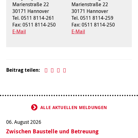
Marienstraße 22
Marienstraße 22
30171 Hannover
30171 Hannover
Kindertagesstätte Klaus-Müller-Kilian-Weg /
Kindertagesstätte Hiltrud-Grote-Weg
Tel. 0511 8114-261
Tel. 0511 8114-259
“Mäuseburg” / Familienzentrum
Fax: 0511 8114-250
Fax: 0511 8114-250
E-Mail
E-Mail
Kindertagesstätte König-Ludwig-Straße
Kindertagesstätte Ibykusweg / Familienzentrum
Kindertagesstätte Langes Feld “Deisterspatzen”
Kindertagesstätte Johannes-Lau-Hof
Kindertagesstätte Moorlilienweg /
Kindertagesstätte Kapellenbrink /
Familienzentrum
Familienzentrum
Beitrag teilen:
Kindertagesstätte Petermannstraße /
Kindertagesstätte Klaus-Müller-Kilian-Weg /
Familienzentrum
“Mäuseburg” / Familienzentrum
Kindertagesstätte Pfarrlandplatz
Kindertagesstätte König-Ludwig-Straße
ALLE AKTUELLEN MELDUNGEN
Kindertagesstätte Rosenbergstraße
Kindertagesstätte Langes Feld “Deisterspatzen”
06. August 2026
Krippe Schleswiger Straße
Kindertagesstätte Levester Straße
Zwischen Baustelle und Betreuung