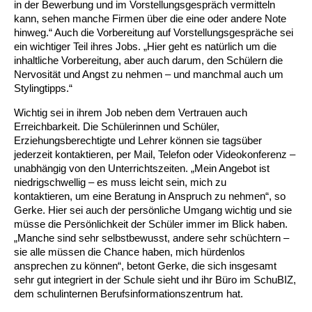
Kindertagesstätte Moorlilienweg /
in der Bewerbung und im Vorstellungsgespräch vermitteln
Kindertagesstätte Schneiderberg
Offene Sprach-Sprechstunde
Familienzentrum
kann, sehen manche Firmen über die eine oder andere Note
hinweg.“ Auch die Vorbereitung auf Vorstellungsgespräche sei
Kindertagesstätte Sylter Weg
Kindertagesstätte Mühenkamp / Familienzentrum
ein wichtiger Teil ihres Jobs. „Hier geht es natürlich um die
inhaltliche Vorbereitung, aber auch darum, den Schülern die
Kindertagesstätte Petermannstraße /
Nervosität und Angst zu nehmen – und manchmal auch um
Kindertagesstätte Tresckowstraße
Familienzentrum
Stylingtipps.“
Wichtig sei in ihrem Job neben dem Vertrauen auch
Kindertagesstätte Voltmerstraße
Kindertagesstätte Pfarrlandplatz
Erreichbarkeit. Die Schülerinnen und Schüler,
Erziehungsberechtigte und Lehrer können sie tagsüber
Kindertagesstätte Wiehbergstraße
Hör- und Sprachheilkindergarten Ratswiese
jederzeit kontaktieren, per Mail, Telefon oder Videokonferenz –
unabhängig von den Unterrichtszeiten. „Mein Angebot ist
niedrigschwellig – es muss leicht sein, mich zu
Kindertagesstätte Rosenbergstraße
kontaktieren, um eine Beratung in Anspruch zu nehmen“, so
Gerke. Hier sei auch der persönliche Umgang wichtig und sie
Kindertagesstätte Schneiderberg
müsse die Persönlichkeit der Schüler immer im Blick haben.
„Manche sind sehr selbstbewusst, andere sehr schüchtern –
Kindertagesstätte Schweriner Straße /
sie alle müssen die Chance haben, mich hürdenlos
Familienzentrum
ansprechen zu können“, betont Gerke, die sich insgesamt
sehr gut integriert in der Schule sieht und ihr Büro im SchuBIZ,
Kindertagesstätte Sylter Weg
dem schulinternen Berufsinformationszentrum hat.