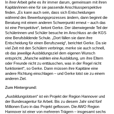
In ihrer Arbeit gehe es ihr immer darum, gemeinsam mit ihren
Kindertagesstätte Tresckowstraße
Kapitän/innen eine für sie passende Anschlussperspektive
finden. „Es kann auch sein, dass sich Entscheidungen
während des Bewerbungsprozesses ändern, dann beginnt die
Kindertagesstätte Voltmerstraße
Beratung mit einem anderen Schwerpunkt erneut – auch das
ist eine Perspektive“, betont Gerke. Der überwiegende Teil der
Kindertagesstätte Wiehbergstraße
Schülerinnen und Schüler besuche im Anschluss an die KGS
eine Berufsbildende Schule. „Dort fällen sie dann ihre
Entscheidung für einen Berufszweig“, berichtet Gerke. Da sie
viel Zeit mit den Schülern verbringe, merke sie auch schnell,
ob das jeweilige Ausbildungsziel dem eigenen Wunsch
entspricht. „Manche wählen eine Ausbildung, um ihre Eltern
oder Freunde nicht zu enttäuschen, was in der Regel nicht
funktioniert“, so Gerke. Dann müssen ihre Kapitäne eine
andere Richtung einschlagen – und Gerke lotst sie zu einem
anderen Ziel.
Zum Hintergrund:
„Ausbildungslotsen“ ist ein Projekt der Region Hannover und
der Bundesagentur für Arbeit. Bis zu diesem Jahr sind fünf
Millionen Euro in das Projekt geflossen. Die AWO Region
Hannover ist einer von mehreren Trägern – insgesamt sechs