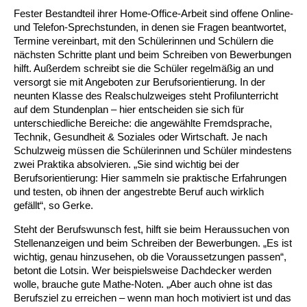
Kindertagesstätte Johannes-Lau-Hof
Kindertagesstätte Herbartstraße
Fester Bestandteil ihrer Home-Office-Arbeit sind offene Online-
und Telefon-Sprechstunden, in denen sie Fragen beantwortet,
Kindertagesstätte Klaus-Müller-Kilian-Weg /
Kindertagesstätte Hiltrud-Grote-Weg
Termine vereinbart, mit den Schülerinnen und Schülern die
“Mäuseburg” / Familienzentrum
nächsten Schritte plant und beim Schreiben von Bewerbungen
hilft. Außerdem schreibt sie die Schüler regelmäßig an und
Kindertagesstätte König-Ludwig-Straße
Kindertagesstätte Ibykusweg / Familienzentrum
versorgt sie mit Angeboten zur Berufsorientierung. In der
neunten Klasse des Realschulzweiges steht Profilunterricht
Kindertagesstätte Langes Feld “Deisterspatzen”
Kindertagesstätte Johannes-Lau-Hof
auf dem Stundenplan – hier entscheiden sie sich für
unterschiedliche Bereiche: die angewählte Fremdsprache,
Kindertagesstätte Moorlilienweg /
Kindertagesstätte Kapellenbrink /
Technik, Gesundheit & Soziales oder Wirtschaft. Je nach
Familienzentrum
Familienzentrum
Schulzweig müssen die Schülerinnen und Schüler mindestens
zwei Praktika absolvieren. „Sie sind wichtig bei der
Kindertagesstätte Petermannstraße /
Kindertagesstätte Klaus-Müller-Kilian-Weg /
Berufsorientierung: Hier sammeln sie praktische Erfahrungen
Familienzentrum
“Mäuseburg” / Familienzentrum
und testen, ob ihnen der angestrebte Beruf auch wirklich
gefällt“, so Gerke.
Kindertagesstätte Pfarrlandplatz
Kindertagesstätte König-Ludwig-Straße
Steht der Berufswunsch fest, hilft sie beim Heraussuchen von
Stellenanzeigen und beim Schreiben der Bewerbungen. „Es ist
Kindertagesstätte Rosenbergstraße
Kindertagesstätte Langes Feld “Deisterspatzen”
wichtig, genau hinzusehen, ob die Voraussetzungen passen“,
betont die Lotsin. Wer beispielsweise Dachdecker werden
Krippe Schleswiger Straße
Kindertagesstätte Levester Straße
wolle, brauche gute Mathe-Noten. „Aber auch ohne ist das
Berufsziel zu erreichen – wenn man hoch motiviert ist und das