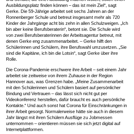
Ausbildungsplatz finden können – das ist mein Ziel“, sagt
Gerke. Die 59-Jährige arbeitet seit sechs Jahren an der
Ältere Menschen
Online Pflege- und Seniorenberatung
Helfende Hände
Beratungsangebote
Jugendwohnen im Stadtteil
Ortsverein Arnum
Ortsverein Godshorn
Kindertagesstätte Freytagstraße
Kindertagesstätte Elmstraße / Familienzentrum
Kindertagesstätte Pfarrlandplatz
Kindertagesstätte Mühenkamp / Familienzentrum
Life Kinetik
Ronnenberger Schule und betreut insgesamt mehr als 720
Kinder der Jahrgänge acht bis zehn in allen Schulzweigen. „Ich
Kindertagesstätte Freudenthalstraße /
Kindertagesstätte Petermannstraße /
Migration
Pflege und Wohnen
Behördenbegleitung und Formularausfüllhilfe
Ortsverein Barsinghausen
Ortsverein Garbsen
Kindertagesstätte Gehägestraße
Kindertagesstätte Rosenbergstraße
Yoga mit Baby
bin aber keine Berufsberaterin“, betont sie. Die Schule wird
Familienzentrum
Familienzentrum
von zwei Berufsberaterinnen der Arbeitsagentur betreut, mit
Kindertagesstätte Gottfried-Keller-Straße /
Kindertagesstätte Schweriner Straße /
denen Gerke eng zusammenarbeitet. – Gerke hilft den
Menschen mit Behinderungen
Mehrsprachige Beratung
Berufssprachkurse
Ortsverein Bennigsen
Ortsverein Fuhrberg
Kindertagesstätte Freytagstraße
Hort Salzmannstraße
Yoga in der Schwangerschaft
Familienzentrum
Familienzentrum
Schülerinnen und Schülern, ihre Berufswahl umzusetzen. „Sie
sind die Kapitäne, ich bin die Lotsin“, sagt Gerke über ihre
Kindertagesstätte Schweriner Straße /
Wegweiser Seniorenkompass
Migrationsberatung für junge Menschen
Ortsverein Bredenbeck
Ortsverein Berenbostel
Kindertagesstätte Große Pranke
Kindertagesstätte Gehägestraße
Stretch und Relax
Rolle.
Familienzentrum
Die Corona-Pandemie erschwere ihre Arbeit – seit einem Jahr
Infotelefon
Interkulturelle Beratung für ältere Menschen
Ortsverein Burgdorf
Kindertagesstätte Herbartstraße
Kindertagesstätte Gorch-Fock-Straße
Außenstelle Hort Stenhusenstraße
Kindertagesstätte Sylter Weg
Fitness für Frauen
arbeitet sie zeitweise von ihrem Zuhause in der Region
Hannover aus, was Grenzen habe. „Meine Zusammenarbeit
Kindertagesstätte Gottfried-Keller-Straße /
mit den Schülerinnen und Schülern basiert auf persönlicher
Ortsverein Burgdorf
Kindertagesstätte Hiltrud-Grote-Weg
Familienzentrum
Bindung und Vertrauen – das lässt sich nicht gut per
Videokonferenz herstellen, dafür braucht es auch persönliche
Ortsverein Engelbostel-Schulenburg
Krippe Höltystraße
Kindertagesstätte Große Pranke
Kontakte.“ Und auch sonst hat Corona für Einschränkungen in
ihrer Arbeit gesorgt. Normalerweise hätte sie auch in diesem
Jahr längst mit ihren Schülern Ausflüge zu Jobmessen
Kindertagesstätte Ibykusweg / Familienzentrum
Kindertagesstätte Harenberger Straße
unternommen – orientieren müssen sie sich jetzt digital auf
Internetplattformen.