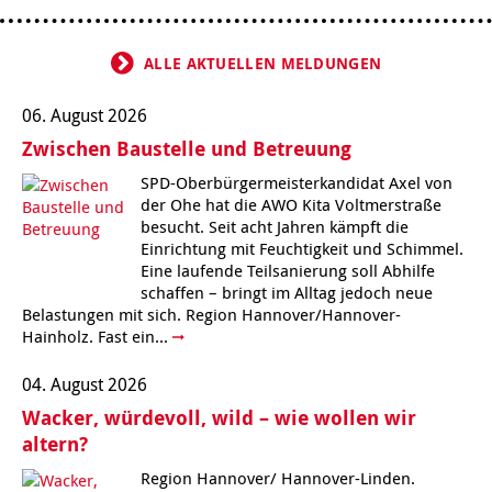
Kindertagesstätte Moorlilienweg /
Kindertagesstätte Schneiderberg
Offene Sprach-Sprechstunde
Familienzentrum
ALLE AKTUELLEN MELDUNGEN
Kindertagesstätte Sylter Weg
Kindertagesstätte Mühenkamp / Familienzentrum
Kindertagesstätte Petermannstraße /
06. August 2026
Kindertagesstätte Tresckowstraße
Familienzentrum
Zwischen Baustelle und Betreuung
Kindertagesstätte Voltmerstraße
Kindertagesstätte Pfarrlandplatz
SPD-Oberbürgermeisterkandidat Axel von
der Ohe hat die AWO Kita Voltmerstraße
besucht. Seit acht Jahren kämpft die
Kindertagesstätte Wiehbergstraße
Hör- und Sprachheilkindergarten Ratswiese
Einrichtung mit Feuchtigkeit und Schimmel.
Eine laufende Teilsanierung soll Abhilfe
Kindertagesstätte Rosenbergstraße
schaffen – bringt im Alltag jedoch neue
Belastungen mit sich. Region Hannover/Hannover-
Hainholz. Fast ein...
Kindertagesstätte Schneiderberg
04. August 2026
Kindertagesstätte Schweriner Straße /
Familienzentrum
Wacker, würdevoll, wild – wie wollen wir
altern?
Kindertagesstätte Sylter Weg
Region Hannover/ Hannover-Linden.