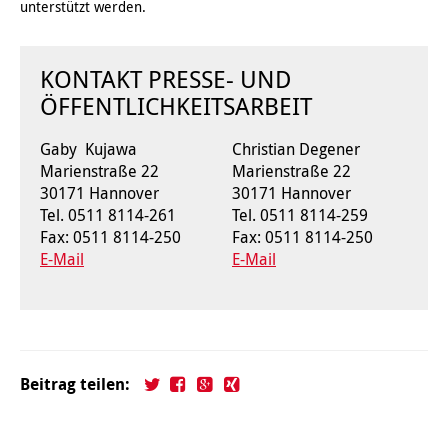
unterstützt werden.
Kindertagesstätte Klaus-Müller-Kilian-Weg /
Kindertagesstätte Hiltrud-Grote-Weg
“Mäuseburg” / Familienzentrum
KONTAKT PRESSE- UND
ÖFFENTLICHKEITSARBEIT
Kindertagesstätte König-Ludwig-Straße
Kindertagesstätte Ibykusweg / Familienzentrum
Gaby Kujawa
Christian Degener
Kindertagesstätte Langes Feld “Deisterspatzen”
Kindertagesstätte Johannes-Lau-Hof
Marienstraße 22
Marienstraße 22
30171 Hannover
30171 Hannover
Kindertagesstätte Moorlilienweg /
Kindertagesstätte Kapellenbrink /
Familienzentrum
Familienzentrum
Tel. 0511 8114-261
Tel. 0511 8114-259
Fax: 0511 8114-250
Fax: 0511 8114-250
Kindertagesstätte Petermannstraße /
Kindertagesstätte Klaus-Müller-Kilian-Weg /
E-Mail
E-Mail
Familienzentrum
“Mäuseburg” / Familienzentrum
Kindertagesstätte Pfarrlandplatz
Kindertagesstätte König-Ludwig-Straße
Kindertagesstätte Rosenbergstraße
Kindertagesstätte Langes Feld “Deisterspatzen”
Beitrag teilen:
Krippe Schleswiger Straße
Kindertagesstätte Levester Straße