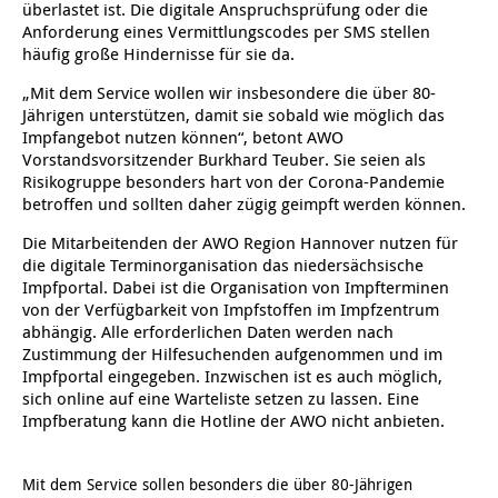
überlastet ist. Die digitale Anspruchsprüfung oder die
Anforderung eines Vermittlungscodes per SMS stellen
Ältere Menschen
Online Pflege- und Seniorenberatung
Helfende Hände
Beratungsangebote
Jugendwohnen im Stadtteil
Ortsverein Arnum
Ortsverein Godshorn
Kindertagesstätte Freytagstraße
Kindertagesstätte Elmstraße / Familienzentrum
Kindertagesstätte Pfarrlandplatz
Kindertagesstätte Mühenkamp / Familienzentrum
Life Kinetik
häufig große Hindernisse für sie da.
Kindertagesstätte Freudenthalstraße /
Kindertagesstätte Petermannstraße /
„Mit dem Service wollen wir insbesondere die über 80-
Migration
Pflege und Wohnen
Behördenbegleitung und Formularausfüllhilfe
Ortsverein Barsinghausen
Ortsverein Garbsen
Kindertagesstätte Gehägestraße
Kindertagesstätte Rosenbergstraße
Yoga mit Baby
Familienzentrum
Familienzentrum
Jährigen unterstützen, damit sie sobald wie möglich das
Impfangebot nutzen können“, betont AWO
Kindertagesstätte Gottfried-Keller-Straße /
Kindertagesstätte Schweriner Straße /
Menschen mit Behinderungen
Mehrsprachige Beratung
Berufssprachkurse
Ortsverein Bennigsen
Ortsverein Fuhrberg
Kindertagesstätte Freytagstraße
Hort Salzmannstraße
Yoga in der Schwangerschaft
Vorstandsvorsitzender Burkhard Teuber. Sie seien als
Familienzentrum
Familienzentrum
Risikogruppe besonders hart von der Corona-Pandemie
betroffen und sollten daher zügig geimpft werden können.
Kindertagesstätte Schweriner Straße /
Wegweiser Seniorenkompass
Migrationsberatung für junge Menschen
Ortsverein Bredenbeck
Ortsverein Berenbostel
Kindertagesstätte Große Pranke
Kindertagesstätte Gehägestraße
Stretch und Relax
Familienzentrum
Die Mitarbeitenden der AWO Region Hannover nutzen für
die digitale Terminorganisation das niedersächsische
Infotelefon
Interkulturelle Beratung für ältere Menschen
Ortsverein Burgdorf
Kindertagesstätte Herbartstraße
Kindertagesstätte Gorch-Fock-Straße
Außenstelle Hort Stenhusenstraße
Kindertagesstätte Sylter Weg
Fitness für Frauen
Impfportal. Dabei ist die Organisation von Impfterminen
von der Verfügbarkeit von Impfstoffen im Impfzentrum
Kindertagesstätte Gottfried-Keller-Straße /
Ortsverein Burgdorf
Kindertagesstätte Hiltrud-Grote-Weg
abhängig. Alle erforderlichen Daten werden nach
Familienzentrum
Zustimmung der Hilfesuchenden aufgenommen und im
Impfportal eingegeben. Inzwischen ist es auch möglich,
Ortsverein Engelbostel-Schulenburg
Krippe Höltystraße
Kindertagesstätte Große Pranke
sich online auf eine Warteliste setzen zu lassen. Eine
Impfberatung kann die Hotline der AWO nicht anbieten.
Kindertagesstätte Ibykusweg / Familienzentrum
Kindertagesstätte Harenberger Straße
Mit dem Service sollen besonders die über 80-Jährigen
Kindertagesstätte Johannes-Lau-Hof
Kindertagesstätte Herbartstraße