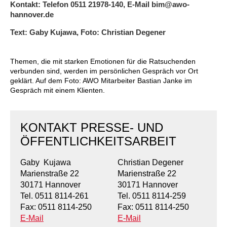
Kindertagesstätte Johannes-Lau-Hof
Kindertagesstätte Herbartstraße
Kontakt: Telefon 0511 21978-140, E-Mail bim@awo-
hannover.de
Kindertagesstätte Klaus-Müller-Kilian-Weg /
Kindertagesstätte Hiltrud-Grote-Weg
“Mäuseburg” / Familienzentrum
Text: Gaby Kujawa, Foto: Christian Degener
Kindertagesstätte König-Ludwig-Straße
Kindertagesstätte Ibykusweg / Familienzentrum
Themen, die mit starken Emotionen für die Ratsuchenden
verbunden sind, werden im persönlichen Gespräch vor Ort
Kindertagesstätte Langes Feld “Deisterspatzen”
Kindertagesstätte Johannes-Lau-Hof
geklärt. Auf dem Foto: AWO Mitarbeiter Bastian Janke im
Gespräch mit einem Klienten.
Kindertagesstätte Moorlilienweg /
Kindertagesstätte Kapellenbrink /
Familienzentrum
Familienzentrum
KONTAKT PRESSE- UND
Kindertagesstätte Petermannstraße /
Kindertagesstätte Klaus-Müller-Kilian-Weg /
Familienzentrum
“Mäuseburg” / Familienzentrum
ÖFFENTLICHKEITSARBEIT
Kindertagesstätte Pfarrlandplatz
Kindertagesstätte König-Ludwig-Straße
Gaby Kujawa
Christian Degener
Marienstraße 22
Marienstraße 22
Kindertagesstätte Rosenbergstraße
Kindertagesstätte Langes Feld “Deisterspatzen”
30171 Hannover
30171 Hannover
Tel. 0511 8114-261
Tel. 0511 8114-259
Fax: 0511 8114-250
Fax: 0511 8114-250
Krippe Schleswiger Straße
Kindertagesstätte Levester Straße
E-Mail
E-Mail