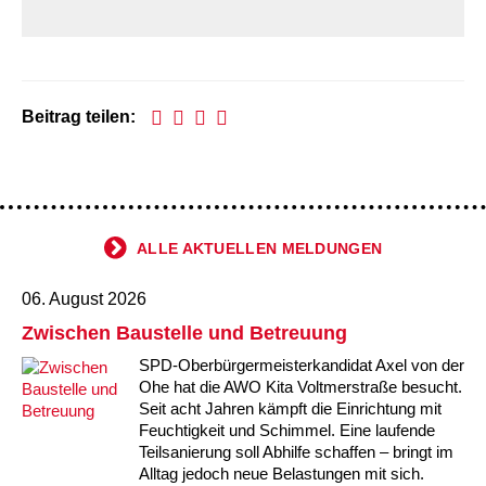
Kindertagesstätte Moorlilienweg /
Kindertagesstätte Schneiderberg
Offene Sprach-Sprechstunde
Familienzentrum
Kindertagesstätte Sylter Weg
Kindertagesstätte Mühenkamp / Familienzentrum
Kindertagesstätte Petermannstraße /
Beitrag teilen:
Kindertagesstätte Tresckowstraße
Familienzentrum
Kindertagesstätte Voltmerstraße
Kindertagesstätte Pfarrlandplatz
Kindertagesstätte Wiehbergstraße
Hör- und Sprachheilkindergarten Ratswiese
ALLE AKTUELLEN MELDUNGEN
Kindertagesstätte Rosenbergstraße
06. August 2026
Zwischen Baustelle und Betreuung
Kindertagesstätte Schneiderberg
SPD-Oberbürgermeisterkandidat Axel von der
Ohe hat die AWO Kita Voltmerstraße besucht.
Kindertagesstätte Schweriner Straße /
Seit acht Jahren kämpft die Einrichtung mit
Familienzentrum
Feuchtigkeit und Schimmel. Eine laufende
Teilsanierung soll Abhilfe schaffen – bringt im
Kindertagesstätte Sylter Weg
Alltag jedoch neue Belastungen mit sich.