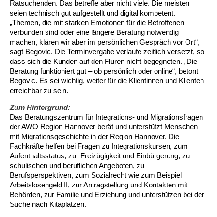
Ratsuchenden. Das betreffe aber nicht viele. Die meisten
seien technisch gut aufgestellt und digital kompetent.
Ältere Menschen
Online Pflege- und Seniorenberatung
Helfende Hände
Beratungsangebote
Jugendwohnen im Stadtteil
Ortsverein Arnum
Ortsverein Godshorn
Kindertagesstätte Freytagstraße
Kindertagesstätte Elmstraße / Familienzentrum
Kindertagesstätte Pfarrlandplatz
Kindertagesstätte Mühenkamp / Familienzentrum
Life Kinetik
„Themen, die mit starken Emotionen für die Betroffenen
verbunden sind oder eine längere Beratung notwendig
Kindertagesstätte Freudenthalstraße /
Kindertagesstätte Petermannstraße /
machen, klären wir aber im persönlichen Gespräch vor Ort“,
Migration
Pflege und Wohnen
Behördenbegleitung und Formularausfüllhilfe
Ortsverein Barsinghausen
Ortsverein Garbsen
Kindertagesstätte Gehägestraße
Kindertagesstätte Rosenbergstraße
Yoga mit Baby
Familienzentrum
Familienzentrum
sagt Begovic. Die Terminvergabe verlaufe zeitlich versetzt, so
dass sich die Kunden auf den Fluren nicht begegneten. „Die
Kindertagesstätte Gottfried-Keller-Straße /
Kindertagesstätte Schweriner Straße /
Menschen mit Behinderungen
Mehrsprachige Beratung
Berufssprachkurse
Ortsverein Bennigsen
Ortsverein Fuhrberg
Kindertagesstätte Freytagstraße
Hort Salzmannstraße
Yoga in der Schwangerschaft
Beratung funktioniert gut – ob persönlich oder online“, betont
Familienzentrum
Familienzentrum
Begovic. Es sei wichtig, weiter für die Klientinnen und Klienten
Kindertagesstätte Schweriner Straße /
erreichbar zu sein.
Wegweiser Seniorenkompass
Migrationsberatung für junge Menschen
Ortsverein Bredenbeck
Ortsverein Berenbostel
Kindertagesstätte Große Pranke
Kindertagesstätte Gehägestraße
Stretch und Relax
Familienzentrum
Zum Hintergrund:
Das Beratungszentrum für Integrations- und Migrationsfragen
Infotelefon
Interkulturelle Beratung für ältere Menschen
Ortsverein Burgdorf
Kindertagesstätte Herbartstraße
Kindertagesstätte Gorch-Fock-Straße
Außenstelle Hort Stenhusenstraße
Kindertagesstätte Sylter Weg
Fitness für Frauen
der AWO Region Hannover berät und unterstützt Menschen
mit Migrationsgeschichte in der Region Hannover. Die
Kindertagesstätte Gottfried-Keller-Straße /
Ortsverein Burgdorf
Kindertagesstätte Hiltrud-Grote-Weg
Fachkräfte helfen bei Fragen zu Integrationskursen, zum
Familienzentrum
Aufenthaltsstatus, zur Freizügigkeit und Einbürgerung, zu
schulischen und beruflichen Angeboten, zu
Ortsverein Engelbostel-Schulenburg
Krippe Höltystraße
Kindertagesstätte Große Pranke
Berufsperspektiven, zum Sozialrecht wie zum Beispiel
Arbeitslosengeld II, zur Antragstellung und Kontakten mit
Kindertagesstätte Ibykusweg / Familienzentrum
Kindertagesstätte Harenberger Straße
Behörden, zur Familie und Erziehung und unterstützen bei der
Suche nach Kitaplätzen.