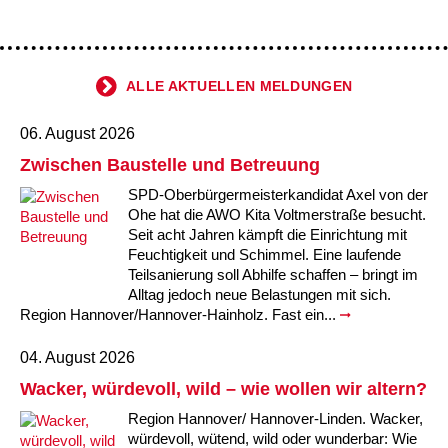
Kindertagesstätte Johannes-Lau-Hof
Kindertagesstätte Herbartstraße
Kindertagesstätte Klaus-Müller-Kilian-Weg /
Kindertagesstätte Hiltrud-Grote-Weg
“Mäuseburg” / Familienzentrum
ALLE AKTUELLEN MELDUNGEN
Kindertagesstätte König-Ludwig-Straße
Kindertagesstätte Ibykusweg / Familienzentrum
06. August 2026
Kindertagesstätte Langes Feld “Deisterspatzen”
Kindertagesstätte Johannes-Lau-Hof
Zwischen Baustelle und Betreuung
SPD-Oberbürgermeisterkandidat Axel von der
Kindertagesstätte Moorlilienweg /
Kindertagesstätte Kapellenbrink /
Familienzentrum
Familienzentrum
Ohe hat die AWO Kita Voltmerstraße besucht.
Seit acht Jahren kämpft die Einrichtung mit
Kindertagesstätte Petermannstraße /
Kindertagesstätte Klaus-Müller-Kilian-Weg /
Feuchtigkeit und Schimmel. Eine laufende
Familienzentrum
“Mäuseburg” / Familienzentrum
Teilsanierung soll Abhilfe schaffen – bringt im
Alltag jedoch neue Belastungen mit sich.
Kindertagesstätte Pfarrlandplatz
Kindertagesstätte König-Ludwig-Straße
Region Hannover/Hannover-Hainholz. Fast ein...
04. August 2026
Kindertagesstätte Rosenbergstraße
Kindertagesstätte Langes Feld “Deisterspatzen”
Wacker, würdevoll, wild – wie wollen wir altern?
Krippe Schleswiger Straße
Kindertagesstätte Levester Straße
Region Hannover/ Hannover-Linden. Wacker,
würdevoll, wütend, wild oder wunderbar: Wie