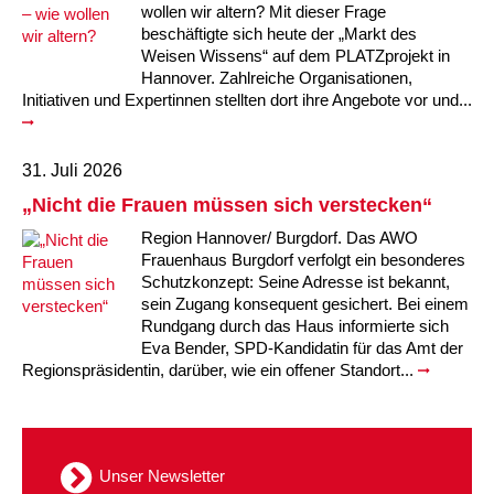
Kindertagesstätte Moorlilienweg /
wollen wir altern? Mit dieser Frage
Kindertagesstätte Schneiderberg
Offene Sprach-Sprechstunde
Familienzentrum
beschäftigte sich heute der „Markt des
Weisen Wissens“ auf dem PLATZprojekt in
Kindertagesstätte Sylter Weg
Kindertagesstätte Mühenkamp / Familienzentrum
Hannover. Zahlreiche Organisationen,
Initiativen und Expertinnen stellten dort ihre Angebote vor und...
Kindertagesstätte Petermannstraße /
Kindertagesstätte Tresckowstraße
Familienzentrum
31. Juli 2026
Kindertagesstätte Voltmerstraße
Kindertagesstätte Pfarrlandplatz
„Nicht die Frauen müssen sich verstecken“
Region Hannover/ Burgdorf. Das AWO
Kindertagesstätte Wiehbergstraße
Hör- und Sprachheilkindergarten Ratswiese
Frauenhaus Burgdorf verfolgt ein besonderes
Schutzkonzept: Seine Adresse ist bekannt,
Kindertagesstätte Rosenbergstraße
sein Zugang konsequent gesichert. Bei einem
Rundgang durch das Haus informierte sich
Eva Bender, SPD-Kandidatin für das Amt der
Kindertagesstätte Schneiderberg
Regionspräsidentin, darüber, wie ein offener Standort...
Kindertagesstätte Schweriner Straße /
Familienzentrum
Kindertagesstätte Sylter Weg
Unser Newsletter