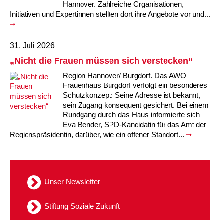
Kindertagesstätte Moorlilienweg /
Hannover. Zahlreiche Organisationen,
Kindertagesstätte Schneiderberg
Offene Sprach-Sprechstunde
Familienzentrum
Initiativen und Expertinnen stellten dort ihre Angebote vor und...
Kindertagesstätte Sylter Weg
Kindertagesstätte Mühenkamp / Familienzentrum
31. Juli 2026
Kindertagesstätte Petermannstraße /
Kindertagesstätte Tresckowstraße
„Nicht die Frauen müssen sich verstecken“
Familienzentrum
Region Hannover/ Burgdorf. Das AWO
Kindertagesstätte Voltmerstraße
Kindertagesstätte Pfarrlandplatz
Frauenhaus Burgdorf verfolgt ein besonderes
Schutzkonzept: Seine Adresse ist bekannt,
sein Zugang konsequent gesichert. Bei einem
Kindertagesstätte Wiehbergstraße
Hör- und Sprachheilkindergarten Ratswiese
Rundgang durch das Haus informierte sich
Eva Bender, SPD-Kandidatin für das Amt der
Kindertagesstätte Rosenbergstraße
Regionspräsidentin, darüber, wie ein offener Standort...
Kindertagesstätte Schneiderberg
Kindertagesstätte Schweriner Straße /
Unser Newsletter
Familienzentrum
Stiftung Soziale Zukunft
Kindertagesstätte Sylter Weg