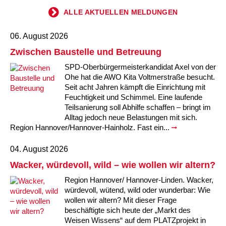
Kindertagesstätte Johannes-Lau-Hof
Kindertagesstätte Herbartstraße
ALLE AKTUELLEN MELDUNGEN
Kindertagesstätte Klaus-Müller-Kilian-Weg /
Kindertagesstätte Hiltrud-Grote-Weg
“Mäuseburg” / Familienzentrum
06. August 2026
Zwischen Baustelle und Betreuung
Kindertagesstätte König-Ludwig-Straße
Kindertagesstätte Ibykusweg / Familienzentrum
SPD-Oberbürgermeisterkandidat Axel von der
Ohe hat die AWO Kita Voltmerstraße besucht.
Kindertagesstätte Langes Feld “Deisterspatzen”
Kindertagesstätte Johannes-Lau-Hof
Seit acht Jahren kämpft die Einrichtung mit
Feuchtigkeit und Schimmel. Eine laufende
Kindertagesstätte Moorlilienweg /
Kindertagesstätte Kapellenbrink /
Teilsanierung soll Abhilfe schaffen – bringt im
Familienzentrum
Familienzentrum
Alltag jedoch neue Belastungen mit sich.
Kindertagesstätte Petermannstraße /
Kindertagesstätte Klaus-Müller-Kilian-Weg /
Region Hannover/Hannover-Hainholz. Fast ein...
Familienzentrum
“Mäuseburg” / Familienzentrum
04. August 2026
Kindertagesstätte Pfarrlandplatz
Kindertagesstätte König-Ludwig-Straße
Wacker, würdevoll, wild – wie wollen wir altern?
Region Hannover/ Hannover-Linden. Wacker,
Kindertagesstätte Rosenbergstraße
Kindertagesstätte Langes Feld “Deisterspatzen”
würdevoll, wütend, wild oder wunderbar: Wie
wollen wir altern? Mit dieser Frage
Krippe Schleswiger Straße
Kindertagesstätte Levester Straße
beschäftigte sich heute der „Markt des
Weisen Wissens“ auf dem PLATZprojekt in