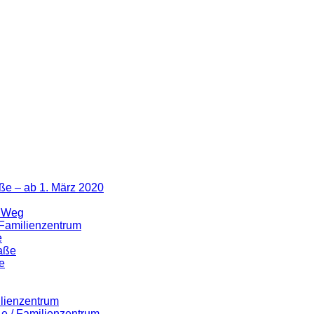
ße – ab 1. März 2020
r Weg
 Familienzentrum
e
raße
e
ilienzentrum
ße / Familienzentrum