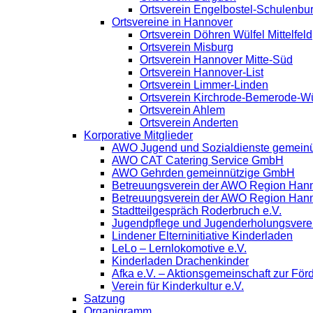
Ortsverein Engelbostel-Schulenbu
Ortsvereine in Hannover
Ortsverein Döhren Wülfel Mittelfeld
Ortsverein Misburg
Ortsverein Hannover Mitte-Süd
Ortsverein Hannover-List
Ortsverein Limmer-Linden
Ortsverein Kirchrode-Bemerode-W
Ortsverein Ahlem
Ortsverein Anderten
Korporative Mitglieder
AWO Jugend und Sozialdienste gemein
AWO CAT Catering Service GmbH
AWO Gehrden gemeinnützige GmbH
Betreuungsverein der AWO Region Han
Betreuungsverein der AWO Region Han
Stadtteilgespräch Roderbruch e.V.
Jugendpflege und Jugenderholungsver
Lindener Elterninitiative Kinderladen
LeLo – Lernlokomotive e.V.
Kinderladen Drachenkinder
Afka e.V. – Aktionsgemeinschaft zur Förd
Verein für Kinderkultur e.V.
Satzung
Organigramm