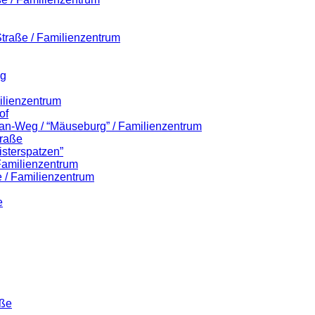
-Straße / Familienzentrum
eg
ilienzentrum
of
lian-Weg / “Mäuseburg” / Familienzentrum
traße
isterspatzen”
 Familienzentrum
 / Familienzentrum
e
aße