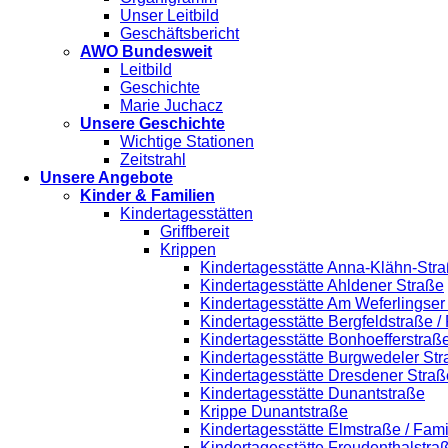
Unser Leitbild
Geschäftsbericht
AWO Bundesweit
Leitbild
Geschichte
Marie Juchacz
Unsere Geschichte
Wichtige Stationen
Zeitstrahl
Unsere Angebote
Kinder & Familien
Kindertagesstätten
Griffbereit
Krippen
Kindertagesstätte Anna-Klähn-Stra
Kindertagesstätte Ahldener Straße
Kindertagesstätte Am Weferlingse
Kindertagesstätte Bergfeldstraße /
Kindertagesstätte Bonhoefferstraß
Kindertagesstätte Burgwedeler St
Kindertagesstätte Dresdener Straß
Kindertagesstätte Dunantstraße
Krippe Dunantstraße
Kindertagesstätte Elmstraße / Fam
Kindertagesstätte Freudenthalstra