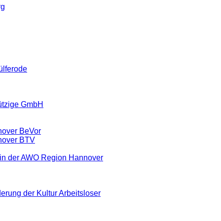
rg
ülferode
ützige GmbH
nover BeVor
nover BTV
ein der AWO Region Hannover
erung der Kultur Arbeitsloser