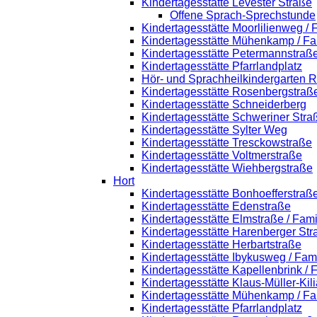
Kindertagesstätte Levester Straße
Offene Sprach-Sprechstunde
Kindertagesstätte Moorlilienweg /
Kindertagesstätte Mühenkamp / Fa
Kindertagesstätte Petermannstraße
Kindertagesstätte Pfarrlandplatz
Hör- und Sprachheilkindergarten 
Kindertagesstätte Rosenbergstraß
Kindertagesstätte Schneiderberg
Kindertagesstätte Schweriner Stra
Kindertagesstätte Sylter Weg
Kindertagesstätte Tresckowstraße
Kindertagesstätte Voltmerstraße
Kindertagesstätte Wiehbergstraße
Hort
Kindertagesstätte Bonhoefferstraß
Kindertagesstätte Edenstraße
Kindertagesstätte Elmstraße / Fam
Kindertagesstätte Harenberger Str
Kindertagesstätte Herbartstraße
Kindertagesstätte Ibykusweg / Fam
Kindertagesstätte Kapellenbrink /
Kindertagesstätte Klaus-Müller-Ki
Kindertagesstätte Mühenkamp / Fa
Kindertagesstätte Pfarrlandplatz