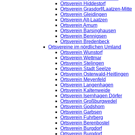
Ortsverein Hiddestorf
Ortsverein Grasdorf/Laatzen-Mitte
Ortsverein Gleidingen
Ortsverein Alt-Laatzen
Ortsverein Arnum
Ortsverein Barsinghausen
Ortsverein Bennigsen
Ortsverein Bredenbeck
Ortsvereine im nördlichen Umland
Ortsverein Wunstorf
Ortsverein Wettmar
Ortsverein Stelingen
Ortsverein Stadt Seelze
Ortsverein Osterwald-Heitlingen
Ortsverein Meyenfeld
Ortsverein Langenhagen
Ortsverein Kaltenweide
Ortsverein Isernhagen Dörfer
Ortsverein Großburgwedel
Ortsverein Godshorn
Ortsverein Garbsen
Ortsverein Fuhrberg
Ortsverein Berenbostel
Ortsverein Burgdorf
Ortsverein Burgdorf