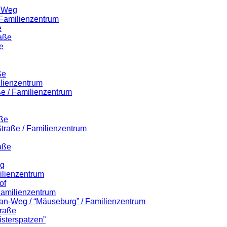
r Weg
 Familienzentrum
e
raße
e
ße
ilienzentrum
ße / Familienzentrum
aße
-Straße / Familienzentrum
aße
eg
ilienzentrum
of
 Familienzentrum
lian-Weg / “Mäuseburg” / Familienzentrum
traße
isterspatzen”