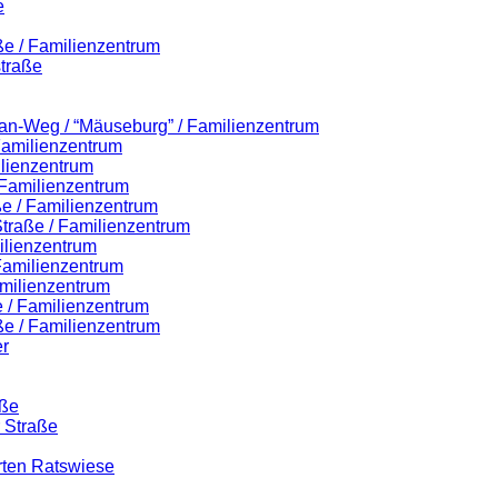
e
ße / Familienzentrum
traße
lian-Weg / “Mäuseburg” / Familienzentrum
 Familienzentrum
ilienzentrum
 Familienzentrum
ße / Familienzentrum
-Straße / Familienzentrum
ilienzentrum
 Familienzentrum
milienzentrum
 / Familienzentrum
ße / Familienzentrum
r
aße
r Straße
rten Ratswiese