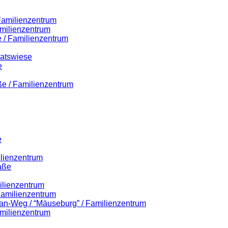
 Familienzentrum
milienzentrum
 / Familienzentrum
Ratswiese
e
ße / Familienzentrum
e
ilienzentrum
aße
ilienzentrum
 Familienzentrum
lian-Weg / “Mäuseburg” / Familienzentrum
milienzentrum