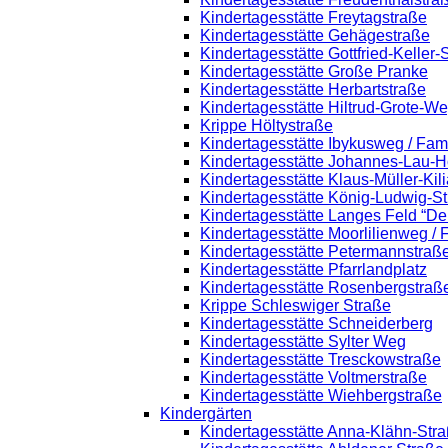
Kindertagesstätte Freytagstraße
Kindertagesstätte Gehägestraße
Kindertagesstätte Gottfried-Keller
Kindertagesstätte Große Pranke
Kindertagesstätte Herbartstraße
Kindertagesstätte Hiltrud-Grote-W
Krippe Höltystraße
Kindertagesstätte Ibykusweg / Fam
Kindertagesstätte Johannes-Lau-H
Kindertagesstätte Klaus-Müller-Ki
Kindertagesstätte König-Ludwig-S
Kindertagesstätte Langes Feld “De
Kindertagesstätte Moorlilienweg /
Kindertagesstätte Petermannstraße
Kindertagesstätte Pfarrlandplatz
Kindertagesstätte Rosenbergstraß
Krippe Schleswiger Straße
Kindertagesstätte Schneiderberg
Kindertagesstätte Sylter Weg
Kindertagesstätte Tresckowstraße
Kindertagesstätte Voltmerstraße
Kindertagesstätte Wiehbergstraße
Kindergärten
Kindertagesstätte Anna-Klähn-Str