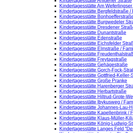
Kindertagesstätte Ahldener Straße
Kindertagesstätte Am Weferlingse
Kindertagesstätte Bergfeldstraße /
Kindertagesstätte Bonhoefferstraß
Kindertagesstätte Burgwedeler St
Kindertagesstätte Dresdener Straß
Kindertagesstätte Dunantstraße
Kindertagesstätte Edenstraße
Kindertagesstätte Eichsfelder Stra
Kindertagesstätte Elmstraße / Fam
Kindertagesstätte Freudenthalstra
Kindertagesstätte Freytagstraße
Kindertagesstätte Gehägestraße
Kindertagesstätte Gorch-Fock-Str
Kindertagesstätte Gottfried-Keller
Kindertagesstätte Große Pranke
Kindertagesstätte Harenberger Str
Kindertagesstätte Herbartstraße
Kindertagesstätte Hiltrud-Grote-W
Kindertagesstätte Ibykusweg / Fam
Kindertagesstätte Johannes-Lau-H
Kindertagesstätte Kapellenbrink /
Kindertagesstätte Klaus-Müller-Ki
Kindertagesstätte König-Ludwig-S
Kindertagesstätte Langes Feld “De