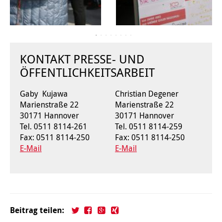
Kindertagesstätte Moorlilienweg /
Kindertagesstätte Schneiderberg
Offene Sprach-Sprechstunde
Familienzentrum
Kindertagesstätte Sylter Weg
Kindertagesstätte Mühenkamp / Familienzentrum
KONTAKT PRESSE- UND
Kindertagesstätte Petermannstraße /
Kindertagesstätte Tresckowstraße
ÖFFENTLICHKEITSARBEIT
Familienzentrum
Kindertagesstätte Voltmerstraße
Kindertagesstätte Pfarrlandplatz
Gaby Kujawa
Christian Degener
Marienstraße 22
Marienstraße 22
30171 Hannover
30171 Hannover
Kindertagesstätte Wiehbergstraße
Hör- und Sprachheilkindergarten Ratswiese
Tel. 0511 8114-261
Tel. 0511 8114-259
Fax: 0511 8114-250
Fax: 0511 8114-250
Kindertagesstätte Rosenbergstraße
E-Mail
E-Mail
Kindertagesstätte Schneiderberg
Kindertagesstätte Schweriner Straße /
Familienzentrum
Beitrag teilen:
Kindertagesstätte Sylter Weg