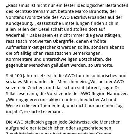
Jugendliche
Verein für Kinderkultur e.V.
Familienberatungsstelle
Infotelefon
Wohnen für Alleinerziehende
Ortsverein Alt-Laatzen
Ortsverein Großburgwedel
Kindertagesstätte Eichsfelder Straße
Kindertagesstätte Mühenkamp / Familienzentrum
Qi Gong
„Rassismus ist nicht nur ein fester ideologischer Bestandteil
werden!
Familienzentrum
Familienzentrum
Betreuer
des Rechtsextremismus“, betonte Marco Brunotte, der
Vorstandsvorsitzende des AWO Bezirksverbandes auf der
Ältere Menschen
Online Pflege- und Seniorenberatung
Helfende Hände
Beratungsangebote
Jugendwohnen im Stadtteil
Ortsverein Arnum
Ortsverein Godshorn
Kindertagesstätte Freytagstraße
Kindertagesstätte Elmstraße / Familienzentrum
Kindertagesstätte Pfarrlandplatz
Kindertagesstätte Mühenkamp / Familienzentrum
Life Kinetik
Kundgebung. „Rassistische Einstellungen finden sich in
allen Teilen der Gesellschaft und stoßen dort auf
Kindertagesstätte Freudenthalstraße /
Kindertagesstätte Petermannstraße /
Migration
Pflege und Wohnen
Behördenbegleitung und Formularausfüllhilfe
Ortsverein Barsinghausen
Ortsverein Garbsen
Kindertagesstätte Gehägestraße
Kindertagesstätte Rosenbergstraße
Yoga mit Baby
Widerhall.“ Dabei seien es nicht immer die gewalttätigen,
Familienzentrum
Familienzentrum
rassistisch motivierten Übergriffe, denen erhöhte
Kindertagesstätte Gottfried-Keller-Straße /
Kindertagesstätte Schweriner Straße /
Aufmerksamkeit geschenkt werden sollte, sondern ebenso
Menschen mit Behinderungen
Mehrsprachige Beratung
Berufssprachkurse
Ortsverein Bennigsen
Ortsverein Fuhrberg
Kindertagesstätte Freytagstraße
Hort Salzmannstraße
Yoga in der Schwangerschaft
Familienzentrum
Familienzentrum
die oft alltäglichen rassistischen Bemerkungen,
Kommentare und unterschwelligen Botschaften, die
Kindertagesstätte Schweriner Straße /
Wegweiser Seniorenkompass
Migrationsberatung für junge Menschen
Ortsverein Bredenbeck
Ortsverein Berenbostel
Kindertagesstätte Große Pranke
Kindertagesstätte Gehägestraße
Stretch und Relax
gegenüber Menschen geäußert werden, so Brunotte.
Familienzentrum
Seit 100 Jahren setzt sich die AWO für ein solidarisches und
Infotelefon
Interkulturelle Beratung für ältere Menschen
Ortsverein Burgdorf
Kindertagesstätte Herbartstraße
Kindertagesstätte Gorch-Fock-Straße
Außenstelle Hort Stenhusenstraße
Kindertagesstätte Sylter Weg
Fitness für Frauen
soziales Miteinander der Menschen ein. „Wir bei der AWO
setzen ein Zeichen, und das schon seit Jahren“, sagte Dr.
Kindertagesstätte Gottfried-Keller-Straße /
Silke Lesemann, die Vorsitzende der AWO Region Hannover.
Ortsverein Burgdorf
Kindertagesstätte Hiltrud-Grote-Weg
Familienzentrum
„Wir engagieren uns aktiv in unterschiedlicher Art und
Weise in diesem Themenfeld, und nicht nur an einem Tag
Ortsverein Engelbostel-Schulenburg
Krippe Höltystraße
Kindertagesstätte Große Pranke
im Jahr“, erklärte Lesemann.
Die AWO stellt sich gegen jede Sichtweise, die Menschen
Kindertagesstätte Ibykusweg / Familienzentrum
Kindertagesstätte Harenberger Straße
aufgrund einer tatsächlichen oder zugeschriebenen
Zugehörigkeit zu einer bestimmten sozialen Gruppe