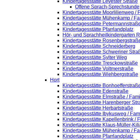
Kindertagesstätte Levester Straße
Offene Sprach-Sprechstunde
Kindertagesstätte Moorlilienweg /
Kindertagesstätte Mühenkamp / Fa
Kindertagesstätte Petermannstraße
Kindertagesstätte Pfarrlandplatz
Hör- und Sprachheilkindergarten 
Kindertagesstätte Rosenbergstraß
Kindertagesstätte Schneiderberg
Kindertagesstätte Schweriner Stra
Kindertagesstätte Sylter Weg
Kindertagesstätte Tresckowstraße
Kindertagesstätte Voltmerstraße
Kindertagesstätte Wiehbergstraße
Hort
Kindertagesstätte Bonhoefferstraß
Kindertagesstätte Edenstraße
Kindertagesstätte Elmstraße / Fam
Kindertagesstätte Harenberger Str
Kindertagesstätte Herbartstraße
Kindertagesstätte Ibykusweg / Fam
Kindertagesstätte Kapellenbrink /
Kindertagesstätte Klaus-Müller-Ki
Kindertagesstätte Mühenkamp / Fa
Kindertagesstätte Pfarrlandplatz