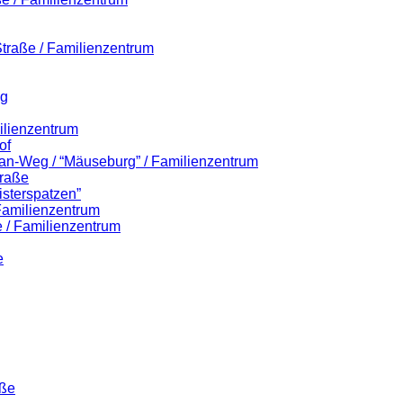
-Straße / Familienzentrum
eg
ilienzentrum
of
lian-Weg / “Mäuseburg” / Familienzentrum
traße
isterspatzen”
 Familienzentrum
 / Familienzentrum
e
aße