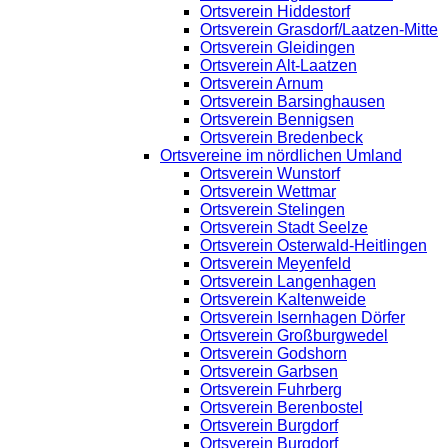
Ortsverein Hiddestorf
Ortsverein Grasdorf/Laatzen-Mitte
Ortsverein Gleidingen
Ortsverein Alt-Laatzen
Ortsverein Arnum
Ortsverein Barsinghausen
Ortsverein Bennigsen
Ortsverein Bredenbeck
Ortsvereine im nördlichen Umland
Ortsverein Wunstorf
Ortsverein Wettmar
Ortsverein Stelingen
Ortsverein Stadt Seelze
Ortsverein Osterwald-Heitlingen
Ortsverein Meyenfeld
Ortsverein Langenhagen
Ortsverein Kaltenweide
Ortsverein Isernhagen Dörfer
Ortsverein Großburgwedel
Ortsverein Godshorn
Ortsverein Garbsen
Ortsverein Fuhrberg
Ortsverein Berenbostel
Ortsverein Burgdorf
Ortsverein Burgdorf