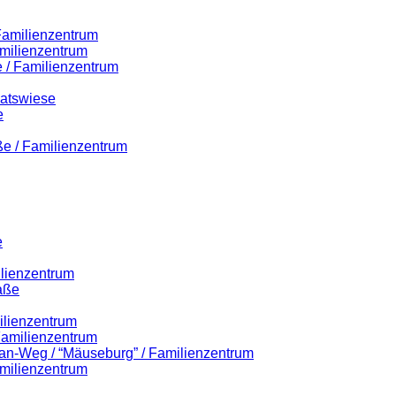
 Familienzentrum
milienzentrum
 / Familienzentrum
Ratswiese
e
ße / Familienzentrum
e
ilienzentrum
aße
ilienzentrum
 Familienzentrum
lian-Weg / “Mäuseburg” / Familienzentrum
milienzentrum