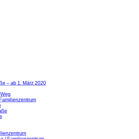
ße – ab 1. März 2020
r Weg
 Familienzentrum
e
raße
e
ilienzentrum
ße / Familienzentrum