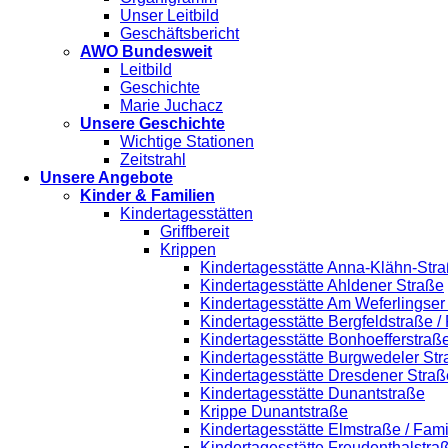
Unser Leitbild
Geschäftsbericht
AWO Bundesweit
Leitbild
Geschichte
Marie Juchacz
Unsere Geschichte
Wichtige Stationen
Zeitstrahl
Unsere Angebote
Kinder & Familien
Kindertagesstätten
Griffbereit
Krippen
Kindertagesstätte Anna-Klähn-Stra
Kindertagesstätte Ahldener Straße
Kindertagesstätte Am Weferlingse
Kindertagesstätte Bergfeldstraße /
Kindertagesstätte Bonhoefferstraß
Kindertagesstätte Burgwedeler St
Kindertagesstätte Dresdener Straß
Kindertagesstätte Dunantstraße
Krippe Dunantstraße
Kindertagesstätte Elmstraße / Fam
Kindertagesstätte Freudenthalstra