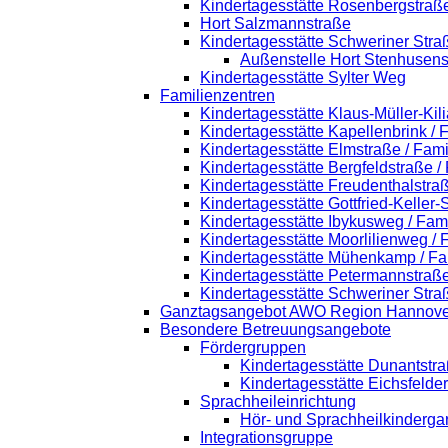
Kindertagesstätte Rosenbergstraß
Hort Salzmannstraße
Kindertagesstätte Schweriner Stra
Außenstelle Hort Stenhusens
Kindertagesstätte Sylter Weg
Familienzentren
Kindertagesstätte Klaus-Müller-Ki
Kindertagesstätte Kapellenbrink /
Kindertagesstätte Elmstraße / Fam
Kindertagesstätte Bergfeldstraße /
Kindertagesstätte Freudenthalstra
Kindertagesstätte Gottfried-Keller
Kindertagesstätte Ibykusweg / Fam
Kindertagesstätte Moorlilienweg /
Kindertagesstätte Mühenkamp / Fa
Kindertagesstätte Petermannstraße
Kindertagesstätte Schweriner Stra
Ganztagsangebot AWO Region Hannove
Besondere Betreuungsangebote
Fördergruppen
Kindertagesstätte Dunantstr
Kindertagesstätte Eichsfelde
Sprachheileinrichtung
Hör- und Sprachheilkinderga
Integrationsgruppe