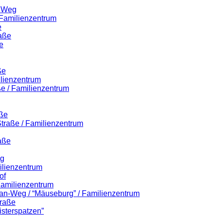
r Weg
 Familienzentrum
e
raße
e
ße
ilienzentrum
ße / Familienzentrum
aße
-Straße / Familienzentrum
aße
eg
ilienzentrum
of
 Familienzentrum
lian-Weg / “Mäuseburg” / Familienzentrum
traße
isterspatzen”