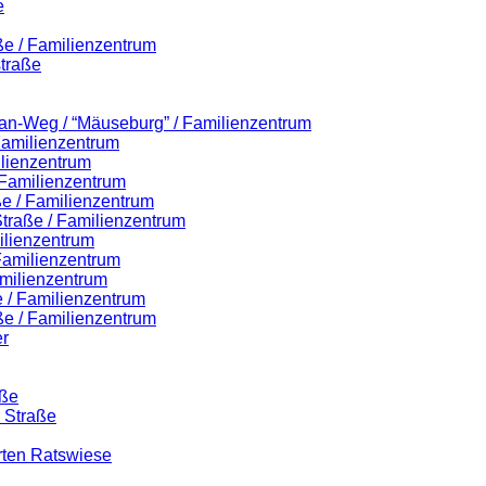
e
ße / Familienzentrum
traße
lian-Weg / “Mäuseburg” / Familienzentrum
 Familienzentrum
ilienzentrum
 Familienzentrum
ße / Familienzentrum
-Straße / Familienzentrum
ilienzentrum
 Familienzentrum
milienzentrum
 / Familienzentrum
ße / Familienzentrum
r
aße
r Straße
rten Ratswiese