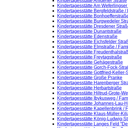
Kindertagesstätte Ahldener Straße
Kindertagesstätte Am Weferlingse
Kindertagesstätte Bergfeldstraße /
Kindertagesstätte Bonhoefferstraß
Kindertagesstätte Burgwedeler St
Kindertagesstätte Dresdener Straß
Kindertagesstätte Dunantstraße
Kindertagesstätte Edenstraße
Kindertagesstätte Eichsfelder Stra
Kindertagesstätte Elmstraße / Fam
Kindertagesstätte Freudenthalstra
Kindertagesstätte Freytagstraße
Kindertagesstätte Gehägestraße
Kindertagesstätte Gorch-Fock-Str
Kindertagesstätte Gottfried-Keller
Kindertagesstätte Große Pranke
Kindertagesstätte Harenberger Str
Kindertagesstätte Herbartstraße
Kindertagesstätte Hiltrud-Grote-W
Kindertagesstätte Ibykusweg / Fam
Kindertagesstätte Johannes-Lau-H
Kindertagesstätte Kapellenbrink /
Kindertagesstätte Klaus-Müller-Ki
Kindertagesstätte König-Ludwig-S
Kindertagesstätte Langes Feld “De