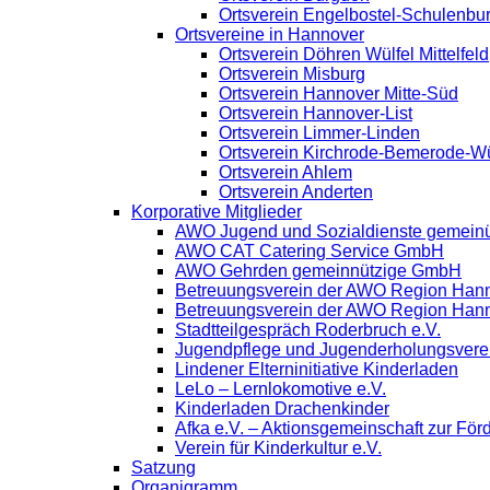
Ortsverein Engelbostel-Schulenbu
Ortsvereine in Hannover
Ortsverein Döhren Wülfel Mittelfeld
Ortsverein Misburg
Ortsverein Hannover Mitte-Süd
Ortsverein Hannover-List
Ortsverein Limmer-Linden
Ortsverein Kirchrode-Bemerode-W
Ortsverein Ahlem
Ortsverein Anderten
Korporative Mitglieder
AWO Jugend und Sozialdienste gemein
AWO CAT Catering Service GmbH
AWO Gehrden gemeinnützige GmbH
Betreuungsverein der AWO Region Han
Betreuungsverein der AWO Region Han
Stadtteilgespräch Roderbruch e.V.
Jugendpflege und Jugenderholungsver
Lindener Elterninitiative Kinderladen
LeLo – Lernlokomotive e.V.
Kinderladen Drachenkinder
Afka e.V. – Aktionsgemeinschaft zur Förd
Verein für Kinderkultur e.V.
Satzung
Organigramm