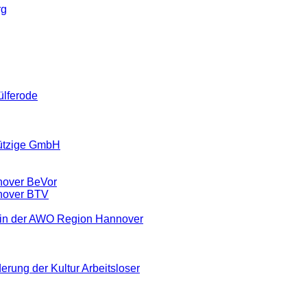
rg
ülferode
ützige GmbH
nover BeVor
nover BTV
ein der AWO Region Hannover
erung der Kultur Arbeitsloser