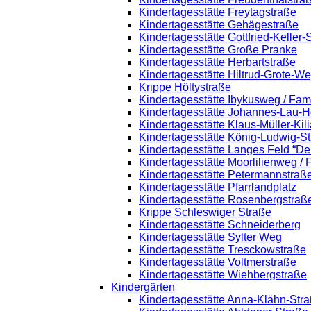
Kindertagesstätte Freytagstraße
Kindertagesstätte Gehägestraße
Kindertagesstätte Gottfried-Keller
Kindertagesstätte Große Pranke
Kindertagesstätte Herbartstraße
Kindertagesstätte Hiltrud-Grote-W
Krippe Höltystraße
Kindertagesstätte Ibykusweg / Fam
Kindertagesstätte Johannes-Lau-H
Kindertagesstätte Klaus-Müller-Ki
Kindertagesstätte König-Ludwig-S
Kindertagesstätte Langes Feld “De
Kindertagesstätte Moorlilienweg /
Kindertagesstätte Petermannstraße
Kindertagesstätte Pfarrlandplatz
Kindertagesstätte Rosenbergstraß
Krippe Schleswiger Straße
Kindertagesstätte Schneiderberg
Kindertagesstätte Sylter Weg
Kindertagesstätte Tresckowstraße
Kindertagesstätte Voltmerstraße
Kindertagesstätte Wiehbergstraße
Kindergärten
Kindertagesstätte Anna-Klähn-Str