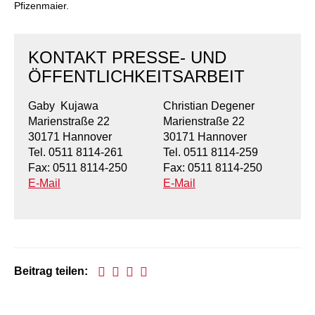
Kindertagesstätte Johannes-Lau-Hof
Kindertagesstätte Herbartstraße
Pfizenmaier.
Kindertagesstätte Klaus-Müller-Kilian-Weg /
Kindertagesstätte Hiltrud-Grote-Weg
“Mäuseburg” / Familienzentrum
KONTAKT PRESSE- UND
Kindertagesstätte König-Ludwig-Straße
Kindertagesstätte Ibykusweg / Familienzentrum
ÖFFENTLICHKEITSARBEIT
Gaby Kujawa
Christian Degener
Kindertagesstätte Langes Feld “Deisterspatzen”
Kindertagesstätte Johannes-Lau-Hof
Marienstraße 22
Marienstraße 22
30171 Hannover
30171 Hannover
Kindertagesstätte Moorlilienweg /
Kindertagesstätte Kapellenbrink /
Familienzentrum
Familienzentrum
Tel. 0511 8114-261
Tel. 0511 8114-259
Fax: 0511 8114-250
Fax: 0511 8114-250
Kindertagesstätte Petermannstraße /
Kindertagesstätte Klaus-Müller-Kilian-Weg /
E-Mail
E-Mail
Familienzentrum
“Mäuseburg” / Familienzentrum
Kindertagesstätte Pfarrlandplatz
Kindertagesstätte König-Ludwig-Straße
Kindertagesstätte Rosenbergstraße
Kindertagesstätte Langes Feld “Deisterspatzen”
Beitrag teilen:
Krippe Schleswiger Straße
Kindertagesstätte Levester Straße