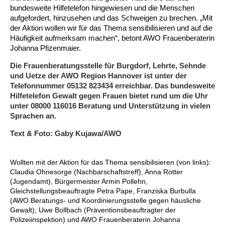
bundesweite Hilfetelefon hingewiesen und die Menschen
aufgefordert, hinzusehen und das Schweigen zu brechen. „Mit
Ältere Menschen
Online Pflege- und Seniorenberatung
Helfende Hände
Beratungsangebote
Jugendwohnen im Stadtteil
Ortsverein Arnum
Ortsverein Godshorn
Kindertagesstätte Freytagstraße
Kindertagesstätte Elmstraße / Familienzentrum
Kindertagesstätte Pfarrlandplatz
Kindertagesstätte Mühenkamp / Familienzentrum
Life Kinetik
der Aktion wollen wir für das Thema sensibilisieren und auf die
Häufigkeit aufmerksam machen“, betont AWO Frauenberaterin
Kindertagesstätte Freudenthalstraße /
Kindertagesstätte Petermannstraße /
Migration
Pflege und Wohnen
Behördenbegleitung und Formularausfüllhilfe
Ortsverein Barsinghausen
Ortsverein Garbsen
Kindertagesstätte Gehägestraße
Kindertagesstätte Rosenbergstraße
Yoga mit Baby
Johanna Pfizenmaier.
Familienzentrum
Familienzentrum
Die Frauenberatungsstelle für Burgdorf, Lehrte, Sehnde
Kindertagesstätte Gottfried-Keller-Straße /
Kindertagesstätte Schweriner Straße /
Menschen mit Behinderungen
Mehrsprachige Beratung
Berufssprachkurse
Ortsverein Bennigsen
Ortsverein Fuhrberg
Kindertagesstätte Freytagstraße
Hort Salzmannstraße
Yoga in der Schwangerschaft
und Uetze der AWO Region Hannover ist unter der
Familienzentrum
Familienzentrum
Telefonnummer 05132 823434 erreichbar. Das bundesweite
Kindertagesstätte Schweriner Straße /
Hilfetelefon Gewalt gegen Frauen bietet rund um die Uhr
Wegweiser Seniorenkompass
Migrationsberatung für junge Menschen
Ortsverein Bredenbeck
Ortsverein Berenbostel
Kindertagesstätte Große Pranke
Kindertagesstätte Gehägestraße
Stretch und Relax
Familienzentrum
unter 08000 116016 Beratung und Unterstützung in vielen
Sprachen an.
Infotelefon
Interkulturelle Beratung für ältere Menschen
Ortsverein Burgdorf
Kindertagesstätte Herbartstraße
Kindertagesstätte Gorch-Fock-Straße
Außenstelle Hort Stenhusenstraße
Kindertagesstätte Sylter Weg
Fitness für Frauen
Text & Foto: Gaby Kujawa/AWO
Kindertagesstätte Gottfried-Keller-Straße /
Ortsverein Burgdorf
Kindertagesstätte Hiltrud-Grote-Weg
Familienzentrum
Wollten mit der Aktion für das Thema sensibilisieren (von links):
Claudia Ohnesorge (Nachbarschaftstreff), Anna Rotter
Ortsverein Engelbostel-Schulenburg
Krippe Höltystraße
Kindertagesstätte Große Pranke
(Jugendamt), Bürgermeister Armin Pollehn,
Gleichstellungsbeauftragte Petra Pape, Franziska Burbulla
Kindertagesstätte Ibykusweg / Familienzentrum
Kindertagesstätte Harenberger Straße
(AWO Beratungs- und Koordinierungsstelle gegen häusliche
Gewalt), Uwe Bollbach (Präventionsbeauftragter der
Polizeiinspektion) und AWO Frauenberaterin Johanna