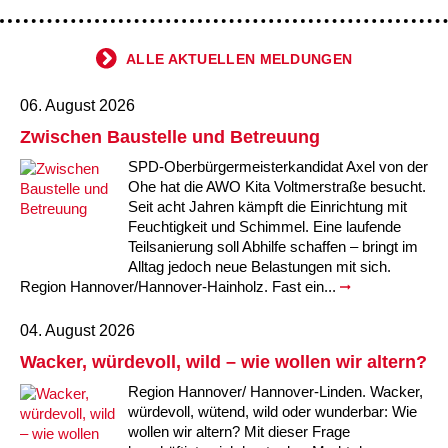
Kindertagesstätte Moorlilienweg /
Kindertagesstätte Schneiderberg
Offene Sprach-Sprechstunde
Familienzentrum
ALLE AKTUELLEN MELDUNGEN
Kindertagesstätte Sylter Weg
Kindertagesstätte Mühenkamp / Familienzentrum
Kindertagesstätte Petermannstraße /
06. August 2026
Kindertagesstätte Tresckowstraße
Familienzentrum
Zwischen Baustelle und Betreuung
Kindertagesstätte Voltmerstraße
Kindertagesstätte Pfarrlandplatz
SPD-Oberbürgermeisterkandidat Axel von der
Ohe hat die AWO Kita Voltmerstraße besucht.
Seit acht Jahren kämpft die Einrichtung mit
Kindertagesstätte Wiehbergstraße
Hör- und Sprachheilkindergarten Ratswiese
Feuchtigkeit und Schimmel. Eine laufende
Teilsanierung soll Abhilfe schaffen – bringt im
Kindertagesstätte Rosenbergstraße
Alltag jedoch neue Belastungen mit sich.
Region Hannover/Hannover-Hainholz. Fast ein...
Kindertagesstätte Schneiderberg
04. August 2026
Kindertagesstätte Schweriner Straße /
Wacker, würdevoll, wild – wie wollen wir altern?
Familienzentrum
Region Hannover/ Hannover-Linden. Wacker,
würdevoll, wütend, wild oder wunderbar: Wie
Kindertagesstätte Sylter Weg
wollen wir altern? Mit dieser Frage